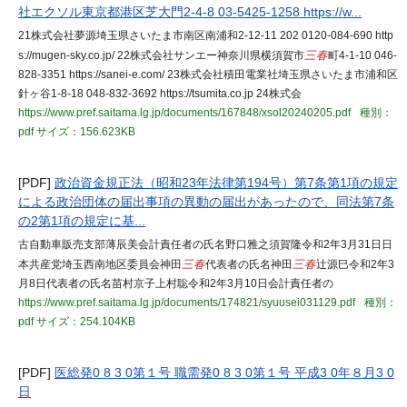
社エクソル東京都港区芝大門2-4-8 03-5425-1258 https://w...
21株式会社夢源埼玉県さいたま市南区南浦和2-12-11 202 0120-084-690 http
s://mugen-sky.co.jp/ 22株式会社サンエー神奈川県横須賀市
三春
町4-1-10 046-
828-3351 https://sanei-e.com/ 23株式会社積田電業社埼玉県さいたま市浦和区
針ヶ谷1-8-18 048-832-3692 https://tsumita.co.jp 24株式会
https://www.pref.saitama.lg.jp/documents/167848/xsol20240205.pdf
種別：
pdf
サイズ：156.623KB
[PDF]
政治資金規正法（昭和23年法律第194号）第7条第1項の規定
による政治団体の届出事項の異動の届出があったので、同法第7条
の2第1項の規定に基...
古自動車販売支部薄辰美会計責任者の氏名野口雅之須賀隆令和2年3月31日日
本共産党埼玉西南地区委員会神田
三春
代表者の氏名神田
三春
辻源巳令和2年3
月8日代表者の氏名苗村京子上村聡令和2年3月10日会計責任者の
https://www.pref.saitama.lg.jp/documents/174821/syuusei031129.pdf
種別：
pdf
サイズ：254.104KB
[PDF]
医総発0 8 3 0第１号 職需発0 8 3 0第１号 平成3 0年８月3 0
日