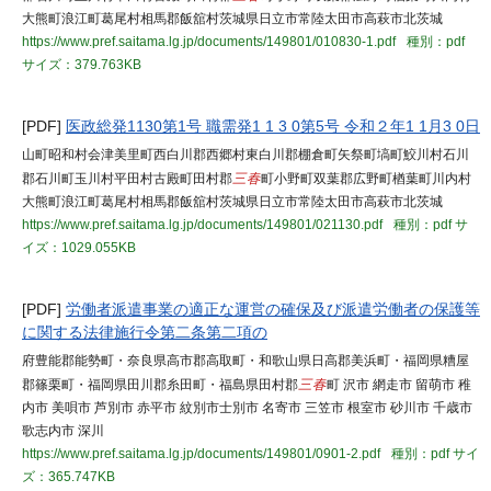
大熊町浪江町葛尾村相馬郡飯舘村茨城県日立市常陸太田市高萩市北茨城
https://www.pref.saitama.lg.jp/documents/149801/010830-1.pdf
種別：pdf
サイズ：379.763KB
[PDF]
医政総発1130第1号 職需発1 1 3 0第5号 令和２年1 1月3 0日
山町昭和村会津美里町西白川郡西郷村東白川郡棚倉町矢祭町塙町鮫川村石川
郡石川町玉川村平田村古殿町田村郡
三春
町小野町双葉郡広野町楢葉町川内村
大熊町浪江町葛尾村相馬郡飯舘村茨城県日立市常陸太田市高萩市北茨城
https://www.pref.saitama.lg.jp/documents/149801/021130.pdf
種別：pdf
サ
イズ：1029.055KB
[PDF]
労働者派遣事業の適正な運営の確保及び派遣労働者の保護等
に関する法律施行令第二条第二項の
府豊能郡能勢町・奈良県高市郡高取町・和歌山県日高郡美浜町・福岡県糟屋
郡篠栗町・福岡県田川郡糸田町・福島県田村郡
三春
町 沢市 網走市 留萌市 稚
内市 美唄市 芦別市 赤平市 紋別市士別市 名寄市 三笠市 根室市 砂川市 千歳市
歌志内市 深川
https://www.pref.saitama.lg.jp/documents/149801/0901-2.pdf
種別：pdf
サイ
ズ：365.747KB