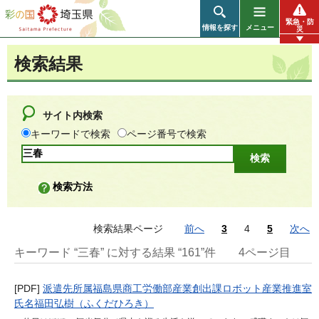
彩の国 埼玉県
緊急・防
情報を探す
メニュー
災
検索結果
サイト内検索
キーワードで検索
ページ番号で検索
検索方法
検索結果ページ
前へ
3
4
5
次へ
キーワード “三春” に対する結果 “161”件
4ページ目
[PDF]
派遣先所属福島県商工労働部産業創出課ロボット産業推進室
氏名福田弘樹（ふくだひろき）