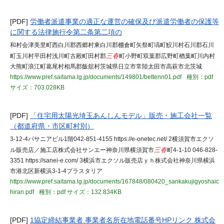
[PDF]
労働者派遣事業の適正な運営の確保及び派遣労働者の保護等
に関する法律施行令第二条第二項の
和村会津美里町西白川郡西郷村東白川郡棚倉町矢祭町塙町鮫川村石川郡石川
町玉川村平田村浅川町古殿町田村郡
三春
町小野町双葉郡広野町楢葉町川内村
大熊町浪江町葛尾村相馬郡飯舘村茨城県日立市常陸太田市高萩市北茨城
https://www.pref.saitama.lg.jp/documents/149801/bettenn01.pdf
種別：pdf
サイズ：703.028KB
[PDF]
「住宅用太陽光埼玉あんしんモデル」販売・施工会社一覧
（都道府県・市区町村別）
3-12-4パサニアビル1階042-851-4155 https://e-onetec.net/ 2横須賀市エクソ
ル販売店／施工店株式会社サンエー神奈川県横須賀市
三春
町4-1-10 046-828-
3351 https://sanei-e.com/ 3横浜市エクソル販売店ｙｈ株式会社神奈川県横浜
市港北区新横浜3-1-4プラスタリア
https://www.pref.saitama.lg.jp/documents/167848/080420_sankakujigyoshaic
hiran.pdf
種別：pdf
サイズ：132.834KB
[PDF]
1協定締結事業者 事業者名所在地電話番号HPリンク 株式会