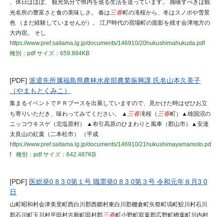
、休日はほぼ、 観光気分で県内を巡る生活を送っています。 感嘆すべきは観
光名所の豊富さと食の美味しさ。 春は
三春
町の滝桜から、冬はスノボや雪景
色 （まだ経験していませんが）。 江戸時代の宿場町の面影を残す会津地方の
大内宿。 そし
https://www.pref.saitama.lg.jp/documents/146910/20hukushimahukuda.pdf
種別：pdf
サイズ：659.884KB
[PDF]
派遣先所属福島県農林水産部農業振興課 氏名山本久美子
（やまもとくみこ）
集まるイベントでＰＲブースを出展していますので、見かけた時はぜひお立
ち寄りいただき、味わってみてください。 ▲
三春
滝桜（
三春
町）▲雄国沼の
ニッコウキスゲ（北塩原村） ▲布引高原のひまわりと風車（郡山市）▲安達
太良山の紅葉（二本松市） （平成
https://www.pref.saitama.lg.jp/documents/146910/21hukushimayamamoto.pd
f
種別：pdf
サイズ：642.487KB
[PDF]
医総発0 8 3 0第１号 職需発0 8 3 0第３号 令和元年８月3 0
日
山町昭和村会津美里町西白川郡西郷村東白川郡棚倉町矢祭町塙町鮫川村石川
郡石川町玉川村平田村古殿町田村郡
三春
町小野町双葉郡広野町楢葉町川内村