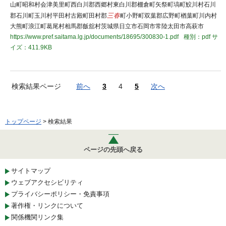
山町昭和村会津美里町西白川郡西郷村東白川郡棚倉町矢祭町塙町鮫川村石川
郡石川町玉川村平田村古殿町田村郡
三春
町小野町双葉郡広野町楢葉町川内村
大熊町浪江町葛尾村相馬郡飯舘村茨城県日立市石岡市常陸太田市高萩市
https://www.pref.saitama.lg.jp/documents/18695/300830-1.pdf
種別：pdf
サ
イズ：411.9KB
検索結果ページ
前へ
3
4
5
次へ
トップページ
> 検索結果
ページの先頭へ戻る
サイトマップ
ウェブアクセシビリティ
プライバシーポリシー・免責事項
著作権・リンクについて
関係機関リンク集