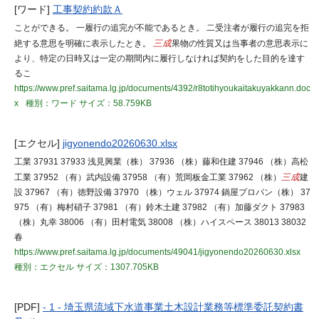
[ワード]
工事契約約款Ａ
ことができる。 一履行の追完が不能であるとき。 二受注者が履行の追完を拒
絶する意思を明確に表示したとき。
三成
果物の性質又は当事者の意思表示に
より、特定の日時又は一定の期間内に履行しなければ契約をした目的を達す
るこ
https://www.pref.saitama.lg.jp/documents/4392/r8totihyoukaitakuyakkann.doc
x
種別：ワード
サイズ：58.759KB
[エクセル]
jigyonendo20260630.xlsx
工業 37931 37933 浅見興業（株） 37936 （株）藤和住建 37946 （株）高松
工業 37952 （有）武内設備 37958 （有）荒岡板金工業 37962 （株）
三成
建
設 37967 （有）徳野設備 37970 （株）ウェル 37974 鍋屋プロパン（株） 37
975 （有）梅村硝子 37981 （有）鈴木土建 37982 （有）加藤ダクト 37983
（株）丸幸 38006 （有）田村電気 38008 （株）ハイスペース 38013 38032
春
https://www.pref.saitama.lg.jp/documents/49041/jigyonendo20260630.xlsx
種別：エクセル
サイズ：1307.705KB
[PDF]
- 1 - 埼玉県流域下水道事業土木設計業務等標準委託契約書