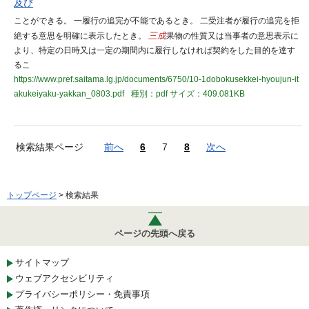
及び
ことができる。 一履行の追完が不能であるとき。 二受注者が履行の追完を拒
絶する意思を明確に表示したとき。
三成
果物の性質又は当事者の意思表示に
より、特定の日時又は一定の期間内に履行しなければ契約をした目的を達す
るこ
https://www.pref.saitama.lg.jp/documents/6750/10-1dobokusekkei-hyoujun-it
akukeiyaku-yakkan_0803.pdf
種別：pdf
サイズ：409.081KB
検索結果ページ
前へ
6
7
8
次へ
トップページ
> 検索結果
ページの先頭へ戻る
サイトマップ
ウェブアクセシビリティ
プライバシーポリシー・免責事項