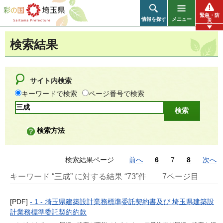
彩の国 埼玉県
緊急・防
情報を探す
メニュー
災
検索結果
サイト内検索
キーワードで検索
ページ番号で検索
検索方法
検索結果ページ
前へ
6
7
8
次へ
キーワード “三成” に対する結果 “73”件
7ページ目
[PDF]
- 1 - 埼玉県建築設計業務標準委託契約書及び 埼玉県建築設
計業務標準委託契約約款