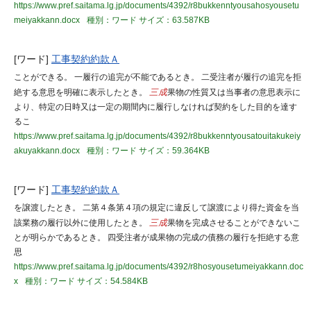
https://www.pref.saitama.lg.jp/documents/4392/r8bukkenntyousahosyousetu
meiyakkann.docx
種別：ワード
サイズ：63.587KB
[ワード]
工事契約約款Ａ
ことができる。 一履行の追完が不能であるとき。 二受注者が履行の追完を拒
絶する意思を明確に表示したとき。
三成
果物の性質又は当事者の意思表示に
より、特定の日時又は一定の期間内に履行しなければ契約をした目的を達す
るこ
https://www.pref.saitama.lg.jp/documents/4392/r8bukkenntyousatouitakukeiy
akuyakkann.docx
種別：ワード
サイズ：59.364KB
[ワード]
工事契約約款Ａ
を譲渡したとき。 二第４条第４項の規定に違反して譲渡により得た資金を当
該業務の履行以外に使用したとき。
三成
果物を完成させることができないこ
とが明らかであるとき。 四受注者が成果物の完成の債務の履行を拒絶する意
思
https://www.pref.saitama.lg.jp/documents/4392/r8hosyousetumeiyakkann.doc
x
種別：ワード
サイズ：54.584KB