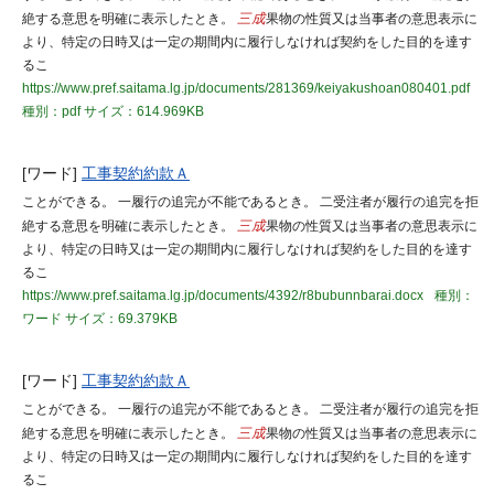
絶する意思を明確に表示したとき。
三成
果物の性質又は当事者の意思表示に
より、特定の日時又は一定の期間内に履行しなければ契約をした目的を達す
るこ
https://www.pref.saitama.lg.jp/documents/281369/keiyakushoan080401.pdf
種別：pdf
サイズ：614.969KB
[ワード]
工事契約約款Ａ
ことができる。 一履行の追完が不能であるとき。 二受注者が履行の追完を拒
絶する意思を明確に表示したとき。
三成
果物の性質又は当事者の意思表示に
より、特定の日時又は一定の期間内に履行しなければ契約をした目的を達す
るこ
https://www.pref.saitama.lg.jp/documents/4392/r8bubunnbarai.docx
種別：
ワード
サイズ：69.379KB
[ワード]
工事契約約款Ａ
ことができる。 一履行の追完が不能であるとき。 二受注者が履行の追完を拒
絶する意思を明確に表示したとき。
三成
果物の性質又は当事者の意思表示に
より、特定の日時又は一定の期間内に履行しなければ契約をした目的を達す
るこ