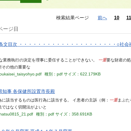
検索結果ページ
前へ
10
1
9ページ目
条文目次 ・・・・・・・・・・・・・・・・・・・・・○社会
一重
要な業務執行の決定を理事に委任することができない。
要な財産の処
所その他の重要な
oukaisei_taisyohyo.pdf
種別：pdf
サイズ：622.179KB
道府県知事 各保健所設置市長殿
一重
為に該当するものは医行為に該当する。 イ患者の主訴（例：
まぶた
法ではなく切開法がよいと
ihatsu0815_21.pdf
種別：pdf
サイズ：358.691KB