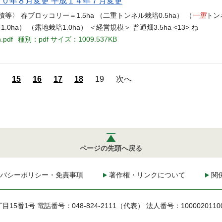
６０年８月変更 平成１４年７月変更
一重
 春ブロッコリー＝1.5ha （二重トンネル栽培0.5ha） （
トン
0ha） （露地栽培1.0ha） ＜経営規模＞ 普通畑3.5ha <13> ね
.pdf
種別：pdf
サイズ：1009.537KB
15
16
17
18
19
次へ
ページの先頭へ戻る
バシーポリシー・免責事項
著作権・リンクについて
関
丁目15番1号
電話番号：048-824-2111（代表）
法人番号：1000020110