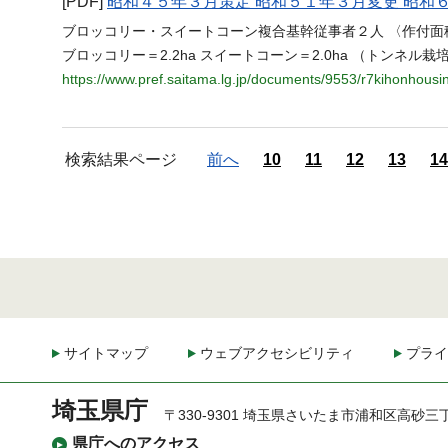
[PDF]
昭和４５年３月策定 昭和５１年３月変更 昭和
ブロッコリー・スイートコーン複合基幹従事者２人 〈作付面積等〉
ブロッコリー＝2.2ha スイートコーン＝2.0ha （トンネル栽培1.
https://www.pref.saitama.lg.jp/documents/9553/r7kihonhousin
検索結果ページ
前へ
10
11
12
13
14
サイトマップ
ウェブアクセシビリティ
プライ
埼玉県庁
〒330-9301 埼玉県さいたま市浦和区高砂三
県庁へのアクセス