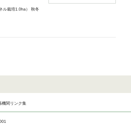
ネル栽培1.0ha） 秋冬
係機関リンク集
001