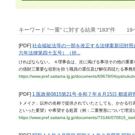
キーワード “一重” に対する結果 “183”件
1
[PDF]
社会福祉法等の一部を改正する法律案新旧対照
六年法律第四十五号）（抄...
ければならない。 ４理事会は、次に掲げる事項その他の重
の借財三重要な役割を担う職員の選任及び解任四従たる事務
https://www.pref.saitama.lg.jp/documents/69678/04syahukuh
[PDF]
1 医政発0815第21号 令和７年８月15日 都
トメイク」以外の名称で提供されていたとしても、かかる行
といった要望）や希望する処置（例：二重整形について埋没
https://www.pref.saitama.lg.jp/documents/73146/070815_ise