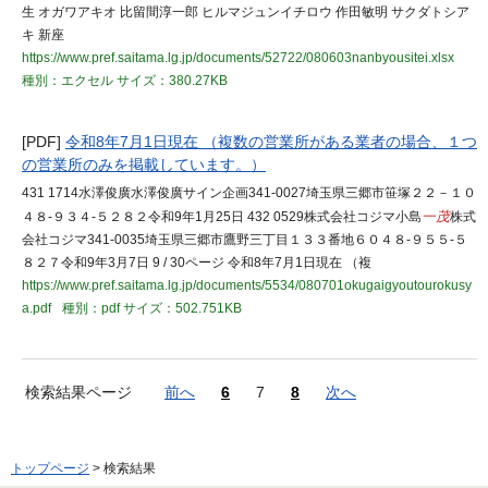
生 オガワアキオ 比留間淳一郎 ヒルマジュンイチロウ 作田敏明 サクダトシア
キ 新座
https://www.pref.saitama.lg.jp/documents/52722/080603nanbyousitei.xlsx
種別：エクセル
サイズ：380.27KB
[PDF]
令和8年7月1日現在 （複数の営業所がある業者の場合、１つ
の営業所のみを掲載しています。）
431 1714水澤俊廣水澤俊廣サイン企画341-0027埼玉県三郷市笹塚２２－１０
４８-９３４-５２８２令和9年1月25日 432 0529株式会社コジマ小島
一茂
株式
会社コジマ341-0035埼玉県三郷市鷹野三丁目１３３番地６０４８-９５５-５
８２７令和9年3月7日 9 / 30ページ 令和8年7月1日現在 （複
https://www.pref.saitama.lg.jp/documents/5534/080701okugaigyoutourokusy
a.pdf
種別：pdf
サイズ：502.751KB
検索結果ページ
前へ
6
7
8
次へ
トップページ
> 検索結果