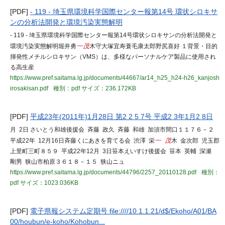
[PDF]
- 119 - 埼玉県環境科学国際センター報第14号 環状シロキサ
ンの分析法開発と環境汚染実態解明
- 119 - 埼玉県環境科学国際センター報第14号環状シロキサンの分析法開発と
環境汚染実態解明堀井勇
一茂
木守大塚宜寿蓑毛康太郎野尻喜好 １背景・目的
揮発性メチルシロキサン（VMS）は、多様なパーソナルケア製品に使用され
る高生産
https://www.pref.saitama.lg.jp/documents/44667/ar14_h25_h24-h26_kanjosh
irosakisan.pdf
種別：pdf
サイズ：236.172KB
[PDF]
平成23年(2011年)1月28日 第2 2 5 7号 平成2 3年1月2 8日
月 2日 さいとう和雄後援会 斉藤 政久 斉藤 和雄 加須市間口１１７６－２
平成22年 12月16日斉藤くにあきを育てる会 渋澤 栄
一 茂
木 金次郎 児玉郡
上里町三町８５９ 平成22年12月 3日笹本えいすけ後援会 笹本 英輔 深瀬
剛男 狭山市柏原３６１８－１５ 狭山ニュ
https://www.pref.saitama.lg.jp/documents/44796/2257_20110128.pdf
種別：
pdf
サイズ：1023.036KB
[PDF]
電子県報システム定期号 file:////10.1.1.21/d$/Ekoho/A01/BA
00/houbun/e-koho/Kohobun...