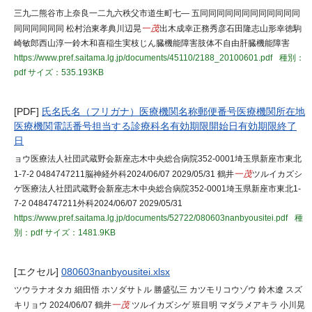
三九二熊谷市上奈良一二九六秩父市道生町七― 五同同同同同同同同同同同同
同同同同同同 松村治東孝典川辺晃
一茂
出木成幸正務秀彦石田隆志山形幸徳駒
崎敏郎西山淳一鈴木和喜稲生実枝じん臓機能障害肢体不自由肝臓機能障害
https://www.pref.saitama.lg.jp/documents/45110/2188_20100601.pdf
種別：
pdf
サイズ：535.193KB
[PDF]
氏名氏名（フリガナ）医療機関名称郵便番号医療機関所在地
医療機関電話番号担当する診療科名有効期限開始日有効期限終了
日
ョウ医療法人社団武蔵野会新座志木中央総合病院352-0001埼玉県新座市東北
1-7-2 0484747211脳神経外科2024/06/07 2029/05/31 鶴井
一茂
ツルイカズシ
ゲ医療法人社団武蔵野会新座志木中央総合病院352-0001埼玉県新座市東北1-
7-2 0484747211外科2024/06/07 2029/05/31
https://www.pref.saitama.lg.jp/documents/52722/080603nanbyousitei.pdf
種
別：pdf
サイズ：1481.9KB
[エクセル]
080603nanbyousitei.xlsx
ツウラナオタカ 細田悟 ホソダサトル 勝盛弘三 カツモリコウゾウ 鈴木遼 スズ
キリョウ 2024/06/07 鶴井
一茂
ツルイカズシゲ 班目明 マダラメアキラ 小川晃