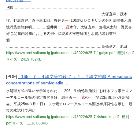
把握…………………………………………………………
……………………………………………………………………大塚宜寿、茂木
守、野尻喜好、蓑毛康太郎、堀井勇一 (10)環状シロキサンの分析法開発と環
境汚染実態解明…………堀井勇
一、茂
木守、大塚宜寿、蓑毛康太郎、野尻喜
好 (11)県内河川における内部生産現象の実態解明と水質汚濁影響評
価………………………………………………………
……………………………………………………………………高橋基之、池田
https://www.pref.saitama.lg.jp/documents/43022/h25-7-1gaiyo.pdf
種別：pdf
サイズ：2419.782KB
[PDF]
- 165 - ７．４論文等抄録 ７．４．１論文抄録 Atmospheric
concentrations of semivolatile ...
水処理方式の違いが示唆された。 - 205 - 生物処理施設におけるフッ素テロマ
ーアルコール類の測定野尻喜好、堀井勇
一、茂
木守 （第22回環境化学討論
会、平成25年８月１日） フッ素テロマーアルコール類は半揮発性を示し、通
常の水試料で用い
https://www.pref.saitama.lg.jp/documents/43022/h25-7-4shoroku.pdf
種別：
pdf
サイズ：1116.068KB