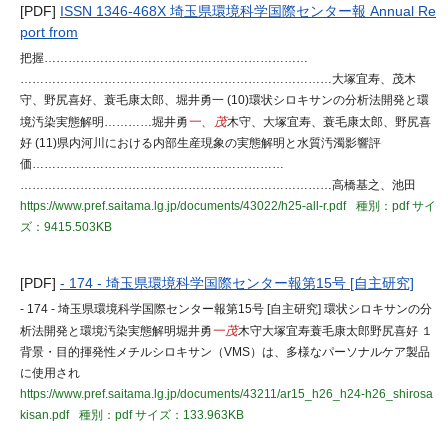
[PDF]
ISSN 1346-468X 埼玉県環境科学国際センター報 Annual Re
port from
把握…………………………………………………………
……………………………………………………………………大塚宜寿、茂木
守、野尻喜好、蓑毛康太郎、堀井勇一 (10)環状シロキサンの分析法開発と環
境汚染実態解明…………堀井勇
一、茂
木守、大塚宜寿、蓑毛康太郎、野尻喜
好 (11)県内河川における内部生産現象の実態解明と水質汚濁影響評
価………………………………………………………
……………………………………………………………………高橋基之、池田
https://www.pref.saitama.lg.jp/documents/43022/h25-all-r.pdf
種別：pdf
サイ
ズ：9415.503KB
[PDF]
- 174 - 埼玉県環境科学国際センター報第15号 [自主研究]
- 174 - 埼玉県環境科学国際センター報第15号 [自主研究] 環状シロキサンの分
析法開発と環境汚染実態解明堀井勇
一茂
木守大塚宜寿蓑毛康太郎野尻喜好 １
背景・目的揮発性メチルシロキサン（VMS）は、多様なパーソナルケア製品
に使用され
https://www.pref.saitama.lg.jp/documents/43211/ar15_h26_h24-h26_shirosa
kisan.pdf
種別：pdf
サイズ：133.963KB