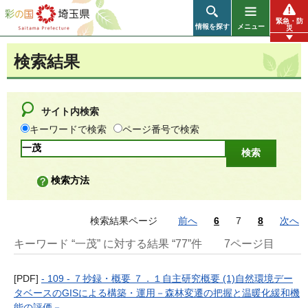
彩の国 埼玉県
緊急・防
情報を探す
メニュー
災
検索結果
サイト内検索
キーワードで検索
ページ番号で検索
検索方法
検索結果ページ
前へ
6
7
8
次へ
キーワード “一茂” に対する結果 “77”件
7ページ目
[PDF]
- 109 - ７抄録・概要 ７．１自主研究概要 (1)自然環境デー
タベースのGISによる構築・運用－森林変遷の把握と温暖化緩和機
能の評価－...