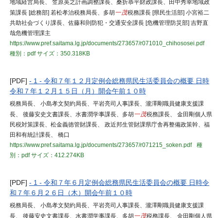
地域経営局長、 笠原英之計画調整課長、桑折恭平財政課長、田中秀幸地域政
策課長 [総務部] 若松孝治税務局長、多胡
一茂
税務課長 [県民生活部] 小宮裕二
共助社会づくり課長、佐藤和則防犯・交通安全課長 [危機管理防災部] 吉野直
哉危機管理課主
https://www.pref.saitama.lg.jp/documents/273657/r071010_chihososei.pdf
種別：pdf
サイズ：350.318KB
[PDF]
- 1 - 令和７年１２月定例会総務県民生活委員会の概要 日時
令和７年１２月１５日（月）開会午前１０時
税務局長、 小島孝文契約局長、平岩亮司人事課長、瀧澤剛職員健康支援課
長、 後藤安史文書課長、水書潤学事課長、多胡
一茂
税務課長、 金田剛個人県
民税対策課長、松金義徳管財課長、 政近邦生管財課県庁舎再整備政策幹、福
田和有統計課長、 橋口
https://www.pref.saitama.lg.jp/documents/273657/r071215_soken.pdf
種
別：pdf
サイズ：412.274KB
[PDF]
- 1 - 令和７年６月定例会総務県民生活委員会の概要 日時令
和７年６月２６日（木）開会午前１０時
税務局長、 小島孝文契約局長、平岩亮司人事課長、瀧澤剛職員健康支援課
長、 後藤安史文書課長、水書潤学事課長、多胡
一茂
税務課長、 金田剛個人県