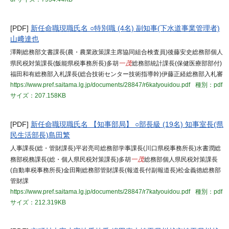
[PDF]
新任命職現職氏名 ○特別職 (4名) 副知事(下水道事業管理者)
山﨑達也
澤剛総務部文書課長(農・農業政策課主席協同組合検査員)後藤安史総務部個人
県民税対策課長(飯能県税事務所長)多胡
一茂
総務部統計課長(保健医療部部付)
福田和有総務部入札課長(総合技術センター技術指導幹)伊藤正経総務部入札審
https://www.pref.saitama.lg.jp/documents/28847/r6katyouidou.pdf
種別：pdf
サイズ：207.158KB
[PDF]
新任命職現職氏名 【知事部局】 ○部長級 (19名) 知事室長(県
民生活部長)島田繁
人事課長(総・管財課長)平岩亮司総務部学事課長(川口県税事務所長)水書潤総
務部税務課長(総・個人県民税対策課長)多胡
一茂
総務部個人県民税対策課長
(自動車税事務所長)金田剛総務部管財課長(報道長付副報道長)松金義徳総務部
管財課
https://www.pref.saitama.lg.jp/documents/28847/r7katyouidou.pdf
種別：pdf
サイズ：212.319KB