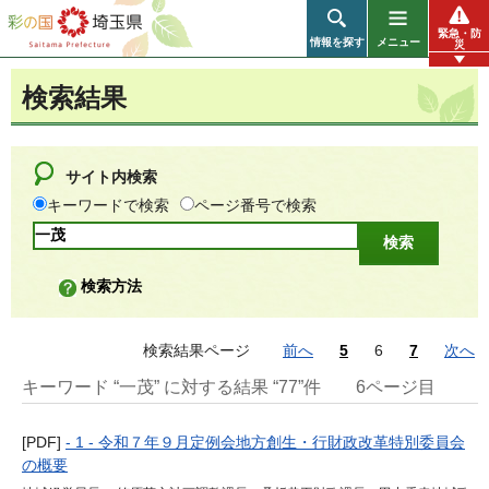
彩の国 埼玉県
緊急・防
情報を探す
メニュー
災
検索結果
サイト内検索
キーワードで検索
ページ番号で検索
検索方法
検索結果ページ
前へ
5
6
7
次へ
キーワード “一茂” に対する結果 “77”件
6ページ目
[PDF]
- 1 - 令和７年９月定例会地方創生・行財政改革特別委員会
の概要