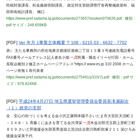
民税対策課長、松金義徳管財課長、 政近邦生管財課県庁舎再整備政策幹、福
田和有統計課長、 橋口
https://www.pref.saitama.lg.jp/documents/273657/souken070626.pdf
種別：
pdf
サイズ：248.659KB
[PDF]
Ver 年月 1事業主体概要 〒108 - 6215 03 - 6632 - 7702
表） 主たる事務所の所在地東京都港区港南二丁目１５番３号連絡先電話番号
FAX番号メールアドレス記入者名小柴
一茂
所属・職名イリーゼ行田・ホーム
長取込種別２修正ホームページアドレス"https:// www.irs.jp 310 2008 ホーム
ページ有無１有代表者
https://www.pref.saitama.lg.jp/documents/275491/y310r7j.pdf
種別：pdf
サ
イズ：978.824KB
[PDF]
平成24年4月27日 埼玉県選挙管理委員会委員長滝瀬副次
（１）政党の支部
全．安心の街づくりを考える会小沢正康岡本陽子さいたま市大宮区天沼町２
－２４８－１ 斉藤くにあきを育てる会渋澤栄
一茂
木金次郎児玉郡上里町三町
８５９ さいど昇後援会矢部英男道祖土浩治比企郡川島町吹塚２１１ 栄ひろみ
後援会栄美千代