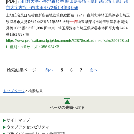
[PDF]
市町村大字小字地番枝番 嶋田嘉夫埼玉県川越市埼玉県川越
市大字古谷上白木田4772番1 4筆3,056
土地氏名又は名称住所所在地総筆数総面積 （㎡） 齋川忠幸埼玉県深谷市埼玉
県深谷市人見吹張1442番3 1筆856 大野
一茂
埼玉県深谷市埼玉県深谷市岡浅
見橋1085番2 2筆1,996 田中貞一埼玉県深谷市埼玉県深谷市本田平方裏2494
番1筆1,837 根
https://www.pref.saitama.lg.jp/documents/32878/sokushinkeikaku250728.pd
f
種別：pdf
サイズ：358.924KB
検索結果ページ
前へ
5
6
7
次へ
トップページ
> 検索結果
ページの先頭へ戻る
サイトマップ
ウェブアクセシビリティ
プライバシーポリシー・免責事項