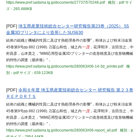
https://www.pref.saitama.lg.jp/documents/27737/570248.pdf
種別：pdf
サイ
ズ：265.488KB
[PDF]
埼玉県産業技術総合センター研究報告第23巻（2025） 55
金属3Dプリンタにより造形したSUS630
結体の組織と機械的性質に及ぼす熱処理条件の影響”，粉体および粉末冶金第
45巻第9号pp.882 (1998). 2)冨山和也，城之内
一茂
，花澤明洋，吉田浩之，中
村昌彦，山本貴之，“MIM応用型金属3Dプリンターの造形精度及び造形物機械
的特性の調査（最終報）”，
https://www.pref.saitama.lg.jp/documents/280063/r06-14-3d_printer.pdf
種
別：pdf
サイズ：639.123KB
[PDF]
令和６年度 埼玉県産業技術総合センター 研究報告 第２３巻
ＲＥＰＯＲＴＳ
結体の組織と機械的性質に及ぼす熱処理条件の影響”，粉体および粉末冶金第
45巻第9号pp.882 (1998). 2)冨山和也，城之内
一茂
，花澤明洋，吉田浩之，中
村昌彦，山本貴之，“MIM応用型金属3Dプリンターの造形精度及び造形物機械
的特性の調査（最終報）”，
https://www.pref.saitama.lg.jp/documents/280063/r06-report_all.pdf
種別：p
df
サイズ：7954.44KB