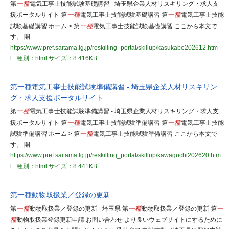
第
一種
電気工事士技能試験基礎講習 - 埼玉県企業人材リスキリング・求人支
援ポータルサイト 第
一種
電気工事士技能試験基礎講習 第
一種
電気工事士技能
試験基礎講習 ホーム > 第
一種
電気工事士技能試験基礎講習 ここから本文で
す。 開
https://www.pref.saitama.lg.jp/reskilling_portal/skillup/kasukabe202612.htm
l
種別：html
サイズ：8.416KB
第一種電気工事士技能試験準備講習 - 埼玉県企業人材リスキリン
グ・求人支援ポータルサイト
第
一種
電気工事士技能試験準備講習 - 埼玉県企業人材リスキリング・求人支
援ポータルサイト 第
一種
電気工事士技能試験準備講習 第
一種
電気工事士技能
試験準備講習 ホーム > 第
一種
電気工事士技能試験準備講習 ここから本文で
す。 開
https://www.pref.saitama.lg.jp/reskilling_portal/skillup/kawaguchi202620.htm
l
種別：html
サイズ：8.441KB
第一種動物取扱業／登録の更新
第
一種
動物取扱業／登録の更新 - 埼玉県 第
一種
動物取扱業／登録の更新 第
一
種
動物取扱業登録更新申請 お問い合わせ より良いウェブサイトにするために