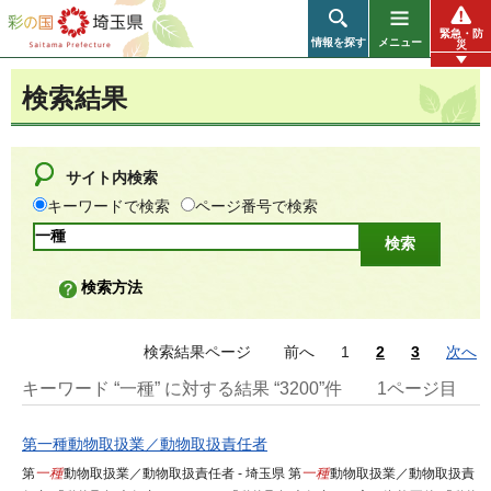
彩の国 埼玉県
緊急・防
情報を探す
メニュー
災
検索結果
サイト内検索
キーワードで検索
ページ番号で検索
検索方法
検索結果ページ
前へ
1
2
3
次へ
キーワード “一種” に対する結果 “3200”件
1ページ目
第一種動物取扱業／動物取扱責任者
第
一種
動物取扱業／動物取扱責任者 - 埼玉県 第
一種
動物取扱業／動物取扱責