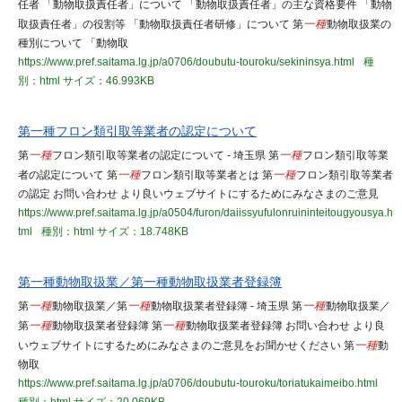
任者 「動物取扱責任者」について 「動物取扱責任者」の主な資格要件 「動物
取扱責任者」の役割等 「動物取扱責任者研修」について 第
一種
動物取扱業の
種別について 「動物取
https://www.pref.saitama.lg.jp/a0706/doubutu-touroku/sekininsya.html
種
別：html
サイズ：46.993KB
第一種フロン類引取等業者の認定について
第
一種
フロン類引取等業者の認定について - 埼玉県 第
一種
フロン類引取等業
者の認定について 第
一種
フロン類引取等業者とは 第
一種
フロン類引取等業者
の認定 お問い合わせ より良いウェブサイトにするためにみなさまのご意見
https://www.pref.saitama.lg.jp/a0504/furon/daiissyufulonruininteitougyousya.h
tml
種別：html
サイズ：18.748KB
第一種動物取扱業／第一種動物取扱業者登録簿
第
一種
動物取扱業／第
一種
動物取扱業者登録簿 - 埼玉県 第
一種
動物取扱業／
第
一種
動物取扱業者登録簿 第
一種
動物取扱業者登録簿 お問い合わせ より良
いウェブサイトにするためにみなさまのご意見をお聞かせください 第
一種
動
物取
https://www.pref.saitama.lg.jp/a0706/doubutu-touroku/toriatukaimeibo.html