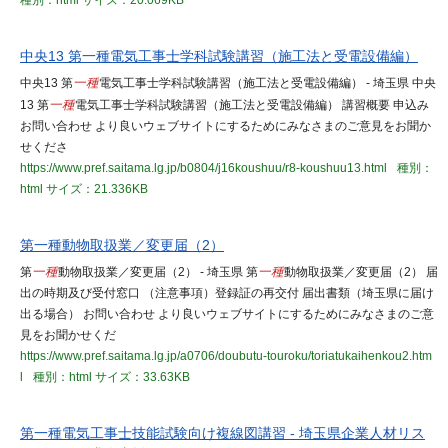
種別：html
サイズ：20.069KB
中央13 第一種電気工事士学科試験講習（施工法と受電設備編）
中央13 第
一種
電気工事士学科試験講習（施工法と受電設備編） - 埼玉県 中央
13 第
一種
電気工事士学科試験講習（施工法と受電設備編） 講習概要 申込み
お問い合わせ より良いウェブサイトにするためにみなさまのご意見をお聞か
せくださ
https://www.pref.saitama.lg.jp/b0804/j16koushuu/r8-koushuu13.html
種別：
html
サイズ：21.336KB
第一種動物取扱業／変更届（2）
第
一種
動物取扱業／変更届（2） - 埼玉県 第
一種
動物取扱業／変更届（2） 届
出の時期及び受付窓口 （注意事項）登録証の再交付 届出書類（埼玉県に届け
出る場合） お問い合わせ より良いウェブサイトにするためにみなさまのご意
見をお聞かせくだ
https://www.pref.saitama.lg.jp/a0706/doubutu-touroku/toriatukaihenkou2.htm
l
種別：html
サイズ：33.63KB
第一種電気工事士技能試験向け複線図講習 - 埼玉県企業人材リス