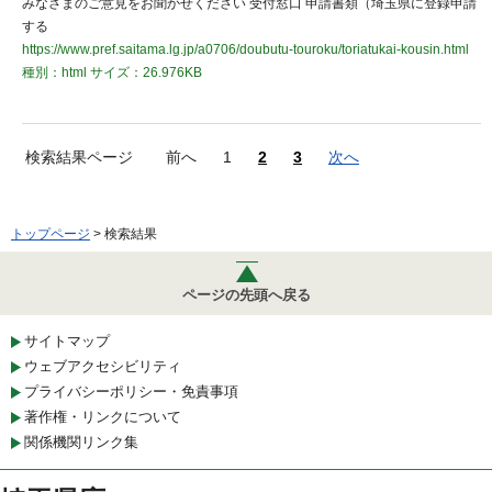
みなさまのご意見をお聞かせください 受付窓口 申請書類（埼玉県に登録申請
する
https://www.pref.saitama.lg.jp/a0706/doubutu-touroku/toriatukai-kousin.html
種別：html
サイズ：26.976KB
検索結果ページ
前へ
1
2
3
次へ
トップページ
> 検索結果
ページの先頭へ戻る
サイトマップ
ウェブアクセシビリティ
プライバシーポリシー・免責事項
著作権・リンクについて
関係機関リンク集