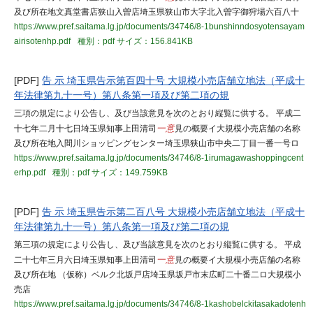
及び所在地文真堂書店狭山入曽店埼玉県狭山市大字北入曽字御狩場六百八十
https://www.pref.saitama.lg.jp/documents/34746/8-1bunshinndosyotensayam
airisotenhp.pdf
種別：pdf
サイズ：156.841KB
[PDF]
告 示 埼玉県告示第百四十号 大規模小売店舗立地法（平成十
年法律第九十一号）第八条第一項及び第二項の規
三項の規定により公告し、及び当該意見を次のとおり縦覧に供する。 平成二
十七年二月十七日埼玉県知事上田清司
一意
見の概要イ大規模小売店舗の名称
及び所在地入間川ショッピングセンター埼玉県狭山市中央二丁目一番一号ロ
https://www.pref.saitama.lg.jp/documents/34746/8-1irumagawashoppingcent
erhp.pdf
種別：pdf
サイズ：149.759KB
[PDF]
告 示 埼玉県告示第二百八号 大規模小売店舗立地法（平成十
年法律第九十一号）第八条第一項及び第二項の規
第三項の規定により公告し、及び当該意見を次のとおり縦覧に供する。 平成
二十七年三月六日埼玉県知事上田清司
一意
見の概要イ大規模小売店舗の名称
及び所在地 （仮称）ベルク北坂戸店埼玉県坂戸市末広町二十番二ロ大規模小
売店
https://www.pref.saitama.lg.jp/documents/34746/8-1kashobelckitasakadotenh