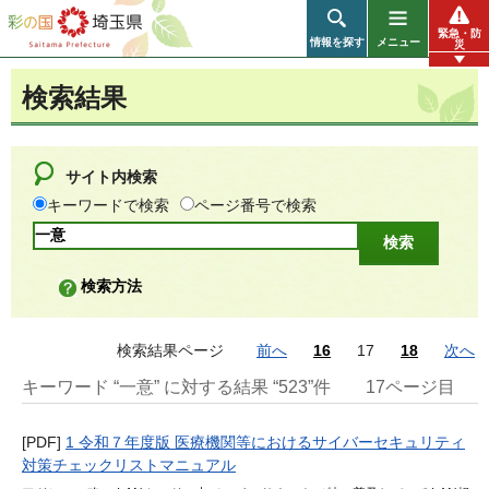
彩の国 埼玉県
緊急・防
情報を探す
メニュー
災
検索結果
サイト内検索
キーワードで検索
ページ番号で検索
検索方法
検索結果ページ
前へ
16
17
18
次へ
キーワード “一意” に対する結果 “523”件
17ページ目
[PDF]
1 令和７年度版 医療機関等におけるサイバーセキュリティ
対策チェックリストマニュアル