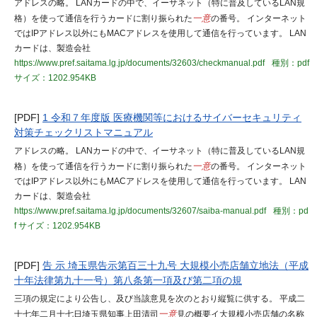
アドレスの略。 LANカードの中で、イーサネット（特に普及しているLAN規
格）を使って通信を行うカードに割り振られた
一意
の番号。 インターネット
ではIPアドレス以外にもMACアドレスを使用して通信を行っています。 LAN
カードは、製造会社
https://www.pref.saitama.lg.jp/documents/32603/checkmanual.pdf
種別：pdf
サイズ：1202.954KB
[PDF]
1 令和７年度版 医療機関等におけるサイバーセキュリティ
対策チェックリストマニュアル
アドレスの略。 LANカードの中で、イーサネット（特に普及しているLAN規
格）を使って通信を行うカードに割り振られた
一意
の番号。 インターネット
ではIPアドレス以外にもMACアドレスを使用して通信を行っています。 LAN
カードは、製造会社
https://www.pref.saitama.lg.jp/documents/32607/saiba-manual.pdf
種別：pd
f
サイズ：1202.954KB
[PDF]
告 示 埼玉県告示第百三十九号 大規模小売店舗立地法（平成
十年法律第九十一号）第八条第一項及び第二項の規
三項の規定により公告し、及び当該意見を次のとおり縦覧に供する。 平成二
十七年二月十七日埼玉県知事上田清司
一意
見の概要イ大規模小売店舗の名称