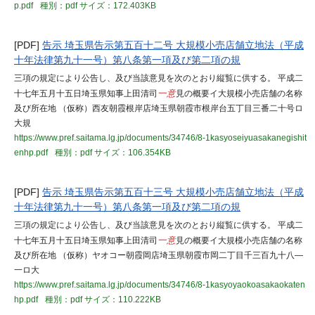
p.pdf
種別：pdf
サイズ：172.403KB
[PDF]
告示 埼玉県告示第五百十二号 大規模小売店舗立地法（平成
十年法律第九十一号）第八条第一項及び第二項の規
三項の規定により公告し、及び当該意見を次のとおり縦覧に供する。 平成二
十七年五月十五日埼玉県知事上田清司
一意
見の概要イ大規模小売店舗の名称
及び所在地 （仮称）西友朝霞根岸店埼玉県朝霞市根岸台五丁目三番二十号ロ
大規
https://www.pref.saitama.lg.jp/documents/34746/8-1kasyoseiyuasakanegishit
enhp.pdf
種別：pdf
サイズ：106.354KB
[PDF]
告示 埼玉県告示第五百十三号 大規模小売店舗立地法（平成
十年法律第九十一号）第八条第一項及び第二項の規
三項の規定により公告し、及び当該意見を次のとおり縦覧に供する。 平成二
十七年五月十五日埼玉県知事上田清司
一意
見の概要イ大規模小売店舗の名称
及び所在地 （仮称）ヤオコー朝霞岡店埼玉県朝霞市岡二丁目千三百九十八―
一ロ大
https://www.pref.saitama.lg.jp/documents/34746/8-1kasyoyaokoasakaokaten
hp.pdf
種別：pdf
サイズ：110.222KB