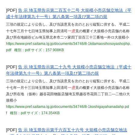
[PDF]
告 示 埼玉県告示第二百五十二号 大規模小売店舗立地法（平
成十年法律第九十一号）第八条第一項及び第二項の規
三項の規定により公告し、及び当該意見を次のとおり縦覧に供する。 平成二
十七年三月十七日埼玉県知事上田清司
一意
見の概要イ大規模小売店舗の名称
及び所在地細谷ビル埼玉県北本市二ツ家四丁目百三十三番地一外ロ大規模小
https://www.pref.saitama.lg.jp/documents/34746/8-1kitamaosihosoyashojihp.
pdf
種別：pdf
サイズ：157.908KB
[PDF]
告 示 埼玉県告示第二十九号 大規模小売店舗立地法（平成十
年法律第九十一号）第八条第一項及び第二項の規
三項の規定により公告し、及び当該意見を次のとおり縦覧に供する。 平成二
十七年一月十三日埼玉県知事上田清司
一意
見の概要イ大規模小売店舗の名称
及び所在地 （仮称）越谷花田物販店舗埼玉県越谷市花田二丁目二―二他ロ大
規模小
https://www.pref.saitama.lg.jp/documents/34746/8-1koshigayahanadahp.pd
f
種別：pdf
サイズ：174.354KB
[PDF]
告 示 埼玉県告示第千六百五十六号 大規模小売店舗立地法