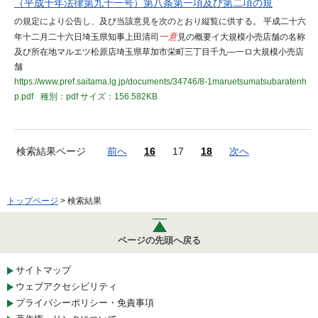
（平成十年法律第九十一号）第八条第一項及び第二項の規
の規定により公告し、及び当該意見を次のとおり縦覧に供する。 平成二十六
年十二月二十六日埼玉県知事上田清司
一意
見の概要イ大規模小売店舗の名称
及び所在地マルエツ松原店埼玉県草加市栄町三丁目千九―一ロ大規模小売店
舗
https://www.pref.saitama.lg.jp/documents/34746/8-1maruetsumatsubaratenh
p.pdf
種別：pdf
サイズ：156.582KB
検索結果ページ
前へ
16
17
18
次へ
トップページ
> 検索結果
ページの先頭へ戻る
サイトマップ
ウェブアクセシビリティ
プライバシーポリシー・免責事項