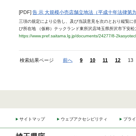
[PDF]
告 示 大規模小売店舗立地法（平成十年法律第
三項の規定により公告し、及び当該意見を次のとおり縦覧に
び所在地 （仮称）テックランド東所沢店埼玉県所沢市下安松
https://www.pref.saitama.lg.jp/documents/24277/8-2kasyote
検索結果ページ
前へ
9
10
11
12
13
サイトマップ
ウェブアクセシビリティ
プライ