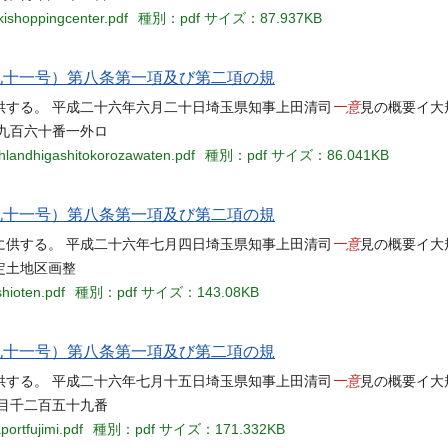
kishoppingcenter.pdf
種別：pdf
サイズ：87.937KB
九十一号）第八条第一項及び第二項の規
一意
供する。 平成二十六年六月二十日埼玉県知事上田清司
見の概要イ大
九百六十番一外ロ
chlandhigashitokorozawaten.pdf
種別：pdf
サイズ：86.041KB
九十一号）第八条第一項及び第二項の規
一意
に供する。 平成二十六年七月四日埼玉県知事上田清司
見の概要イ大
定土地区画整
hioten.pdf
種別：pdf
サイズ：143.08KB
九十一号）第八条第一項及び第二項の規
一意
供する。 平成二十六年七月十五日埼玉県知事上田清司
見の概要イ大
目千二百五十九番
ortfujimi.pdf
種別：pdf
サイズ：171.332KB