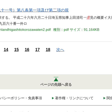
九十一号）第八条第一項及び第二項の規
一意
供する。 平成二十六年六月二十日埼玉県知事上田清司
見の概要イ大
九百六十番一外ロ
chlandhigashitokorozawaten2.pdf
種別：pdf
サイズ：91.164KB
14
15
16
17
18
次へ
ページの先頭へ戻る
バシーポリシー・免責事項
著作権・リンクについて
関