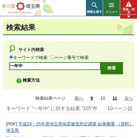
彩の国 埼玉県
緊急・防
情報を探す
メニュー
災
検索結果
サイト内検索
キーワードで検索
ページ番号で検索
検索方法
検索結果ページ
前へ
9
10
11
次へ
キーワード “一年中” に対する結果 “105”件
10ページ目
[PDF]
平成24・25年度埼玉県地震被害想定調査 結果概要 （資料）
埼玉県