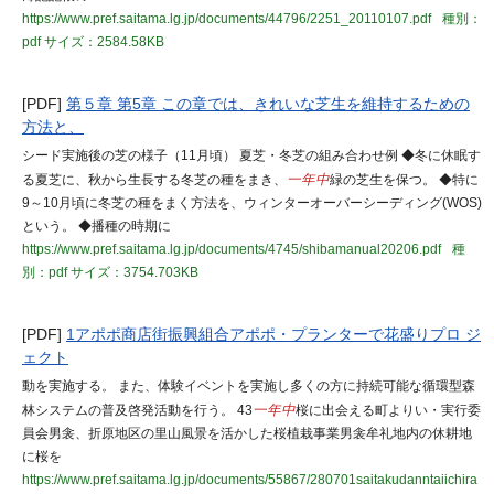
https://www.pref.saitama.lg.jp/documents/44796/2251_20110107.pdf
種別：
pdf
サイズ：2584.58KB
[PDF]
第５章 第5章 この章では、きれいな芝生を維持するための
方法と、
シード実施後の芝の様子（11月頃） 夏芝・冬芝の組み合わせ例 ◆冬に休眠す
る夏芝に、秋から生長する冬芝の種をまき、
一年中
緑の芝生を保つ。 ◆特に
9～10月頃に冬芝の種をまく方法を、ウィンターオーバーシーディング(WOS)
という。 ◆播種の時期に
https://www.pref.saitama.lg.jp/documents/4745/shibamanual20206.pdf
種
別：pdf
サイズ：3754.703KB
[PDF]
1アポポ商店街振興組合アポポ・プランターで花盛りプロ ジ
ェクト
動を実施する。 また、体験イベントを実施し多くの方に持続可能な循環型森
林システムの普及啓発活動を行う。 43
一年中
桜に出会える町よりい・実行委
員会男衾、折原地区の里山風景を活かした桜植栽事業男衾牟礼地内の休耕地
に桜を
https://www.pref.saitama.lg.jp/documents/55867/280701saitakudanntaiichira