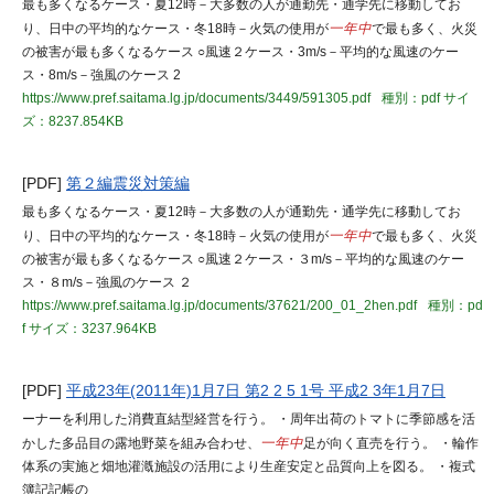
最も多くなるケース・夏12時－大多数の人が通勤先・通学先に移動してお
り、日中の平均的なケース・冬18時－火気の使用が
一年中
で最も多く、火災
の被害が最も多くなるケース ○風速２ケース・3m/s－平均的な風速のケー
ス・8m/s－強風のケース 2
https://www.pref.saitama.lg.jp/documents/3449/591305.pdf
種別：pdf
サイ
ズ：8237.854KB
[PDF]
第２編震災対策編
最も多くなるケース・夏12時－大多数の人が通勤先・通学先に移動してお
り、日中の平均的なケース・冬18時－火気の使用が
一年中
で最も多く、火災
の被害が最も多くなるケース ○風速２ケース・３m/s－平均的な風速のケー
ス・８m/s－強風のケース ２
https://www.pref.saitama.lg.jp/documents/37621/200_01_2hen.pdf
種別：pd
f
サイズ：3237.964KB
[PDF]
平成23年(2011年)1月7日 第2 2 5 1号 平成2 3年1月7日
ーナーを利用した消費直結型経営を行う。 ・周年出荷のトマトに季節感を活
かした多品目の露地野菜を組み合わせ、
一年中
足が向く直売を行う。 ・輪作
体系の実施と畑地灌漑施設の活用により生産安定と品質向上を図る。 ・複式
簿記記帳の