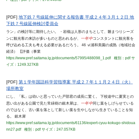
[PDF]
地下鉄７号線延伸に関する報告書 平成２４年３月１２日 地
下鉄７号線延伸検討委員会
ラン」の検討等に期待したい。 ・岩槻は人形のまちとして、雛まつりシーズ
ンに観光客の来訪が多いものと思われるが、
一年中
コンスタントに観光客を
呼び込める工夫も考える必要があるだろう。 46 ⅵ浦和美園の成熟（地域社会
経済） 【評価（事業
https://www.pref.saitama.lg.jp/documents/57995/488098_1.pdf
種別：pdf
サ
イズ：1249.327KB
[PDF]
第１学年国語科学習指導案 平成２７年１１月２４日（火）
場所教室
にし、「私」は幼いと思っていた戸部君の成長に驚く。 下校途中に夏実との
思い出がある公園で見た常緑樹の銀木犀は、
一年中
同じ葉をしげらせている
のではなく、古い葉を落として新しい葉を生やしながら生きていることを知
る。 銀木犀
https://www.pref.saitama.lg.jp/documents/61136/expert-cyuu-kokugo-shidoua
nn27.pdf
種別：pdf
サイズ：247.057KB