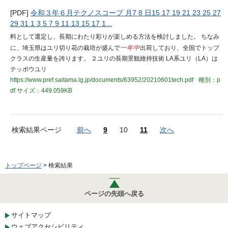
[PDF]
令和３年６月テクノスコープ 月7 8 日15 17 19 21 23 25 27
29 31 1 3 5 7 9 11 13 15 17 1...
料として選定し、長期にわたり彩りが楽しめる方法を検討しました。 ちなみ
に、埼玉県はユリ切り花の栽培が盛んで
一年中
出荷しており、全国でトップ
クラスの生産量を誇ります。 ２ユリの長期景観維持技術 LA系ユリ（LA）は
テッポウユリ
https://www.pref.saitama.lg.jp/documents/63952/20210601tech.pdf
種別：p
df
サイズ：449.059KB
検索結果ページ
前へ
9
10
11
次へ
トップページ
> 検索結果
ページの先頭へ戻る
サイトマップ
ウェブアクセシビリティ