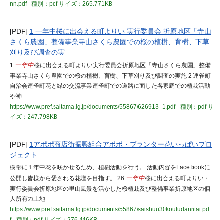
nn.pdf
種別：pdf
サイズ：265.771KB
[PDF]
1 一年中桜に出会える町よりい 実行委員会 折原地区「寺山
さくら農園」整備事業寺山さくら農園での桜の植樹、育樹、下草
刈り及び調査の実
1
一年中
桜に出会える町よりい実行委員会折原地区「寺山さくら農園」整備
事業寺山さくら農園での桜の植樹、育樹、下草刈り及び調査の実施 2 連雀町
自治会連雀町花と緑の交流事業連雀町での道路に面した各家庭での植栽活動
や神
https://www.pref.saitama.lg.jp/documents/55867/626913_1.pdf
種別：pdf
サ
イズ：247.798KB
[PDF]
1アポポ商店街振興組合アポポ・プランター花いっぱいプロ
ジェクト
樹帯に１年中花を咲かせるため、植樹活動を行う。 活動内容をFace bookに
公開し皆様から愛される花壇を目指す。 26
一年中
桜に出会える町よりい・
実行委員会折原地区の里山風景を活かした桜植栽及び整備事業折原地区の個
人所有の土地
https://www.pref.saitama.lg.jp/documents/55867/saishuu30koufudanntai.pd
f
種別：pdf
サイズ：276.446KB