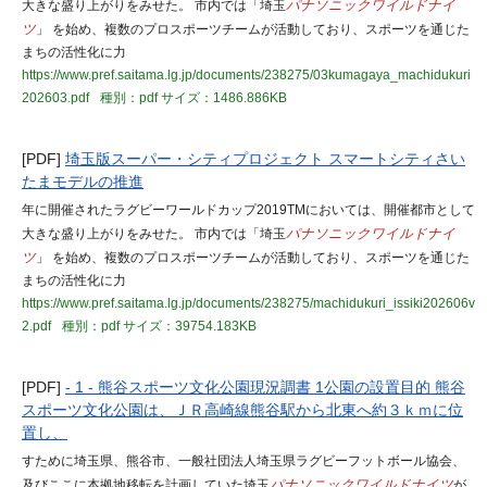
大きな盛り上がりをみせた。 市内では「埼玉
パナソニックワイルドナイ
ツ
」 を始め、複数のプロスポーツチームが活動しており、スポーツを通じた
まちの活性化に力
https://www.pref.saitama.lg.jp/documents/238275/03kumagaya_machidukuri
202603.pdf
種別：pdf
サイズ：1486.886KB
[PDF]
埼玉版スーパー・シティプロジェクト スマートシティさい
たまモデルの推進
年に開催されたラグビーワールドカップ2019TMにおいては、開催都市として
大きな盛り上がりをみせた。 市内では「埼玉
パナソニックワイルドナイ
ツ
」 を始め、複数のプロスポーツチームが活動しており、スポーツを通じた
まちの活性化に力
https://www.pref.saitama.lg.jp/documents/238275/machidukuri_issiki202606v
2.pdf
種別：pdf
サイズ：39754.183KB
[PDF]
- 1 - 熊谷スポーツ文化公園現況調書 1公園の設置目的 熊谷
スポーツ文化公園は、ＪＲ高崎線熊谷駅から北東へ約３ｋｍに位
置し、
すために埼玉県、熊谷市、一般社団法人埼玉県ラグビーフットボール協会、
及びここに本拠地移転を計画していた埼玉
パナソニックワイルドナイツ
が