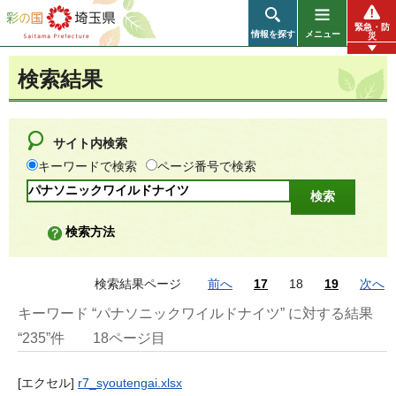
彩の国 埼玉県
緊急・防
情報を探す
メニュー
災
検索結果
サイト内検索
キーワードで検索
ページ番号で検索
検索方法
検索結果ページ
前へ
17
18
19
次へ
キーワード “パナソニックワイルドナイツ” に対する結果
“235”件
18ページ目
[エクセル]
r7_syoutengai.xlsx