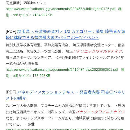
同点優勝） 2004年：ジャ
https://www.pref.saitama.lg.jp/documents/239466/wildknights0126.pdf
種
別：pdf
サイズ：7184.997KB
[PDF]
埼玉県 ＜報道発表資料＞ 1/2 カテゴリー：募集 障害者が気
軽に体験できる県内最大級のパラスポーツイベント
特別支援学校体育連盟、草加光陽育成会、 埼玉県障害者交流センター、熊谷
商工会議所、熊谷スポーツ文化公園、 埼玉
パナソニックワイルドナイツ
、
埼玉県スポーツボランティア、 (公社)生命保険ファイナンシャルアドバイザ
ー協会(JAIFA)埼玉県
https://www.pref.saitama.lg.jp/documents/241548/news2023090501.pdf
種
別：pdf
サイズ：173.228KB
[PDF]
パネルディスカッションテキスト 発言者内容 司会〇パネリ
ストの紹介
スポーツ大会の開催、プロチームとの連携など幅広く所掌している。 ・県内
には埼玉西武ライオンズ、浦和レッズ、埼玉
パナソニックワイルドナイツ
など、多くのトップスポーツチームがあり、地域貢献に積極的に関わって頂
いている。 ・多世