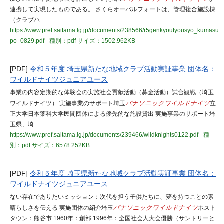
連携して実現したものである。 さくらオーバルフォートは、管理複合施設棟
（クラブハ
https://www.pref.saitama.lg.jp/documents/238566/r5genkyoutyousyo_kumasu
po_0829.pdf
種別：pdf
サイズ：1502.962KB
[PDF]
令和５年度 埼玉県新たな地域クラブ活動実証事業 団体名：
ワイルドナイツジュニアユース
事業の内容定期的な体験会の実施社会貢献活動（募金活動）試合観戦（埼玉
ワイルドナイツ） 実施事業のサポート埼玉
パナソニックワイルドナイツ
立
正大学日本薬科大学民間団体による優先的な施設貸出 実施事業のサポート埼
玉県、埼
https://www.pref.saitama.lg.jp/documents/239466/wildknights0122.pdf
種
別：pdf
サイズ：6578.252KB
[PDF]
令和５年度 埼玉県新たな地域クラブ活動実証事業 団体名：
ワイルドナイツジュニアユース
ない存在でありたいミッション：次代を担う子供たちに、夢を持つことの素
晴らしさを伝える 実施団体の紹介埼玉
パナソニックワイルドナイツ
ホスト
タウン：熊谷市 1960年：創部 1996年：全国社会人大会優勝（サントリーと