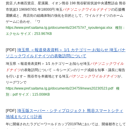
貨店 八木橋百貨店、星溪園、イオン熊谷 198 熊谷駅前筑波中央通懇話会 熊谷
市筑波3 1969/07/01 年18000円 埼玉
パナソニックワイルドナイツ
の応援機
運醸成と、商店街の組織体制の強化を目的として、ワイルドナイツのホーム
ゲームに合わせ、「ワ
https://www.pref.saitama.lg.jp/documents/234757/r7_syoutengai.xlsx
種別：
エクセル
サイズ：253.967KB
[PDF]
埼玉県 ＜報道発表資料＞ 1/1 カテゴリー:お知らせ 埼玉パナ
ソニックワイルドナイツの表敬訪問について
埼玉県 ＜報道発表資料＞ 1/1 カテゴリー:お知らせ埼玉
パナソニックワイル
ドナイツ
の表敬訪問について ～今シーズンのリーグ成績を知事・議長に報告
を行います～ 熊谷市を本拠地とする埼玉
パナソニックワイルドナイツ
が、
リーグワンで
https://www.pref.saitama.lg.jp/documents/234759/news20230523.pdf
種
別：pdf
サイズ：115.008KB
[PDF]
埼玉版スーパー・シティプロジェクト 熊谷スマートシティ
地域まちづくり計画
年に開催されたラグビーワールドカップ2019TMにおいては、開催都市として