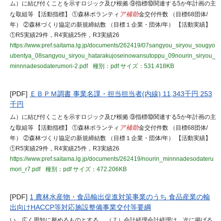
ム）に結び付くことを示すロジック及び根拠 ⑨指標⑩関連する5か年計画の主
な取組等 【活動指標】 ①森林ボランティ
ア補助
金交付件数 （目標68団体/
年） ②森林づくり協定の新規締結数 （目標１企業・団体/年） 【活動実績】
①R5実績29件，R4実績25件，R3実績26
https://www.pref.saitama.lg.jp/documents/262419/07sangyou_siryou_sougyo
ubentya_08sangyou_siryou_hatarakujoseinowansutoppu_09nourin_siryou_
minnnadesodaterumori-2.pdf
種別：pdf
サイズ：531.418KB
[PDF]
ＥＢＰＭ調書 事業名課・担当担当者(内線) 11,343千円 253
千円
ム）に結び付くことを示すロジック及び根拠 ⑨指標⑩関連する5か年計画の主
な取組等 【活動指標】 ①森林ボランティ
ア補助
金交付件数 （目標68団体/
年） ②森林づくり協定の新規締結数 （目標１企業・団体/年） 【活動実績】
①R5実績29件，R4実績25件，R3実績26
https://www.pref.saitama.lg.jp/documents/262419/nourin_minnnadesodateru
mori_r7.pdf
種別：pdf
サイズ：472.206KB
[PDF]
1 農林水産物・食品輸出促進対策事業のうち 食品産業の輸
出向けHACCP等対応施設整備事業交付等要綱
い、広く周知に努めるものとする。 （７）会計経理会計経理は、次に掲げる