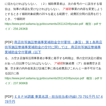
に従わなければならない。 （２）補助事業者は、次の各号の一に該当する場
合は、知事の承認を受けなければならない。
ア補助
事業の内容を変更しよう
とするときイ補助対象経費の20％を超える範囲で、経費区分間の流用を行う
とき。 ウ補助対
https://www.pref.saitama.lg.jp/documents/261142/r8youko.pdf
種別：pdf
サ
イズ：256.283KB
[PDF]
商店街等施設整備事業補助金交付要領 （趣旨） 第１条商店
街等施設整備事業補助金の交付に関しては、商店街等施設整備事
業補助金交付要綱（以下
る。 カ空き店舗等活用事業者が事業に着手する時期は、県の交付決定の通知
があった日以降でなければならない。
ア補助
対象経費 （ア）改修費空き店
舗、空き家の内外改装及び設備工事に係る経費及びこれらと一体不可分であ
る設計に係
https://www.pref.saitama.lg.jp/documents/261142/r8youryo.pdf
種別：pdf
サ
イズ：237.908KB
[PDF]
ＥＢＰＭ調書 事業名課・担当担当者(内線) 70,791千円 57,4
78千円