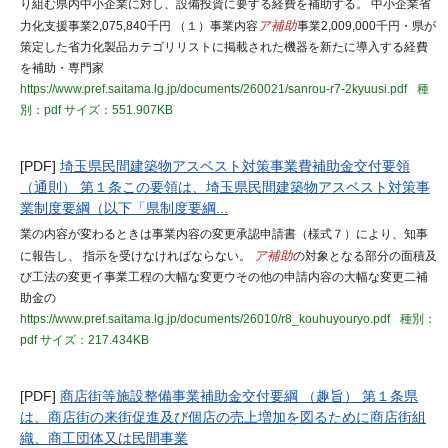
り組む県内中小企業に対し、設備投資に要する経費を補助する。 中小企業省
力化支援事業2,075,840千円 （１）事業内容
ア補助
事業2,009,000千円・県が
策定した省力化製品カテゴリリストに掲載された機器を新たに導入する経費
を補助・専門家
https://www.pref.saitama.lg.jp/documents/260021/sanrou-r7-2kyuusi.pdf
種
別：pdf
サイズ：551.907KB
[PDF]
埼玉県民間建築物アスベスト対策事業費補助金交付要領
（通則） 第１条この要領は、埼玉県民間建築物アスベスト対策事
業制度要綱（以下「県制度要綱...
業の内容が変わるときは事業内容の変更承認申請書（様式７）により、知事
に報告し、 指示を受けなければならない。
ア補助
の対象となる部分の面積及
び工法の変更イ事業工程の大幅な変更ウその他の申請内容の大幅な変更二補
助金の
https://www.pref.saitama.lg.jp/documents/26010/r8_kouhuyouryo.pdf
種別：
pdf
サイズ：217.434KB
[PDF]
商店街等施設整備事業補助金交付要綱 （趣旨） 第１条県
は、商店街の来街促進及び個店の売上増加を図るために商店街組
織、商工団体又は民間事業