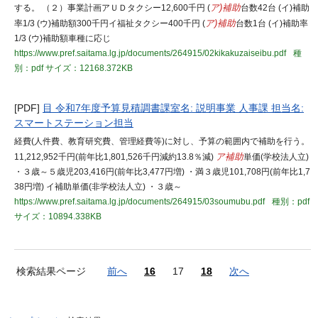
する。 （２）事業計画アＵＤタクシー12,600千円 (
ア)補助
台数42台 (イ)補助
率1/3 (ウ)補助額300千円イ福祉タクシー400千円 (
ア)補助
台数1台 (イ)補助率
1/3 (ウ)補助額車種に応じ
https://www.pref.saitama.lg.jp/documents/264915/02kikakuzaiseibu.pdf
種
別：pdf
サイズ：12168.372KB
[PDF]
目 令和7年度予算見積調書課室名: 説明事業 人事課 担当名:
スマートステーション担当
経費(人件費、教育研究費、管理経費等)に対し、予算の範囲内で補助を行う。
11,212,952千円(前年比1,801,526千円減約13.8％減)
ア補助
単価(学校法人立)
・３歳～５歳児203,416円(前年比3,477円増) ・満３歳児101,708円(前年比1,7
38円増) イ補助単価(非学校法人立) ・３歳～
https://www.pref.saitama.lg.jp/documents/264915/03soumubu.pdf
種別：pdf
サイズ：10894.338KB
検索結果ページ
前へ
16
17
18
次へ