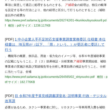
事項に留意して適正に処理するものとする。
ア補助
金の経理は、独立の帳簿
を設定する等の方法により、他の経理と区分して行うものとすること（補助
金以外の経費を
https://www.pref.saitama.lg.jp/documents/262742/01-4kunikoufuyoukour8.pd
f
種別：pdf
サイズ：1238.117KB
[PDF]
1 中小企業人手不足対応支援事業調査業務委託 仕様書 本仕
様書は、埼玉県が（以下、「県」という。）が受託者に委託して
行う
、機能等の概要、例示品、用途・省力化のイメージ等、令和６年度補助事業
の記載にならうこと。 2 （２）効果検証・分析業務
ア補助
事業開始後、補助
事業者の実施計画及び実績報告等を分析し事業効果の検証を行うこと。 分析
に当たっては、全補
https://www.pref.saitama.lg.jp/documents/264565/02_shiyousho.pdf
種別：p
df
サイズ：182.776KB
[PDF]
目 令和7年度予算見積調書課室名: 説明事業 行政・デジタル
改革課
必要があるため、タクシー事業者に対し、ＵＤタクシー等車両導入費を補助