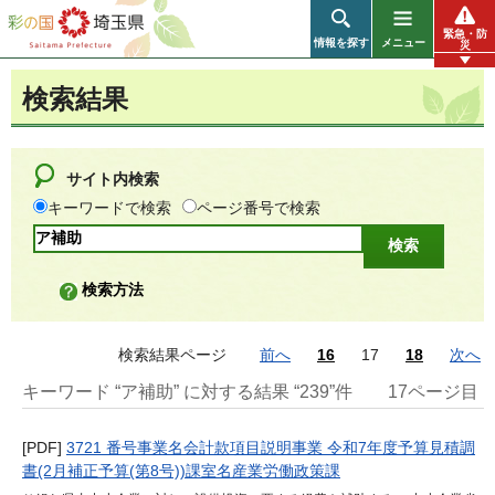
彩の国 埼玉県
緊急・防
情報を探す
メニュー
災
検索結果
サイト内検索
キーワードで検索
ページ番号で検索
検索方法
検索結果ページ
前へ
16
17
18
次へ
キーワード “ア補助” に対する結果 “239”件
17ページ目
[PDF]
3721 番号事業名会計款項目説明事業 令和7年度予算見積調
書(2月補正予算(第8号))課室名産業労働政策課