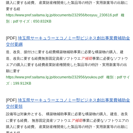
購入に要する経費。 産業財産権開発した製品等の特許・実用新案等の出願に
要する経
https://www.pref.saitama.lg.jp/documents/232956/bosyuu_230616.pdf
種
別：pdf
サイズ：650.832KB
[PDF]
埼玉県サーキュラーエコノミー型ビジネス創出事業費補助金
交付要綱
造、改良、据付けに要する経費構築物補助事業に必要な構築物の購入、建
造、改良に要する経費無形固定資産ソフトウエ
ア補助
事業に必要なソフトウ
エアの購入に要する経費産業財産権開発した製品等の特許・実用新案等の出
願に要す
https://www.pref.saitama.lg.jp/documents/232956/youkou.pdf
種別：pdf
サイ
ズ：199.912KB
[PDF]
埼玉県サーキュラーエコノミー型ビジネス創出事業費補助金
交付要領
設備等は対象外とする。 構築物補助事業に必要な構築物の購入、建造、改良
に要する経費。 無形固定資産ソフトウエ
ア補助
事業に必要なソフトウエアの
購入に要する経費。 産業財産権開発した製品等の特許・実用新案等の出願に