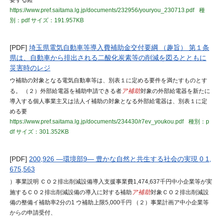
要する経
https://www.pref.saitama.lg.jp/documents/232956/youryou_230713.pdf
種
別：pdf
サイズ：191.957KB
[PDF]
埼玉県電気自動車等導入費補助金交付要綱 （趣旨） 第１条
県は、自動車から排出される二酸化炭素等の削減を図るとともに
災害時のレジ
ウ補助の対象となる電気自動車等は、別表１に定める要件を満たすものとす
る。 （２）外部給電器を補助申請できる者
ア補助
対象の外部給電器を新たに
導入する個人事業主又は法人イ補助の対象となる外部給電器は、別表１に定
める要
https://www.pref.saitama.lg.jp/documents/234430/r7ev_youkou.pdf
種別：p
df
サイズ：301.352KB
[PDF]
200,926 ―環境部9― 豊かな自然と共生する社会の実現 0 1,
675,563
）事業説明 ＣＯ２排出削減設備導入支援事業費1,474,637千円中小企業等が実
施するＣＯ２排出削減設備の導入に対する補助
ア補助
対象ＣＯ２排出削減設
備の整備イ補助率2分の1 ウ補助上限5,000千円 （２）事業計画ア中小企業等
からの申請受付、