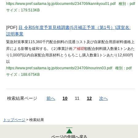
https://www.pref.saitama.lg.jp/documents/234709/kannkyou01.pdf
種別：pdf
サイズ：179.513KB
[PDF]
目 令和5年度予算見積調書(5月補正予算（第1号）)課室名:
説明事業
緊急対策事業115,360千円配合飼料の流通コスト及び自家配合用原材料価格上
昇による影響を緩和する。 (２)事業計画
ア補助
額配合飼料購入数量1トンあた
り1,000円以内自家配合用原材料とうもろこし購入数量1トンあたり12,600円
以
https://www.pref.saitama.lg.jp/documents/234709/nourinn03.pdf
種別：pdf
サイズ：188.675KB
検索結果ページ
前へ
10
11
12
次へ
トップページ
> 検索結果
ページの先頭へ戻る