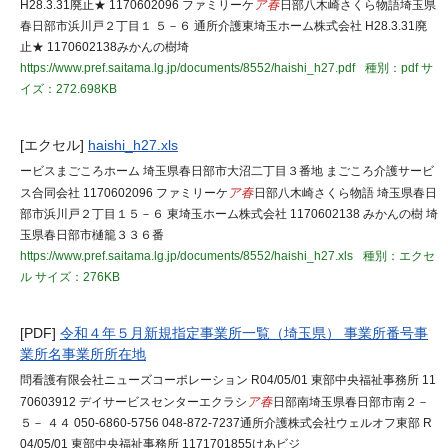
H28.3.31廃止★ 1170602096 ファミリーケ
ア春
日部八木崎さくら物語埼玉県
春日部市浜川戸２丁目１ ５－６ 通所介護東埼玉ホーム株式会社 H28.3.31廃
止★ 1170602138みかんの樹埼
https://www.pref.saitama.lg.jp/documents/8552/haishi_h27.pdf
種別：pdf
サ
イズ：272.698KB
[エクセル]
haishi_h27.xls
ービスまごころホーム 埼玉県春日部市大沼二丁目３番地 まごころ介護サービ
ス合同会社 1170602096 ファミリーケ
ア春
日部八木崎さくら物語 埼玉県春日
部市浜川戸２丁目１５－６ 東埼玉ホーム株式会社 1170602138 みかんの樹 埼
玉県春日部市樋籠３３６番
https://www.pref.saitama.lg.jp/documents/8552/haishi_h27.xls
種別：エクセ
ル
サイズ：276KB
[PDF]
令和４年５月新規指定事業所一覧（埼玉県） 事業所番号事
業所名事業所所在地
問看護有限会社ニューズコーポレーション R04/05/01 東部中央福祉事務所 11
70603912 デイサービスセンターエクラシ
ア春
日部南埼玉県春日部市南２－
５－ ４４ 050-6860-5756 048-872-7237通所介護株式会社ウェルオフ東部 R
04/05/01 東部中央福祉事務所 1171701855けあビジ