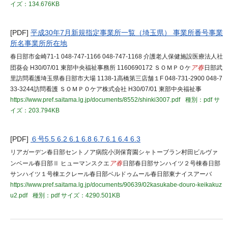
イズ：134.676KB
[PDF]
平成30年7月新規指定事業所一覧（埼玉県） 事業所番号事業
所名事業所所在地
春日部市金崎71-1 048-747-1166 048-747-1168 介護老人保健施設医療法人社
団葵会 H30/07/01 東部中央福祉事務所 1160690172 ＳＯＭＰＯケ
ア春
日部武
里訪問看護埼玉県春日部市大場 1138-1高橋第三店舗１F 048-731-2900 048-7
33-3244訪問看護 ＳＯＭＰＯケア株式会社 H30/07/01 東部中央福祉事
https://www.pref.saitama.lg.jp/documents/8552/shinki3007.pdf
種別：pdf
サ
イズ：203.794KB
[PDF]
６号5.5 6.2 6.1 6.8 6.7 6.1 6.4 6.3
リアガーデン春日部セントノア病院小渕保育園シャトーブラン村田ビルヴァ
ンベール春日部Ⅱ ヒューマンスクエ
ア春
日部春日部サンハイツ２号棟春日部
サンハイツ１号棟エクレール春日部ベルドゥムール春日部東ナイスアーバ
https://www.pref.saitama.lg.jp/documents/90639/02kasukabe-douro-keikakuz
u2.pdf
種別：pdf
サイズ：4290.501KB