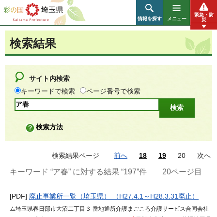
彩の国 埼玉県
緊急・防
情報を探す
メニュー
災
検索結果
サイト内検索
キーワードで検索
ページ番号で検索
検索方法
検索結果ページ
前へ
18
19
20
次へ
キーワード “ア春” に対する結果 “197”件
20ページ目
[PDF]
廃止事業所一覧（埼玉県） （H27.4.1～H28.3.31廃止）
ム埼玉県春日部市大沼二丁目３ 番地通所介護まごころ介護サービス合同会社