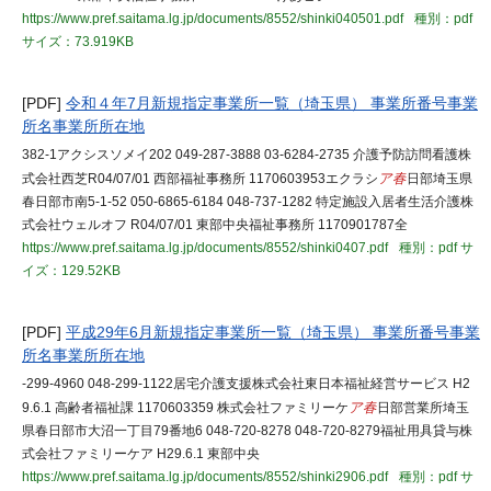
https://www.pref.saitama.lg.jp/documents/8552/shinki040501.pdf
種別：pdf
サイズ：73.919KB
[PDF]
令和４年7月新規指定事業所一覧（埼玉県） 事業所番号事業
所名事業所所在地
382-1アクシスソメイ202 049-287-3888 03-6284-2735 介護予防訪問看護株
式会社西芝R04/07/01 西部福祉事務所 1170603953エクラシ
ア春
日部埼玉県
春日部市南5-1-52 050-6865-6184 048-737-1282 特定施設入居者生活介護株
式会社ウェルオフ R04/07/01 東部中央福祉事務所 1170901787全
https://www.pref.saitama.lg.jp/documents/8552/shinki0407.pdf
種別：pdf
サ
イズ：129.52KB
[PDF]
平成29年6月新規指定事業所一覧（埼玉県） 事業所番号事業
所名事業所所在地
-299-4960 048-299-1122居宅介護支援株式会社東日本福祉経営サービス H2
9.6.1 高齢者福祉課 1170603359 株式会社ファミリーケ
ア春
日部営業所埼玉
県春日部市大沼一丁目79番地6 048-720-8278 048-720-8279福祉用具貸与株
式会社ファミリーケア H29.6.1 東部中央
https://www.pref.saitama.lg.jp/documents/8552/shinki2906.pdf
種別：pdf
サ