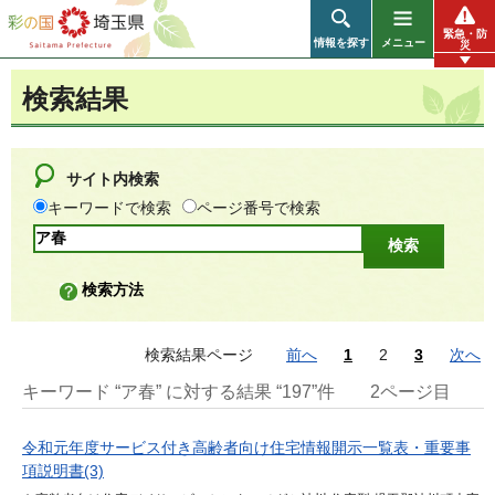
彩の国 埼玉県
緊急・防
情報を探す
メニュー
災
検索結果
サイト内検索
キーワードで検索
ページ番号で検索
検索方法
検索結果ページ
前へ
1
2
3
次へ
キーワード “ア春” に対する結果 “197”件
2ページ目
令和元年度サービス付き高齢者向け住宅情報開示一覧表・重要事
項説明書(3)