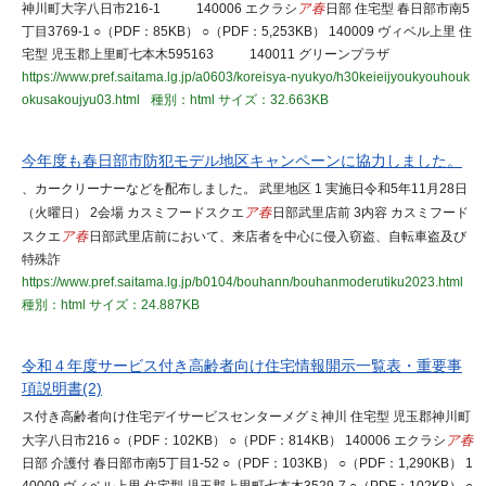
神川町大字八日市216-1 140006 エクラシ
ア春
日部 住宅型 春日部市南5
丁目3769-1 ○（PDF：85KB） ○（PDF：5,253KB） 140009 ヴィベル上里 住
宅型 児玉郡上里町七本木595163 140011 グリーンプラザ
https://www.pref.saitama.lg.jp/a0603/koreisya-nyukyo/h30keieijyoukyouhouk
okusakoujyu03.html
種別：html
サイズ：32.663KB
今年度も春日部市防犯モデル地区キャンペーンに協力しました。
、カークリーナーなどを配布しました。 武里地区 1 実施日令和5年11月28日
（火曜日） 2会場 カスミフードスクエ
ア春
日部武里店前 3内容 カスミフード
スクエ
ア春
日部武里店前において、来店者を中心に侵入窃盗、自転車盗及び
特殊詐
https://www.pref.saitama.lg.jp/b0104/bouhann/bouhanmoderutiku2023.html
種別：html
サイズ：24.887KB
令和４年度サービス付き高齢者向け住宅情報開示一覧表・重要事
項説明書(2)
ス付き高齢者向け住宅デイサービスセンターメグミ神川 住宅型 児玉郡神川町
大字八日市216 ○（PDF：102KB） ○（PDF：814KB） 140006 エクラシ
ア春
日部 介護付 春日部市南5丁目1-52 ○（PDF：103KB） ○（PDF：1,290KB） 1