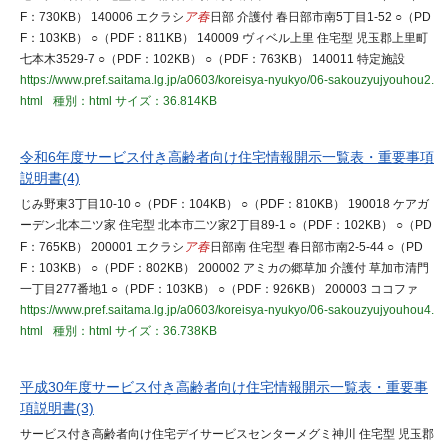
F：730KB） 140006 エクラシ
ア春
日部 介護付 春日部市南5丁目1-52 ○（PD
F：103KB） ○（PDF：811KB） 140009 ヴィベル上里 住宅型 児玉郡上里町
七本木3529-7 ○（PDF：102KB） ○（PDF：763KB） 140011 特定施設
https://www.pref.saitama.lg.jp/a0603/koreisya-nyukyo/06-sakouzyujyouhou2.
html
種別：html
サイズ：36.814KB
令和6年度サービス付き高齢者向け住宅情報開示一覧表・重要事項
説明書(4)
じみ野東3丁目10-10 ○（PDF：104KB） ○（PDF：810KB） 190018 ケアガ
ーデン北本二ツ家 住宅型 北本市二ツ家2丁目89-1 ○（PDF：102KB） ○（PD
F：765KB） 200001 エクラシ
ア春
日部南 住宅型 春日部市南2-5-44 ○（PD
F：103KB） ○（PDF：802KB） 200002 アミカの郷草加 介護付 草加市清門
一丁目277番地1 ○（PDF：103KB） ○（PDF：926KB） 200003 ココファ
https://www.pref.saitama.lg.jp/a0603/koreisya-nyukyo/06-sakouzyujyouhou4.
html
種別：html
サイズ：36.738KB
平成30年度サービス付き高齢者向け住宅情報開示一覧表・重要事
項説明書(3)
サービス付き高齢者向け住宅デイサービスセンターメグミ神川 住宅型 児玉郡