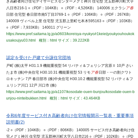
き高齢者向け住宅デイサービスセンターメグミ神川 住宅型 児玉郡神川町大字
八日市216-1 ○（PDF：104KB） ○（PDF：4,526KB） 140006 エクラシ
ア春
日部 住宅型 春日部市南5丁目3769-1 ○（PDF：106KB） ○（PDF：267KB）
140009 ヴィベル上里 住宅型 児玉郡上里町七本木595163 ○（PDF：103KB）
○（PDF：7,933KB） 140011 グリーン
https://www.pref.saitama.lg.jp/a0603/koreisya-nyukyo/r1keieijyoukyouhoukok
usakoujyu03.html
種別：html
サイズ：39.222KB
認定を受けた戸建て分譲住宅団地
戸町 (株)太平 H31.1.9 機能重視型 54 リバティ＆フェリシア宮原Ⅱ 10戸 さい
たま市 (株)中央住宅 H30.10.31 機能重視型 53 リモ
ア春
日部・一の割クワト
ロキッチン 7戸 春日部市 (株)中央住宅 H30.10.2 機能重視型 52 リバティ＆フ
ェリシア川口 12戸 川口市 (株)
https://www.pref.saitama.lg.jp/a1107/kosodate-ouen-bunjou/kosodate-ouen-b
unjou-ninteibukken.html
種別：html
サイズ：43.464KB
令和6年度サービス付き高齢者向け住宅情報開示一覧表・重要事項
説明書(2)
-2 ○（PDF：104KB） ○（PDF：806KB） 140005 サービス付き高齢者向け住
宅メグミ神川 住宅型 児玉郡神川町大字八日市216 ○（PDF：102KB） ○（PD