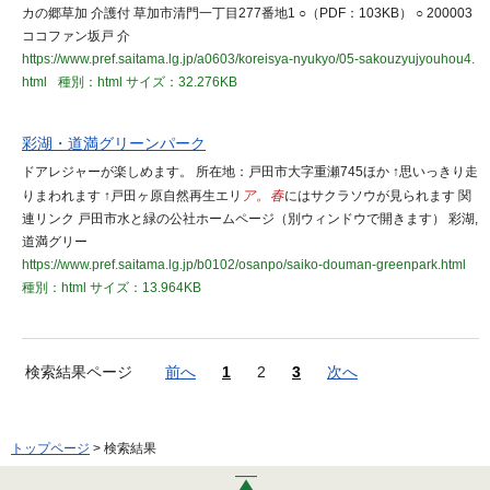
カの郷草加 介護付 草加市清門一丁目277番地1 ○（PDF：103KB） ○ 200003
ココファン坂戸 介
https://www.pref.saitama.lg.jp/a0603/koreisya-nyukyo/05-sakouzyujyouhou4.
html
種別：html
サイズ：32.276KB
彩湖・道満グリーンパーク
ドアレジャーが楽しめます。 所在地：戸田市大字重瀬745ほか ↑思いっきり走
りまわれます ↑戸田ヶ原自然再生エリ
ア。春
にはサクラソウが見られます 関
連リンク 戸田市水と緑の公社ホームページ（別ウィンドウで開きます） 彩湖,
道満グリー
https://www.pref.saitama.lg.jp/b0102/osanpo/saiko-douman-greenpark.html
種別：html
サイズ：13.964KB
検索結果ページ
前へ
1
2
3
次へ
トップページ
> 検索結果