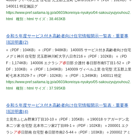
40009 ヴィベル上里 住宅型 児玉郡上里町七本木3529-7 ○（PDF：102KB） ○
140011 特定施設グ
https://www.pref.saitama.lg.jp/a0603/koreisya-nyukyo/04-sakouzyujyouhou2.
html
種別：html
サイズ：38.463KB
令和５年度サービス付き高齢者向け住宅情報開示一覧表・重要事
項説明書(2)
○（PDF：104KB） ○（PDF：948KB） 140005 サービス付き高齢者向け住宅
メグミ神川 住宅型 児玉郡神川町大字八日市216 ○（PDF：102KB） ○（PD
F：1,174KB） 140006 エクラシ
ア春
日部 介護付 春日部市南5丁目1-52 ○（P
DF：103KB） ○（PDF：1,049KB） 140009 ヴィベル上里 住宅型 児玉郡上里
町七本木3529-7 ○（PDF：102KB） ○（PDF：1,349KB） 140011 特定
https://www.pref.saitama.lg.jp/a0603/koreisya-nyukyo/05-sakouzyujyouhou2.
html
種別：html
サイズ：37.595KB
令和５年度サービス付き高齢者向け住宅情報開示一覧表・重要事
項説明書(4)
士見市ふじみ野東3丁目10-10 ○（PDF：105KB） ○ 190018 ケアガーデン北
本二ツ家 住宅型 北本市二ツ家2丁目89-1 ○（PDF：102KB） ○ 200001 エク
ラシ
ア春
日部南 住宅型 春日部市南2-5-44 ○（PDF：103KB） ○ 200002 アミ