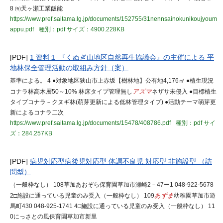
8 ㈲天ヶ瀬工業飯能
https://www.pref.saitama.lg.jp/documents/152755/31nennsainokunikoujyoum
appu.pdf
種別：pdf
サイズ：4900.228KB
[PDF]
1 資料１ 『くぬぎ山地区自然再生協議会』の主催による 平
地林保全管理活動の取組み方針（案）
基準による。 4 ●対象地区狭山市上赤坂【樹林地】公有地4,176㎡ ●植生現況
コナラ林高木層50～10% 林床タイプ管理無し
アズマ
ネザサ未侵入 ●目標植生
タイプコナラ－クヌギ林(萌芽更新による低林管理タイプ) ●活動テーマ萌芽更
新によるコナラ二次
https://www.pref.saitama.lg.jp/documents/15478/408786.pdf
種別：pdf
サイ
ズ：284.257KB
[PDF]
病児対応型病後児対応型 体調不良児 対応型 非施設型 （訪
問型）
（一般枠なし） 108草加あおぞら保育園草加市瀬崎2－47ー1 048-922-5678
2□施設に通っている児童のみ受入（一般枠なし） 109
あずま
幼稚園草加市遊
馬町430 048-925-1741 4□施設に通っている児童のみ受入（一般枠なし） 11
0にっさとの風保育園草加市新里