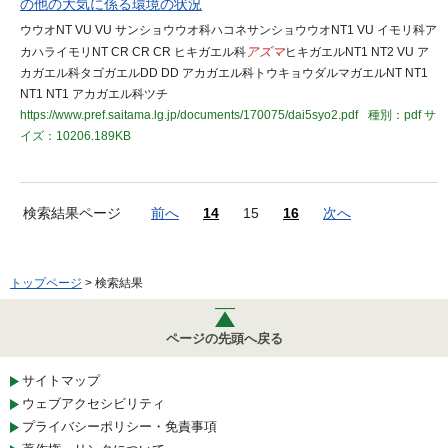
の他の大気に係る環境の状況
ウウオNT VU VU サンショウウオ科ハコネサンショウウオNT1 VU イモリ科ア
カハライモリNT CR CR CR ヒキガエル科
アズマ
ヒキガエルNT1 NT2 VU ア
カガエル科タゴガエルDD DD アカガエル科トウキョウダルマガエルNT NT1
NT1 NT1 アカガエル科ツチ
https://www.pref.saitama.lg.jp/documents/170075/dai5syo2.pdf
種別：pdf
サ
イズ：10206.189KB
検索結果ページ
前へ
14
15
16
次へ
トップページ
> 検索結果
ページの先頭へ戻る
サイトマップ
ウェブアクセシビリティ
プライバシーポリシー・免責事項