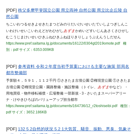
[PDF]
秩父多摩甲斐国立公園 県立両神 自然公園 県立比企丘陵 自
然公園
ちこいわつるせきよせきたまつどみのりだいけいせいたていしよつぎしんこ
いわけいせいこいわえどがわひがし
あずま
かめいどすいじんあさくさひがし
むこうじまけいせいひきふねひきふねほりきりしょうぶえんうしだせん
https://www.pref.saitama.lg.jp/documents/16122/0304gt2019omote.pdf
種
別：pdf
サイズ：6353.009KB
[PDF]
参考資料 令和２年度当初予算案における主要な施策 部局名
都市整備部
予算額４，５９１，１１２千円 ①さきたま古墳公園 ②権現堂公園 ①さきたま
古墳公園 ②権現堂公園・園路整備・施設整備 （トイレ、
あずま
やなど） ・
用地買収・物件移転補償・広場整備 一部新規 - 3 - さいたまスーパーアリー
ナ・けやきひろばのバリューアップ担当都市
https://www.pref.saitama.lg.jp/documents/164736/12_r2toshiseibi.pdf
種別：
pdf
サイズ：3652.186KB
[PDF]
132 5.2自然的状況 5.2.1大気質、騒音、振動、悪臭、気象そ