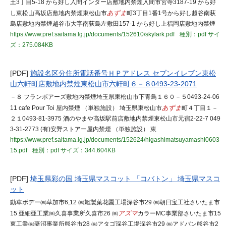
土3丁目5-18 から好し入間インター店敷地内禁煙入間市宮寺3187-19 から好
し東松山高坂店敷地内禁煙東松山市
あずま
町3丁目1番1号から好し越谷南荻
島店敷地内禁煙越谷市大字南荻島左敷田157-1 から好し上福岡店敷地内禁煙
https://www.pref.saitama.lg.jp/documents/152610/skylark.pdf
種別：pdf
サイ
ズ：275.084KB
[PDF]
施設名区分住所電話番号ＨＰアドレス セブンイレブン東松
山六軒町店敷地内禁煙東松山市六軒町６－８0493-23-2071
－８ フランボアーズ敷地内禁煙埼玉県東松山市下青鳥１６０－５0493-24-06
11 cafe Pour Toi 屋内禁煙 （単独施設） 埼玉県東松山市
あずま
町４丁目１－
２１0493-81-3975 酒のやまや高坂駅前店敷地内禁煙東松山市元宿2-22-7 049
3-31-2773 (有)安野ストアー屋内禁煙 （単独施設） 東
https://www.pref.saitama.lg.jp/documents/152624/higashimatsuyamashi0603
15.pdf
種別：pdf
サイズ：344.604KB
[PDF]
埼玉県彩の国 埼玉県マスコット 「コバトン」 埼玉県マスコ
ット
動車ボデー㈱草加市6,12 ㈱旭製菓花園工場深谷市29 ㈱朝日宝工社さいたま市
15 亜細亜工業㈱久喜事業所久喜市26 ㈱
アズマ
カラーMC事業部さいたま市15
東工業㈱妻沼事業所熊谷市28 ㈱アタゴ深谷工場深谷市29 ㈱アドバン熊谷市2