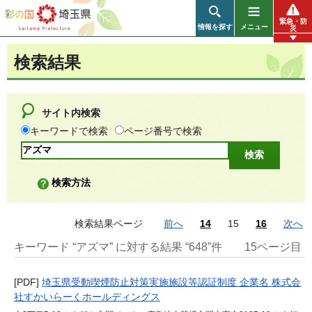
彩の国 埼玉県
緊急・防
情報を探す
メニュー
災
検索結果
サイト内検索
キーワードで検索
ページ番号で検索
検索方法
検索結果ページ
前へ
14
15
16
次へ
キーワード “アズマ” に対する結果 “648”件
15ページ目
[PDF]
埼玉県受動喫煙防止対策実施施設等認証制度 企業名 株式会
社すかいらーくホールディングス