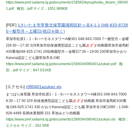
https://www.pref.saitama.lg.jp/documents/158565/byoujihoiku_itirann_08040
1.pdf
種別：pdf
サイズ：1051.989KB
[PDF]
1さいたま市常盤北保育園浦和区針ヶ谷4-1-1 048-833-8728
5一般型月～土曜日(祝日を除く)
草加市松原1－1－6ハーモネスタワーA棟301 048-943-7000 7一般型月～金曜
日8:30～17:30 329草加市幼保連携型認定こども園
あずま
幼稚園草加市遊馬町
430番地048-925-1741 20幼稚園型月～金曜日7:30～19:00 330草加市かおり
Karuna認定こども園草加市氷川町
https://www.pref.saitama.lg.jp/documents/158934/r080401azukari.pdf
種
別：pdf
サイズ：847.031KB
[エクセル]
r080401azukari.xls
まつばら保育園 草加市松原1－1－6ハーモネスタワーA棟301 048-943-7000
8:30～17:30 329 幼保連携型認定こども園
あずま
幼稚園 草加市遊馬町430番
地 048-925-1741 330 かおりKaruna認定こども園 草加市氷川町1080－1 048-
928-4489 長期休業期間 331 草加みどり幼稚園
https://www.pref.saitama.lg.jp/documents/158934/r080401azukari.xls
種別：
エクセル
サイズ：262.5KB