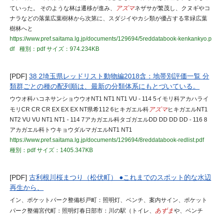
ていった。 そのような林は遷移が進み、
アズマ
ネザサが繁茂し、クヌギやコ
ナラなどの落葉広葉樹林から次第に、スダジイやカシ類が優占する常緑広葉
樹林へと
https://www.pref.saitama.lg.jp/documents/129694/5reddatabook-kenkankyo.p
df
種別：pdf
サイズ：974.234KB
[PDF]
38 2埼玉県レッドリスト動物編2018含：地帯別評価一覧 分
類群ごとの種の配列順は、最新の分類体系にもとづいている。
ウウオ科ハコネサンショウウオNT1 NT1 NT1 VU - 114 5イモリ科アカハライ
モリCR CR CR EX EX EX NT県希112 6ヒキガエル科
アズマ
ヒキガエルNT1
NT2 VU VU NT1 NT1 - 114 7アカガエル科タゴガエルDD DD DD DD - 116 8
アカガエル科トウキョウダルマガエルNT1 NT1
https://www.pref.saitama.lg.jp/documents/129694/8reddatabook-redlist.pdf
種別：pdf
サイズ：1405.347KB
[PDF]
古利根川桜まつり（松伏町） ●これまでのスポット的な水辺
再生から、
イン、ポケットパーク整備杉戸町：照明灯、ベンチ、案内サイン、ポケット
パーク整備宮代町：照明灯春日部市：川の駅（トイレ、
あずま
や、ベンチ