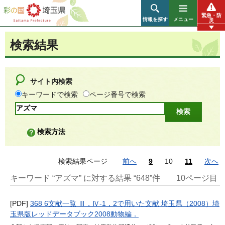
彩の国 埼玉県
緊急・防
情報を探す
メニュー
災
検索結果
サイト内検索
キーワードで検索
ページ番号で検索
検索方法
検索結果ページ
前へ
9
10
11
次へ
キーワード “アズマ” に対する結果 “648”件
10ページ目
[PDF]
368 6文献一覧 Ⅲ，Ⅳ-1，2で用いた文献 埼玉県（2008）埼
玉県版レッドデータブック2008動物編．