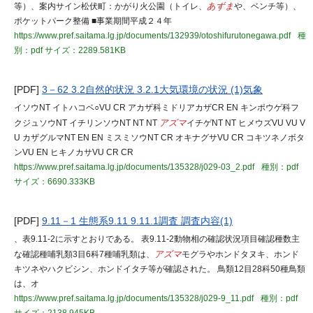
等）、案内サイン松伏町：かがり火公園（トイレ、
あずま
や、ベンチ等）、
ポケットパーク整備 ■事業期間平成２４年
https://www.pref.saitama.lg.jp/documents/132939/otoshifurutonegawa.pdf
種
別：pdf
サイズ：2289.581KB
[PDF]
3－62 3.2自然的状況 3.2.1大気環境の状況 (1)気象
イソウNT イトハコベ○VU CR アカザ科ミドリアカザCR EN キンポウゲ科フ
クジュソウNT イチリンソウNT NT NT
アズマ
イチゲNT NT ヒメウズVU VU V
U カザグルマNT EN EN ミスミソウNT CR オキナグサVU CR コキツネノボタ
ンVU EN ヒキノカサVU CR CR
https://www.pref.saitama.lg.jp/documents/135328/j029-03_2.pdf
種別：pdf
サイズ：6690.333KB
[PDF]
9.11－1 生態系9.11 9.11.1調査 調査内容(1)
、表9.11-2に示すとおりである。 表9.11-2動物相の確認状況項目確認種数主
な確認種哺乳類3目6科7種哺乳類は、
アズマ
モグラやホンドタヌキ、ホンド
キツネやハクビシン、ホンドイタチ等が確認された。 鳥類12目28科50種鳥類
は、オ
https://www.pref.saitama.lg.jp/documents/135328/j029-9_11.pdf
種別：pdf