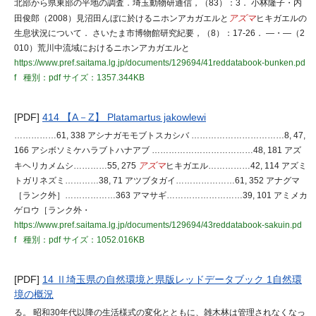
北部から県東部の平地の調査．埼玉動物研通信，（83）：3． 小林隆子・内
田俊郎（2008）見沼田んぼに於けるニホンアカガエルと
アズマ
ヒキガエルの
生息状況について． さいたま市博物館研究紀要，（8）：17-26． ―・―（2
010）荒川中流域におけるニホンアカガエルと
https://www.pref.saitama.lg.jp/documents/129694/41reddatabook-bunken.pd
f
種別：pdf
サイズ：1357.344KB
[PDF]
414 【A－Z】 Platamartus jakowlewi
……………61, 338 アシナガモモブトスカシバ ……………………………8, 47,
166 アシボソミケハラブトハナアブ ………………………………48, 181 アズ
キヘリカメムシ…………55, 275
アズマ
ヒキガエル……………42, 114 アズミ
トガリネズミ…………38, 71 アツブタガイ…………………61, 352 アナグマ
［ランク外］………………363 アマサギ………………………39, 101 アミメカ
ゲロウ［ランク外・
https://www.pref.saitama.lg.jp/documents/129694/43reddatabook-sakuin.pd
f
種別：pdf
サイズ：1052.016KB
[PDF]
14 Ⅱ埼玉県の自然環境と県版レッドデータブック 1自然環
境の概況
る。 昭和30年代以降の生活様式の変化とともに、雑木林は管理されなくなっ