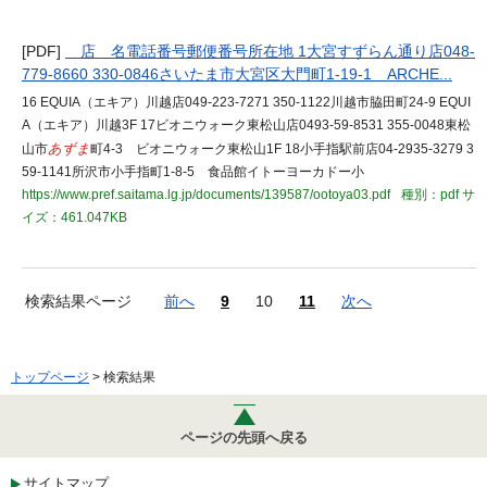
[PDF]
店 名電話番号郵便番号所在地 1大宮すずらん通り店048-
779-8660 330-0846さいたま市大宮区大門町1-19-1 ARCHE...
16 EQUIA（エキア）川越店049-223-7271 350-1122川越市脇田町24-9 EQUI
A（エキア）川越3F 17ビオニウォーク東松山店0493-59-8531 355-0048東松
山市
あずま
町4-3 ビオニウォーク東松山1F 18小手指駅前店04-2935-3279 3
59-1141所沢市小手指町1-8-5 食品館イトーヨーカドー小
https://www.pref.saitama.lg.jp/documents/139587/ootoya03.pdf
種別：pdf
サ
イズ：461.047KB
検索結果ページ
前へ
9
10
11
次へ
トップページ
> 検索結果
ページの先頭へ戻る
サイトマップ