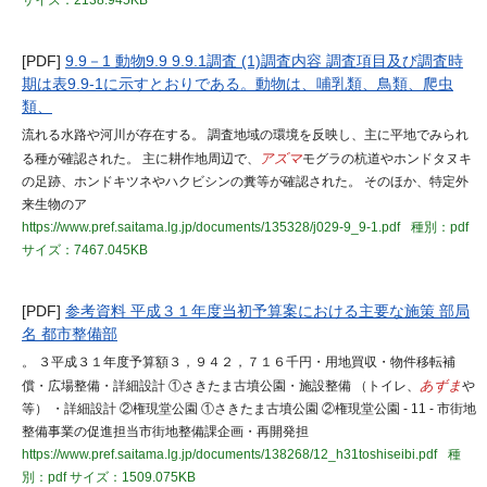
サイズ：2138.945KB
[PDF]
9.9－1 動物9.9 9.9.1調査 (1)調査内容 調査項目及び調査時
期は表9.9-1に示すとおりである。動物は、哺乳類、鳥類、爬虫
類、
流れる水路や河川が存在する。 調査地域の環境を反映し、主に平地でみられ
る種が確認された。 主に耕作地周辺で、
アズマ
モグラの杭道やホンドタヌキ
の足跡、ホンドキツネやハクビシンの糞等が確認された。 そのほか、特定外
来生物のア
https://www.pref.saitama.lg.jp/documents/135328/j029-9_9-1.pdf
種別：pdf
サイズ：7467.045KB
[PDF]
参考資料 平成３１年度当初予算案における主要な施策 部局
名 都市整備部
。 ３平成３１年度予算額３，９４２，７１６千円・用地買収・物件移転補
償・広場整備・詳細設計 ①さきたま古墳公園・施設整備 （トイレ、
あずま
や
等） ・詳細設計 ②権現堂公園 ①さきたま古墳公園 ②権現堂公園 - 11 - 市街地
整備事業の促進担当市街地整備課企画・再開発担
https://www.pref.saitama.lg.jp/documents/138268/12_h31toshiseibi.pdf
種
別：pdf
サイズ：1509.075KB