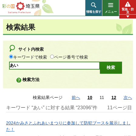
彩の国 埼玉県
緊急・防
情報を探す
メニュー
災
検索結果
サイト内検索
キーワードで検索
ページ番号で検索
検索方法
検索結果ページ
前へ
10
11
12
次へ
キーワード “あい” に対する結果 “23096”件
11ページ目
2024かみさとふれあいまつりに参加して防犯ブースを展示しまし
た！