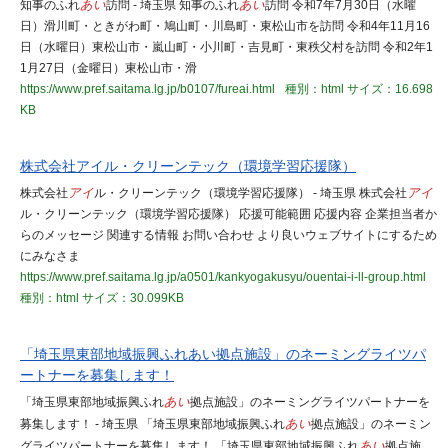
知事のふれ
あい
訪問 - 埼玉県 知事のふれ
あい
訪問 令和7年7月30日（水曜
日）滑川町・ときがわ町・鳩山町・川島町・東松山市を訪問 令和4年11月16
日（水曜日）東松山市・嵐山町・小川町・吉見町・東秩父村を訪問 令和2年1
1月27日（金曜日）東松山市・滑
https://www.pref.saitama.lg.jp/b0107/fureai.html
種別：html
サイズ：16.698
KB
株式会社アイル・クリーンテック（環境学習応援隊）
株式会社
アイ
ル・クリーンテック（環境学習応援隊） - 埼玉県 株式会社
アイ
ル・クリーンテック（環境学習応援隊） 応援可能範囲 応援内容 企業担当者か
らのメッセージ 関連する情報 お問い合わせ より良いウェブサイトにするため
にみなさま
https://www.pref.saitama.lg.jp/a0501/kankyogakusyu/ouentai-i-ll-group.html
種別：html
サイズ：30.099KB
「埼玉県東部地域振興ふれあい拠点施設」のネーミングライツパ
ートナーを募集します！
「埼玉県東部地域振興ふれ
あい
拠点施設」のネーミングライツパートナーを
募集します！ - 埼玉県 「埼玉県東部地域振興ふれ
あい
拠点施設」のネーミン
グライツパートナーを募集します！ 「埼玉県東部地域振興ふれ
あい
拠点施