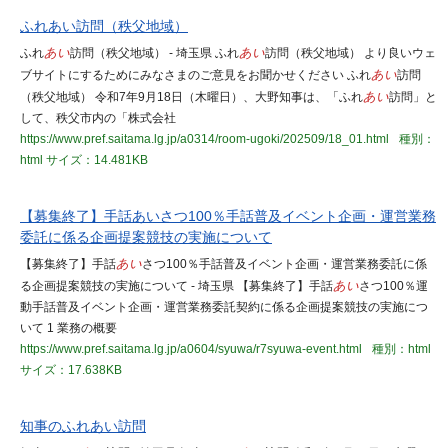
ふれあい訪問（秩父地域）
ふれ
あい
訪問（秩父地域） - 埼玉県 ふれ
あい
訪問（秩父地域） より良いウェ
ブサイトにするためにみなさまのご意見をお聞かせください ふれ
あい
訪問
（秩父地域） 令和7年9月18日（木曜日）、大野知事は、「ふれ
あい
訪問」と
して、秩父市内の「株式会社
https://www.pref.saitama.lg.jp/a0314/room-ugoki/202509/18_01.html
種別：
html
サイズ：14.481KB
【募集終了】手話あいさつ100％手話普及イベント企画・運営業務
委託に係る企画提案競技の実施について
【募集終了】手話
あい
さつ100％手話普及イベント企画・運営業務委託に係
る企画提案競技の実施について - 埼玉県 【募集終了】手話
あい
さつ100％運
動手話普及イベント企画・運営業務委託契約に係る企画提案競技の実施につ
いて 1 業務の概要
https://www.pref.saitama.lg.jp/a0604/syuwa/r7syuwa-event.html
種別：html
サイズ：17.638KB
知事のふれあい訪問