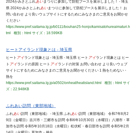
2024かみさとふれ
あい
まつりに参加して防犯ブースを展示しました！ - 埼玉
県 2024かみさとふれ
あい
まつりに参加して防犯ブースを展示しました！ お
問い合わせ より良いウェブサイトにするためにみなさまのご意見をお聞かせ
ください
https://www.pref.saitama.lg.jp/b0111/bouhan25-honjo/kamisatohureaimaturi.h
tml
種別：html
サイズ：18.599KB
ヒートアイランド現象とは - 埼玉県
ヒート
アイ
ランド現象とは - 埼玉県 - 埼玉県 ヒート
アイ
ランド現象とは ヒー
ト
アイ
ランドの原因 ヒート
アイ
ランドの対策 お問い合わせ より良いウェブ
サイトにするためにみなさまのご意見をお聞かせください 1 熱をためない・
熱を
https://www.pref.saitama.lg.jp/a0502/onheat/heatisland.html
種別：html
サイ
ズ：22.948KB
ふれあい訪問（東部地域）
ふれ
あい
訪問（東部地域） - 埼玉県 ふれ
あい
訪問（東部地域） 令和7年8月2
9日（金曜日）吉川市・三郷市を訪問 令和6年10月30日（水曜日）八潮市・草
加市を訪問 令和5年10月18日（水曜日）松伏町・春日部市を訪問 令和5年2月
14日（火曜日）草加市・越谷