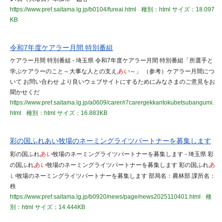
https://www.pref.saitama.lg.jp/b0104/fureai.html
種別：html
サイズ：18.097
KB
令和7年度ケアラー月間 特別番組
ケアラー月間 特別番組 - 埼玉県 令和7年度ケアラー月間 特別番組「所選手と
学ぶケアラーのこと～大事な人との支え
あい
～」 （参考）ケアラー月間につ
いて お問い合わせ より良いウェブサイトにするためにみなさまのご意見をお
聞かせくだ
https://www.pref.saitama.lg.jp/a0609/carer/r7carergekkantokubetsubangumi.
html
種別：html
サイズ：16.883KB
彩の国ふれあい牧場のネーミングライツパートナーを募集します
彩の国ふれ
あい
牧場のネーミングライツパートナーを募集します - 埼玉県 彩
の国ふれ
あい
牧場のネーミングライツパートナーを募集します 彩の国ふれ
あ
い
牧場のネーミングライツパートナーを募集します 部局名：農林部 課所名：
秩
https://www.pref.saitama.lg.jp/b0920/news/page/news2025110401.html
種
別：html
サイズ：14.444KB