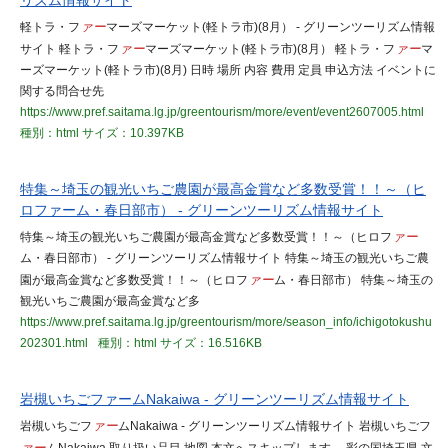
リズム情報サイト
軽トラ・フ
ァー
マーズマーケット(軽トラ市)(8月） - グリーンツーリズム情報
サイト 軽トラ・フ
ァー
マーズマーケット(軽トラ市)(8月） 軽トラ・フ
ァー
マ
ーズマーケット(軽トラ市)(8月) 日時 場所 内容 費用 定員 申込方法 イベントに
関する問合せ先
https://www.pref.saitama.lg.jp/greentourism/more/event/event2607005.html
種別：html
サイズ：10.397KB
特集～埼玉の観光いちご農園が最高金賞など多数受賞！！～（ヒ
ロファーム・春日部市） - グリーンツーリズム情報サイト
特集～埼玉の観光いちご農園が最高金賞など多数受賞！！～（ヒロフ
ァー
ム・春日部市） - グリーンツーリズム情報サイト 特集～埼玉の観光いちご農
園が最高金賞など多数受賞！！～（ヒロフ
ァー
ム・春日部市） 特集～埼玉の
観光いちご農園が最高金賞など多
https://www.pref.saitama.lg.jp/greentourism/more/season_info/ichigotokushu
202301.html
種別：html
サイズ：16.516KB
岩槻いちごファームNakaiwa - グリーンツーリズム情報サイト
岩槻いちごフ
ァー
ムNakaiwa - グリーンツーリズム情報サイト 岩槻いちごフ