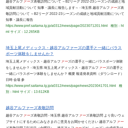
越谷アルフ
ァー
ズ表敬訪問について ～B2リーグ 2022-23シーズンの成績と地
域貢献活動について 知事・議長に報告します～ - 埼玉県 越谷アルフ
ァー
ズ表
敬訪問について ～B2リーグ 2022-23シーズンの成績と地域貢献活動について
知事・議長に報告
https://www.pref.saitama.lg.jp/a0312/news/page/2023071201.html
種別：ht
ml
サイズ：12.265KB
埼玉上尾メディックス・越谷アルファーズの選手と一緒にパラス
ポーツ体験をしませんか？
埼玉上尾メディックス・越谷アルフ
ァー
ズの選手と一緒にパラスポーツ体験
をしませんか？ - 埼玉県 埼玉上尾メディックス・越谷アルフ
ァー
ズの選手と
一緒にパラスポーツ体験をしませんか？ 概要 報道発表資料（ダウンロード）
日時 会場 参
https://www.pref.saitama.lg.jp/a0312/news/page/news2023041701.html
種
別：html
サイズ：13.612KB
越谷アルファーズ表敬訪問
越谷アルフ
ァー
ズ表敬訪問 - 埼玉県 越谷アルフ
ァー
ズ表敬訪問 より良いウェ
ブサイトにするためにみなさまのご意見をお聞かせください 越谷アルフ
ァー