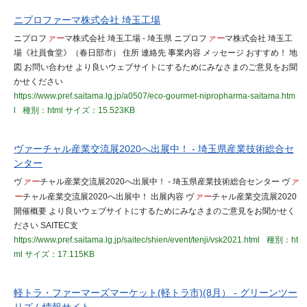
ニプロファーマ株式会社 埼玉工場
ニプロフ
ァー
マ株式会社 埼玉工場 - 埼玉県 ニプロフ
ァー
マ株式会社 埼玉工
場《社員食堂》（春日部市） 住所 連絡先 事業内容 メッセージ おすすめ！ 地
図 お問い合わせ より良いウェブサイトにするためにみなさまのご意見をお聞
かせください
https://www.pref.saitama.lg.jp/a0507/eco-gourmet-nipropharma-saitama.htm
l
種別：html
サイズ：15.523KB
ヴァーチャル産業交流展2020へ出展中！ - 埼玉県産業技術総合セ
ンター
ヴ
ァー
チャル産業交流展2020へ出展中！ - 埼玉県産業技術総合センター ヴ
ァ
ー
チャル産業交流展2020へ出展中！ 出展内容 ヴ
ァー
チャル産業交流展2020
開催概要 より良いウェブサイトにするためにみなさまのご意見をお聞かせく
ださい SAITEC支
https://www.pref.saitama.lg.jp/saitec/shien/event/tenji/vsk2021.html
種別：ht
ml
サイズ：17.115KB
軽トラ・ファーマーズマーケット(軽トラ市)(8月） - グリーンツー