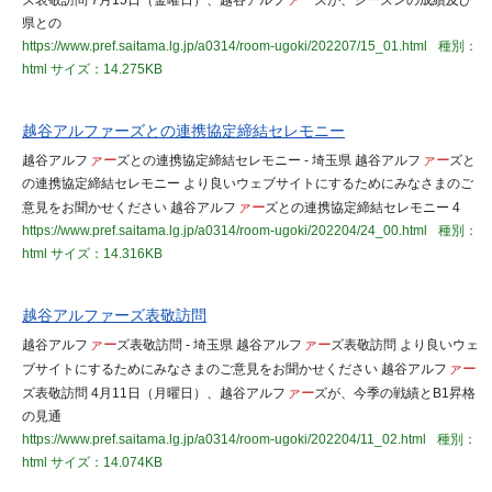
ズ表敬訪問 7月15日（金曜日）、越谷アルフ
ァー
ズが、シーズンの成績及び
県との
https://www.pref.saitama.lg.jp/a0314/room-ugoki/202207/15_01.html
種別：
html
サイズ：14.275KB
越谷アルファーズとの連携協定締結セレモニー
越谷アルフ
ァー
ズとの連携協定締結セレモニー - 埼玉県 越谷アルフ
ァー
ズと
の連携協定締結セレモニー より良いウェブサイトにするためにみなさまのご
意見をお聞かせください 越谷アルフ
ァー
ズとの連携協定締結セレモニー 4
https://www.pref.saitama.lg.jp/a0314/room-ugoki/202204/24_00.html
種別：
html
サイズ：14.316KB
越谷アルファーズ表敬訪問
越谷アルフ
ァー
ズ表敬訪問 - 埼玉県 越谷アルフ
ァー
ズ表敬訪問 より良いウェ
ブサイトにするためにみなさまのご意見をお聞かせください 越谷アルフ
ァー
ズ表敬訪問 4月11日（月曜日）、越谷アルフ
ァー
ズが、今季の戦績とB1昇格
の見通
https://www.pref.saitama.lg.jp/a0314/room-ugoki/202204/11_02.html
種別：
html
サイズ：14.074KB