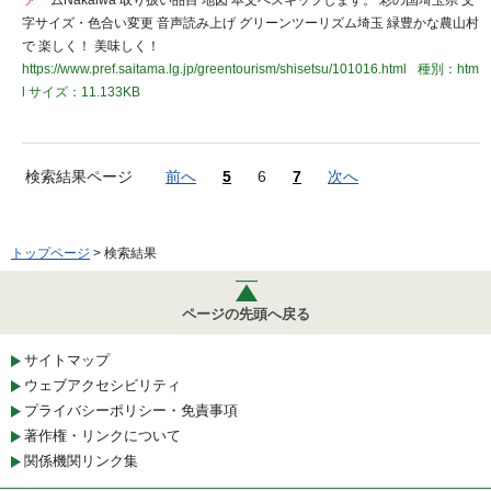
ァー
ムNakaiwa 取り扱い品目 地図 本文へスキップします。 彩の国埼玉県 文
字サイズ・色合い変更 音声読み上げ グリーンツーリズム埼玉 緑豊かな農山村
で 楽しく！ 美味しく！
https://www.pref.saitama.lg.jp/greentourism/shisetsu/101016.html
種別：htm
l
サイズ：11.133KB
検索結果ページ
前へ
5
6
7
次へ
トップページ
> 検索結果
ページの先頭へ戻る
サイトマップ
ウェブアクセシビリティ
プライバシーポリシー・免責事項
著作権・リンクについて
関係機関リンク集