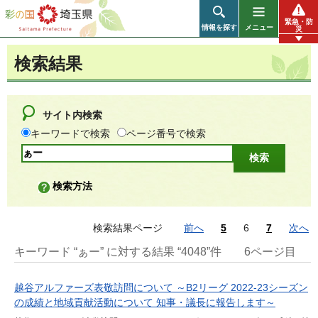
彩の国 埼玉県
緊急・防
情報を探す
メニュー
災
検索結果
サイト内検索
キーワードで検索
ページ番号で検索
検索方法
検索結果ページ
前へ
5
6
7
次へ
キーワード “ぁー” に対する結果 “4048”件
6ページ目
越谷アルファーズ表敬訪問について ～B2リーグ 2022-23シーズン
の成績と地域貢献活動について 知事・議長に報告します～