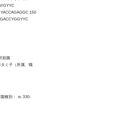
AYGYYC
 YACCAGAGGC 150
 GACCYGGYYC
駅前園
日： 佐藤タミ子（所属、職
種別： ℡ 330-