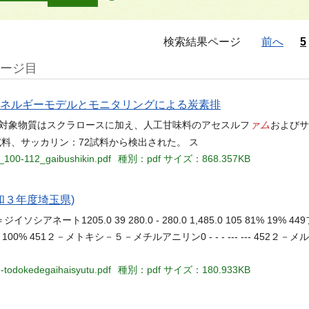
検索結果ページ
前へ
5
ページ目
建物エネルギーモデルとモニタリングによる炭素排
ァム
 測定対象物質はスクラロースに加え、人工甘味料のアセスルフ
およびサ
0試料、サッカリン：72試料から検出された。 ス
_100-112_gaibushikin.pdf
種別：pdf
サイズ：868.357KB
和３年度埼玉県)
アネート1205.0 39 280.0 - 280.0 1,485.0 105 81% 19% 
4.0 175 0% 100% 451２－メトキシ－５－メチルアニリン0 - - - --- --- 4
e-todokedegaihaisyutu.pdf
種別：pdf
サイズ：180.933KB