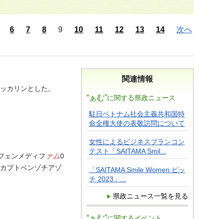
6
7
8
9
10
11
12
13
14
次へ
関連情報
ッカリンとした。
“ぁむ”
に関する県政ニュース
駐日ベトナム社会主義共和国特
命全権大使の表敬訪問について
女性によるビジネスプランコン
テスト「SAITAMA Smil...
ァム
449フェンメディフ
0
52２－メルカプトベンゾチアゾ
「SAITAMA Smile Women ピッ
チ 2023」...
県政ニュース一覧を見る
“ぁむ”
に関するイベント