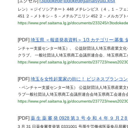
[エクセル]
r3todokede-todokedegaihaisyutu.xlsx
レン）＝ジイソシアネート 448 メチレンビス（４，１－フェニレン
451 ２－メトキシ－５－メチルアニリン 452 ２－メルカプトベン
https://www.pref.saitama.lg.jp/documents/233245/r3todokede
[PDF]
埼玉県 ＜報道発表資料＞ 1/3 カテゴリー:
ンチャー支援センター埼玉）、 公益財団法人埼玉県産業文化
クラブ、 一般社団法人埼玉県商工会議所連合会、埼玉県商工
https://www.pref.saitama.lg.jp/documents/237723/news2023
[PDF]
埼玉を女性起業家の街に！ ビジネスプランコン
・ベンチャー支援センター埼玉） 公益財団法人埼玉県産業
ラブ一般社団法人埼玉県商工会議所連合会埼玉県商工会連合
https://www.pref.saitama.lg.jp/documents/237723/news2023
[PDF]
薬 生 薬 審 発 0928 第３ 号 令 和 ４ 年 ９ 月 2 8
3 月 31 日薬食審査発第 0331001 号厚生労働省医薬食品局