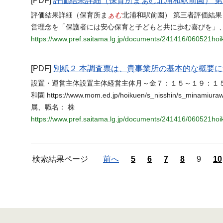
[PDF]
評価結果詳細（保育所まぁむ北浦和駅前園） 
ぁむ
評価結果詳細（保育所ま
北浦和駅前園） 第三者評価結果
営理念を「保護者には安心保育と子どもと共に歩む喜びを」
https://www.pref.saitama.lg.jp/documents/241416/060521h
[PDF]
別紙２ 本調査票は、貴事業所の基本的な概要
設置・運営主体設置主体経営主体月～金７：１５～１９：１
和園 https://www.mom.ed.jp/hoikuen/s_nisshin/
属、職名： 株
https://www.pref.saitama.lg.jp/documents/241416/060521
検索結果ページ
前へ
5
6
7
8
9
10