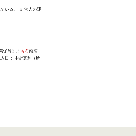
ている。 ｂ 法人の運
ぁむ
業保育所ま
南浦
調査票の記入日： 中野真利（所