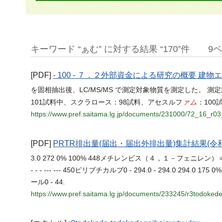
キーワード “ぁむ” に対する結果 “170”件
9
[PDF]
- 100 - ７．２外部資金による研究の概要 
を固相抽出後、LC/MS/MS で測定対象物質を測定した。
ァム
101試料中、スクラロース：98試料、アセスルフ
：10
https://www.pref.saitama.lg.jp/documents/231000/72_16_r03
[PDF]
PRTR排出量(届出・届出外排出量)集計結果(令
3.0 272 0% 100% 448メチレンビス（４，１－フェニレン）＝ジイソシ
- - - --- --- 450ピリブチカルブ0 - 294.0 - 294.0 29
ール0 - 44.
https://www.pref.saitama.lg.jp/documents/233245/r3todoked