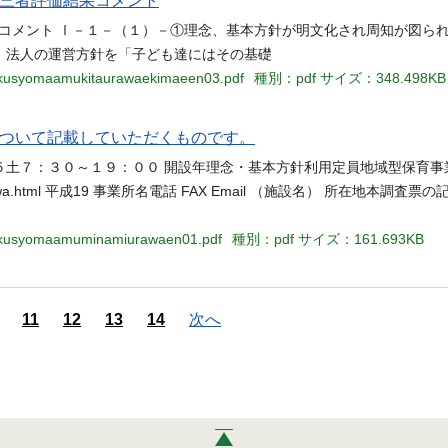
第三者評価結果コメント
コメント Ⅰ－１－（１）－①理念、基本方針が明文化され周知が図られ
、法人の運営方針を「子ども達にはその基礎
oikusyomaamukitaurawaekimaeen03.pdf
種別：pdf
サイズ：348.498KB
について記載していただくものです。
５土７：３０～１９：００ 開設年理念・基本方針利用定員地域型保育事
s_minamiurawa.html 平成19 事業所名電話 FAX Email （施設名） 所在地本
hoikusyomaamuminamiurawaen01.pdf
種別：pdf
サイズ：161.693KB
11
12
13
14
次へ