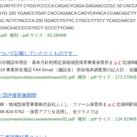
GYAYYCYY CYGGYCCCCA CAGACYCAGA GAGAACCCGC 50 CACC
G 100 YGAACCYGAY CACCAGAACA CAGYCAYACA CCAACAGCYY
C ACYCYACCCA 200 GGACCYGYYC CYGCCYYYCY YCAGCAACGY
CGACA ACCCCGYGCY GCCCYYCAAC
.pdf
種別：pdf
サイズ：93.284KB
について記載していただくものです。
ぁむ
9時00分開設年理念・基本方針利用定員地域型保育事業保育所ま
北浦和
kimae.html 平成19 事業所名電話 FAX Email （施設名） 所在地本調査票の記入
oikusyomaamukitaurawaekimaeen01.pdf
種別：pdf
サイズ：173.278KB
報 ③評価実施期間
ぁむ
名称：地域型保育事業株式会社ふくし・ファーム保育所ま
北浦和駅前園
048-824-5762 ・保育アプリを活用し、全クラスでは
oikusyomaamukitaurawaekimaeen02.pdf
種別：pdf
サイズ：124.819KB