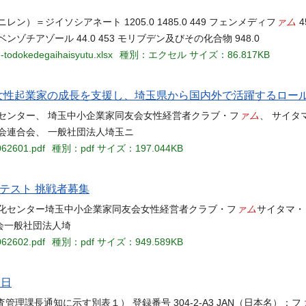
ァム
）＝ジイソシアネート 1205.0 1485.0 449 フェンメディフ
4
ゾチアゾール 44.0 453 モリブデン及びその化合物 948.0
-todokedegaihaisyutu.xlsx
種別：エクセル
サイズ：86.817KB
募集 女性起業家の成長を支援し、埼玉県から国内外で活躍するロ
ァム
センター、 埼玉中小企業家同友会女性経営者クラブ・フ
、 サイタ
会連合会、 一般社団法人埼玉ニ
062601.pdf
種別：pdf
サイズ：197.044KB
テスト 挑戦者募集
ァム
文化センター埼玉中小企業家同友会女性経営者クラブ・フ
サイタマ・
会一般社団法人埼
062602.pdf
種別：pdf
サイズ：949.589KB
 日
審査管理課長通知に示す別表１） 登録番号 304-2-A3 JAN（日本名）：フ