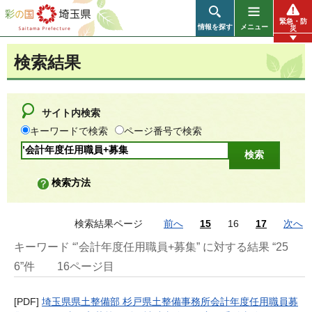
彩の国 埼玉県
緊急・防
情報を探す
メニュー
災
検索結果
サイト内検索
キーワードで検索
ページ番号で検索
検索方法
検索結果ページ
前へ
15
16
17
次へ
キーワード “’会計年度任用職員+募集” に対する結果 “25
6”件
16ページ目
[PDF]
埼玉県県土整備部 杉戸県土整備事務所会計年度任用職員募