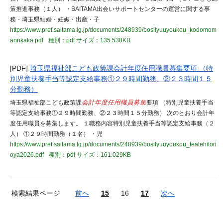
策推進事務（１人） ・SAITAMA出会いサポートセンターの運営に関する事
務・埼玉県結婚・妊娠・出産・子
https://www.pref.saitama.lg.jp/documents/248939/bosilyuuyoukou_kodomom
annkaka.pdf
種別：pdf
サイズ：135.538KB
[PDF]
埼玉県福祉部こども政策課会計年度任用職員募集要項 （特
別児童扶養手当等認定支給事務①２９時間勤務、②２３時間１５
分勤務）
埼玉県福祉部こども政策課
会計年度任用職員募集
要項 （特別児童扶養手当
等認定支給事務①２９時間勤務、②２３時間１５分勤務） 次のとおり会計年
度任用職員を募集します。 １職務内容特別児童扶養手当等認定支給事務（２
人） ①２９時間勤務（１名） ・児
https://www.pref.saitama.lg.jp/documents/248939/bosilyuuyoukou_teatehitori
oya2026.pdf
種別：pdf
サイズ：161.029KB
検索結果ページ
前へ
15
16
17
次へ