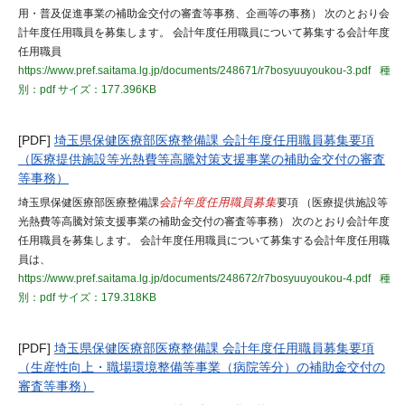
用・普及促進事業の補助金交付の審査等事務、企画等の事務） 次のとおり会
計年度任用職員を募集します。 会計年度任用職員について募集する会計年度
任用職員
https://www.pref.saitama.lg.jp/documents/248671/r7bosyuuyoukou-3.pdf
種
別：pdf
サイズ：177.396KB
[PDF]
埼玉県保健医療部医療整備課 会計年度任用職員募集要項
（医療提供施設等光熱費等高騰対策支援事業の補助金交付の審査
等事務）
埼玉県保健医療部医療整備課
会計年度任用職員募集
要項 （医療提供施設等
光熱費等高騰対策支援事業の補助金交付の審査等事務） 次のとおり会計年度
任用職員を募集します。 会計年度任用職員について募集する会計年度任用職
員は、
https://www.pref.saitama.lg.jp/documents/248672/r7bosyuuyoukou-4.pdf
種
別：pdf
サイズ：179.318KB
[PDF]
埼玉県保健医療部医療整備課 会計年度任用職員募集要項
（生産性向上・職場環境整備等事業（病院等分）の補助金交付の
審査等事務）