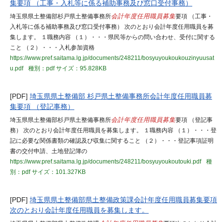
集要項 （工事・入札等に係る補助事務及び窓口受付事務）
埼玉県県土整備部杉戸県土整備事務所
会計年度任用職員募集
要項 （工事・
入札等に係る補助事務及び窓口受付事務） 次のとおり会計年度任用職員を募
集します。 １職務内容 （１）・・・県民等からの問い合わせ、受付に関する
こと （２）・・・入札参加資格
https://www.pref.saitama.lg.jp/documents/248211/bosyuyoukoukouzinyuusat
u.pdf
種別：pdf
サイズ：95.828KB
[PDF]
埼玉県県土整備部 杉戸県土整備事務所会計年度任用職員募
集要項 （登記事務）
埼玉県県土整備部杉戸県土整備事務所
会計年度任用職員募集
要項 （登記事
務） 次のとおり会計年度任用職員を募集します。 １職務内容 （１）・・・登
記に必要な関係書類の確認及び収集に関すること （２）・・・登記事項証明
書の交付申請、土地登記簿の
https://www.pref.saitama.lg.jp/documents/248211/bosyuyoukoutouki.pdf
種
別：pdf
サイズ：101.327KB
[PDF]
埼玉県県土整備部県土整備政策課会計年度任用職員募集要項
次のとおり会計年度任用職員を募集します。