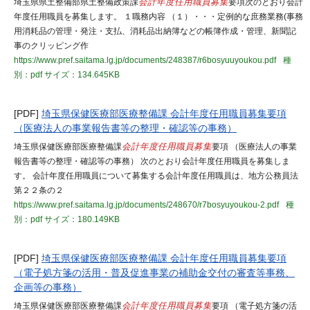
埼玉県県土整備部県土整備政策課
会計年度任用職員募集
要項次のとおり会計
年度任用職員を募集します。 １職務内容 （１）・・・定例的な庶務業務(事務
用消耗品の管理・発注・支払、消耗品出納簿などの帳簿作成・管理、新聞記
事のクリッピング作
https://www.pref.saitama.lg.jp/documents/248387/r6bosyuuyoukou.pdf
種
別：pdf
サイズ：134.645KB
[PDF]
埼玉県保健医療部医療整備課 会計年度任用職員募集要項
（医療法人の事業報告書等の整理・確認等の事務）
埼玉県保健医療部医療整備課
会計年度任用職員募集
要項 （医療法人の事業
報告書等の整理・確認等の事務） 次のとおり会計年度任用職員を募集しま
す。 会計年度任用職員について募集する会計年度任用職員は、地方公務員法
第２２条の２
https://www.pref.saitama.lg.jp/documents/248670/r7bosyuyoukou-2.pdf
種
別：pdf
サイズ：180.149KB
[PDF]
埼玉県保健医療部医療整備課 会計年度任用職員募集要項
（電子処方箋の活用・普及促進事業の補助金交付の審査等事務、
企画等の事務）
埼玉県保健医療部医療整備課
会計年度任用職員募集
要項 （電子処方箋の活