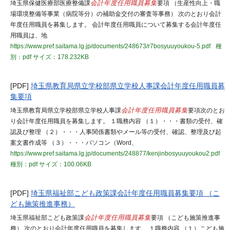
埼玉県保健医療部医療整備課
会計年度任用職員募集
要項 （生産性向上・職
場環境整備等事業（病院等分）の補助金交付の審査等事務） 次のとおり会計
年度任用職員を募集します。 会計年度任用職員について募集する会計年度任
用職員は、地
https://www.pref.saitama.lg.jp/documents/248673/r7bosyuuyoukou-5.pdf
種
別：pdf
サイズ：178.232KB
[PDF]
埼玉県教育局県立学校部県立学校人事課会計年度任用職員募
集要項
埼玉県教育局県立学校部県立学校人事課
会計年度任用職員募集
要項次のとお
り会計年度任用職員を募集します。 １職務内容 （１）・・・書類の受付、確
認及び整理 （２）・・・人事関係書類やメール等の受付、確認、整理及び起
案文書作成等 （３）・・・パソコン（Word、
https://www.pref.saitama.lg.jp/documents/248877/kenjinbosyuuyoukou2.pdf
種別：pdf
サイズ：100.06KB
[PDF]
埼玉県福祉部こども政策課会計年度任用職員募集要項 （こ
ども施策推進事務）
埼玉県福祉部こども政策課
会計年度任用職員募集
要項 （こども施策推進事
務） 次のとおり会計年度任用職員を募集します。 １職務内容 （１）こども施