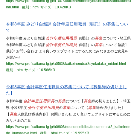
https://www.pref.saitama.lg.jp/b1007/kaikeinendoninyoushokuin/saboukannsi
inn.html
種別：html
サイズ：18.428KB
令和8年度 みどり自然課 会計年度任用職員（嘱託）の募集につい
て
令和8年度 みどり自然課
会計年度任用職員
（嘱託）の
募集
について - 埼玉県
令和8年度 みどり自然課
会計年度任用職員
（嘱託）の
募集
について 嘱託1
嘱託2 お問い合わせ より良いウェブサイトにするためにみなさまのご意見を
お聞かせ
https://www.pref.saitama.lg.jp/a0508/kaikeinendo/r8syokutaku_midori.html
種別：html
サイズ：16.566KB
令和8年度 会計年度任用職員の募集について【募集締め切りまし
た】
令和8年度
会計年度任用職員
の
募集
について【
募集
締め切りました】 - 埼玉
県 令和8年度
会計年度任用職員
の
募集
について【
募集
締め切りました】
【
募集
人数及び職務内容】 お問い合わせ より良いウェブサイトにするために
みなさまのご意
https://www.pref.saitama.lg.jp/b0906/nousonseibibu/documents/r8_kaikeinen
do_kumagaya.html
種別：html
サイズ：19.995KB