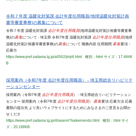
令和７年度 温暖化対策課 会計年度任用職員(地球温暖化対策計画
書等審査事務)の募集について
令和７年度 温暖化対策課
会計年度任用職員
(地球温暖化対策計画書等審査事
務)の
募集
について - 埼玉県 令和7年度 温暖化対策課
会計年度任用職員
(地球
温暖化対策計画書等審査事務)の
募集
について 職務内容 任用期間
募集
要項・
応募方
https://www.pref.saitama.lg.jp/a0502/jinji6.html
種別：html
サイズ：17.484K
B
採用案内（令和7年度 会計年度任用職員） - 埼玉県総合リハビリテ
ーションセンター
採用案内（令和7年度
会計年度任用職員
） - 埼玉県総合リハビリテーション
センター 採用案内（令和7年度
会計年度任用職員
）
募集
要項 応募方法 応募
書類の提出先 より良いウェブサイトにするためにみなさまのご意見をお聞か
せくださ
https://www.pref.saitama.lg.jp/rihasen/r7kaikeinendo.html
種別：html
サイ
ズ：20.188KB