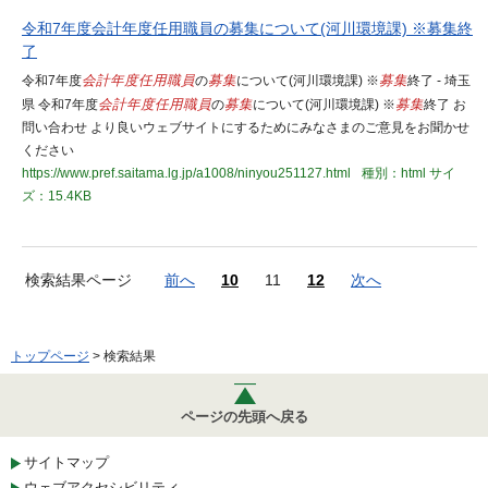
令和7年度会計年度任用職員の募集について(河川環境課) ※募集終
了
令和7年度
会計年度任用職員
の
募集
について(河川環境課) ※
募集
終了 - 埼玉
県 令和7年度
会計年度任用職員
の
募集
について(河川環境課) ※
募集
終了 お
問い合わせ より良いウェブサイトにするためにみなさまのご意見をお聞かせ
ください
https://www.pref.saitama.lg.jp/a1008/ninyou251127.html
種別：html
サイ
ズ：15.4KB
検索結果ページ
前へ
10
11
12
次へ
トップページ
> 検索結果
ページの先頭へ戻る
サイトマップ
ウェブアクセシビリティ