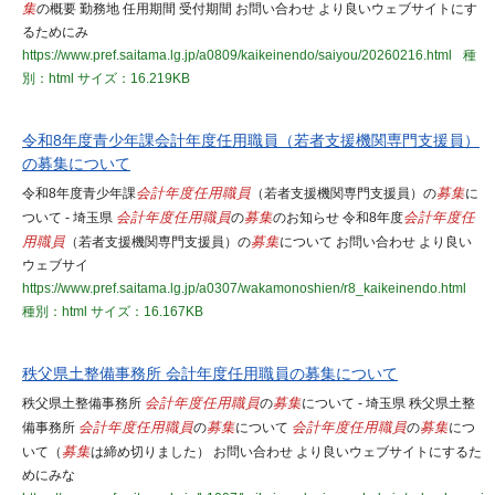
集
の概要 勤務地 任用期間 受付期間 お問い合わせ より良いウェブサイトにす
るためにみ
https://www.pref.saitama.lg.jp/a0809/kaikeinendo/saiyou/20260216.html
種
別：html
サイズ：16.219KB
令和8年度青少年課会計年度任用職員（若者支援機関専門支援員）
の募集について
令和8年度青少年課
会計年度任用職員
（若者支援機関専門支援員）の
募集
に
ついて - 埼玉県
会計年度任用職員
の
募集
のお知らせ 令和8年度
会計年度任
用職員
（若者支援機関専門支援員）の
募集
について お問い合わせ より良い
ウェブサイ
https://www.pref.saitama.lg.jp/a0307/wakamonoshien/r8_kaikeinendo.html
種別：html
サイズ：16.167KB
秩父県土整備事務所 会計年度任用職員の募集について
秩父県土整備事務所
会計年度任用職員
の
募集
について - 埼玉県 秩父県土整
備事務所
会計年度任用職員
の
募集
について
会計年度任用職員
の
募集
につ
いて（
募集
は締め切りました） お問い合わせ より良いウェブサイトにするた
めにみな