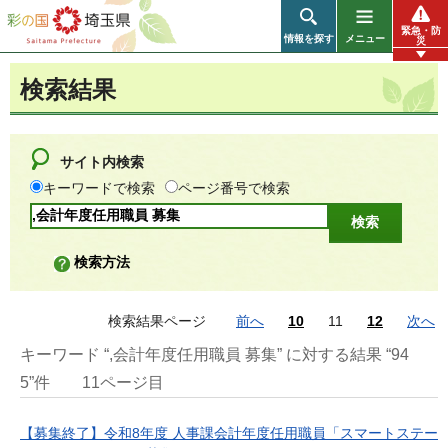
彩の国 埼玉県
緊急・防
情報を探す
メニュー
災
検索結果
サイト内検索
キーワードで検索
ページ番号で検索
検索方法
検索結果ページ
前へ
10
11
12
次へ
キーワード “,会計年度任用職員 募集” に対する結果 “94
5”件
11ページ目
【募集終了】令和8年度 人事課会計年度任用職員「スマートステー