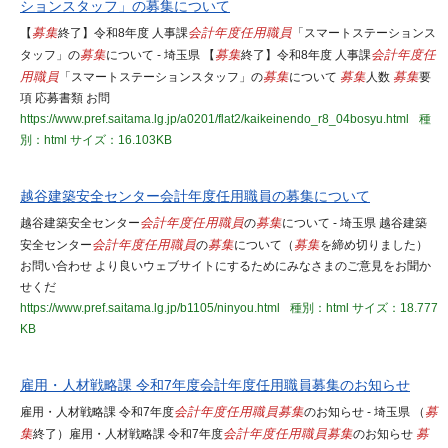
ションスタッフ」の募集について
【
募集
終了】令和8年度 人事課
会計年度任用職員
「スマートステーションス
タッフ」の
募集
について - 埼玉県 【
募集
終了】令和8年度 人事課
会計年度任
用職員
「スマートステーションスタッフ」の
募集
について
募集
人数
募集
要
項 応募書類 お問
https://www.pref.saitama.lg.jp/a0201/flat2/kaikeinendo_r8_04bosyu.html
種
別：html
サイズ：16.103KB
越谷建築安全センター会計年度任用職員の募集について
越谷建築安全センター
会計年度任用職員
の
募集
について - 埼玉県 越谷建築
安全センター
会計年度任用職員
の
募集
について（
募集
を締め切りました）
お問い合わせ より良いウェブサイトにするためにみなさまのご意見をお聞か
せくだ
https://www.pref.saitama.lg.jp/b1105/ninyou.html
種別：html
サイズ：18.777
KB
雇用・人材戦略課 令和7年度会計年度任用職員募集のお知らせ
雇用・人材戦略課 令和7年度
会計年度任用職員
募集
のお知らせ - 埼玉県 （
募
集
終了）雇用・人材戦略課 令和7年度
会計年度任用職員
募集
のお知らせ
募