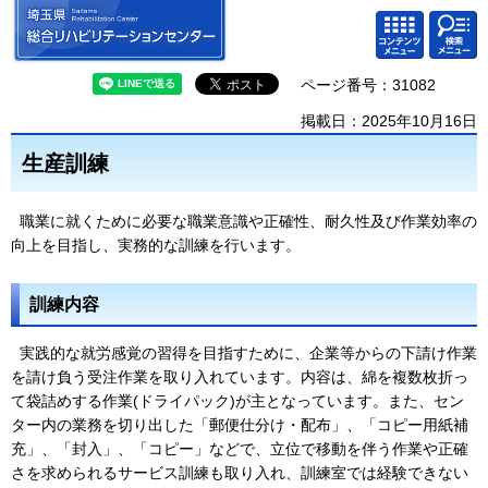
埼玉県 総合リハビリテーション
検索・
コンテ
センター
共通メ
ンツメ
ニュー
ニュー
ページ番号：31082
掲載日：2025年10月16日
生産訓練
職業に就くために必要な職業意識や正確性、耐久性及び作業効率の
向上を目指し、実務的な訓練を行います。
訓練内容
実践的な就労感覚の習得を目指すために、企業等からの下請け作業
を請け負う受注作業を取り入れています。内容は、綿を複数枚折っ
て袋詰めする作業(ドライパック)が主となっています。また、セン
ター内の業務を切り出した「郵便仕分け・配布」、「コピー用紙補
充」、「封入」、「コピー」などで、立位で移動を伴う作業や正確
さを求められるサービス訓練も取り入れ、訓練室では経験できない