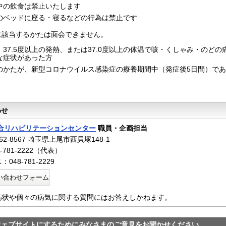
中の飲食は禁止いたします
のベッドに座る・寝るなどの行為は禁止です
に該当するかたは面会できません。
、37.5度以上の発熱、または37.0度以上の体温で咳・くしゃみ・のど
な症状があった方
のかたが、新型コロナウイルス感染症の療養期間中（発症後5日間）で
わせ
合リハビリテーションセンター
職員・企画担当
2-8567 埼玉県上尾市西貝塚148-1
-781-2222（代表）
048-781-2229
い合わせフォーム
病状や個々の病気に関する質問にはお答えしかねます。
ウェブサイトにするためにみなさまのご意見をお聞かせください