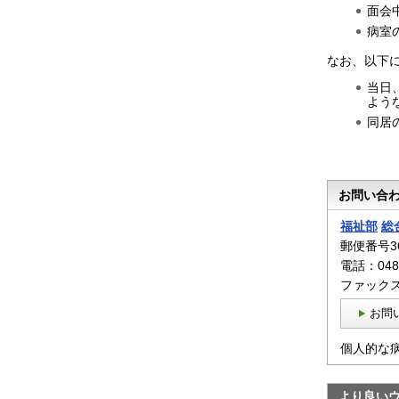
面会
病室
なお、以下
当日
よう
同居
お問い合
福祉部
総
郵便番号36
電話：048
ファックス：
お問
個人的な
より良い