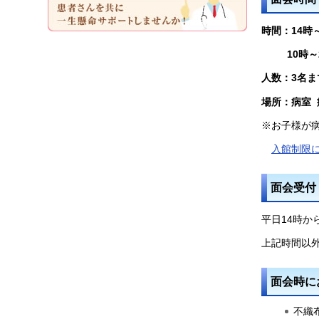
時間：14時
10時～2
人数：3名ま
場所：病室 
※お子様が
入館制限
面会受付
平日14時か
上記時間以
面会時に
不織