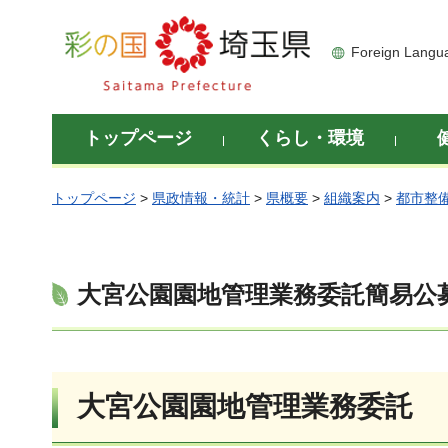
彩の国 埼玉県
Foreign Langu
トップページ
くらし・環境
トップページ
>
県政情報・統計
>
県概要
>
組織案内
>
都市整
大宮公園園地管理業務委託簡易公
大宮公園園地管理業務委託