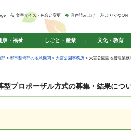
age
文字サイズ・色合い変更
音声読み上げ
ふりがなON
健康・福祉
しごと・産業
文化・教育
備部
>
都市整備部の地域機関
>
大宮公園事務所
> 大宮公園園地管理業
募型プロポーザル方式の募集・結果につい