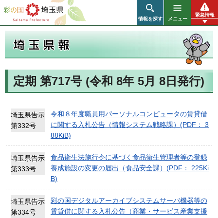
彩の国 埼玉県
緊急情報
情報を探す
メニュー
定期 第717号 (令和 8年 5月 8日発行)
埼玉県報
令和８年度職員用パーソナルコンピュータの賃貸借
埼玉県告示
に関する入札公告（情報システム戦略課）(PDF： 3
第332号
88KiB)
食品衛生法施行令に基づく食品衛生管理者等の登録
埼玉県告示
養成施設の変更の届出（食品安全課）(PDF： 225Ki
第333号
B)
彩の国デジタルアーカイブシステムサーバ機器等の
埼玉県告示
賃貸借に関する入札公告（商業・サービス産業支援
第334号