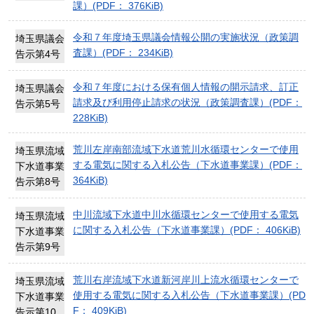
課）(PDF： 376KiB)
令和７年度埼玉県議会情報公開の実施状況（政策調
埼玉県議会
査課）(PDF： 234KiB)
告示第4号
令和７年度における保有個人情報の開示請求、訂正
埼玉県議会
請求及び利用停止請求の状況（政策調査課）(PDF：
告示第5号
228KiB)
荒川左岸南部流域下水道荒川水循環センターで使用
埼玉県流域
する電気に関する入札公告（下水道事業課）(PDF：
下水道事業
364KiB)
告示第8号
中川流域下水道中川水循環センターで使用する電気
埼玉県流域
に関する入札公告（下水道事業課）(PDF： 406KiB)
下水道事業
告示第9号
荒川右岸流域下水道新河岸川上流水循環センターで
埼玉県流域
使用する電気に関する入札公告（下水道事業課）(PD
下水道事業
F： 409KiB)
告示第10