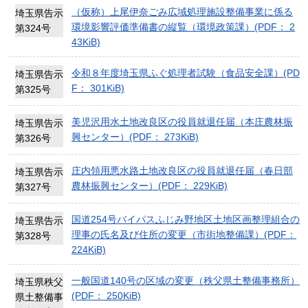
（仮称）上尾伊奈ごみ広域処理施設整備事業に係る
埼玉県告示
環境影響評価準備書の縦覧（環境政策課）(PDF： 2
第324号
43KiB)
令和８年度埼玉県ふぐ処理者試験（食品安全課）(PD
埼玉県告示
F： 301KiB)
第325号
美児沢用水土地改良区の役員就退任届（本庄農林振
埼玉県告示
興センター）(PDF： 273KiB)
第326号
庄内領用悪水路土地改良区の役員就退任届（春日部
埼玉県告示
農林振興センター）(PDF： 229KiB)
第327号
国道254号バイパスふじみ野地区土地区画整理組合の
埼玉県告示
理事の氏名及び住所の変更（市街地整備課）(PDF：
第328号
224KiB)
一般国道140号の区域の変更（秩父県土整備事務所）
埼玉県秩父
(PDF： 250KiB)
県土整備事