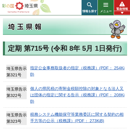
彩の国 埼玉県
緊急情報
情報を探す
メニュー
定期 第715号 (令和 8年 5月 1日発行)
埼玉県報
指定公金事務取扱者の指定（税務課）(PDF： 254Ki
埼玉県告示
B)
第321号
個人の県民税の寄附金税額控除の対象となる法人又
埼玉県告示
は団体の指定に関する告示（税務課）(PDF： 208Ki
第322号
B)
税務システム機能保守等業務委託に関する契約の相
埼玉県告示
手方等の公示（税務課）(PDF： 273KiB)
第323号