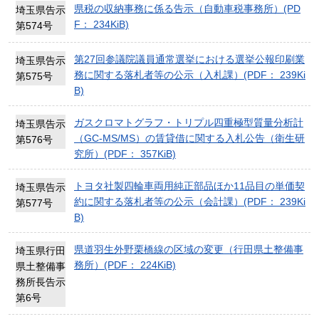
県税の収納事務に係る告示（自動車税事務所）(PD
埼玉県告示
F： 234KiB)
第574号
第27回参議院議員通常選挙における選挙公報印刷業
埼玉県告示
務に関する落札者等の公示（入札課）(PDF： 239Ki
第575号
B)
ガスクロマトグラフ・トリプル四重極型質量分析計
埼玉県告示
（GC-MS/MS）の賃貸借に関する入札公告（衛生研
第576号
究所）(PDF： 357KiB)
トヨタ社製四輪車両用純正部品ほか11品目の単価契
埼玉県告示
約に関する落札者等の公示（会計課）(PDF： 239Ki
第577号
B)
県道羽生外野栗橋線の区域の変更（行田県土整備事
埼玉県行田
務所）(PDF： 224KiB)
県土整備事
務所長告示
第6号