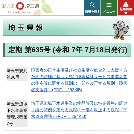
彩の国 埼玉県
緊急情報
情報を探す
メニュー
定期 第635号 (令和 7年 7月18日発行)
埼玉県報
障害者の日常生活及び社会生活を総合的に支援する
埼玉県規則
ための法律に基づく指定障害福祉サービス事業者等
第90号
の指定等に関する規則の一部を改正する規則（障害
者支援課）(PDF： 293KiB)
埼玉県流域下水道事業の物品等又は特定役務の調達
埼玉県流域
手続の特例を定める規程の一部を改正する規程（下
下水道事業
水道管理課）(PDF： 254KiB)
管理規程第
7号