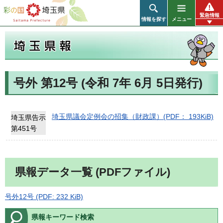
彩の国 埼玉県
緊急情報
情報を探す
メニュー
号外 第12号 (令和 7年 6月 5日発行)
埼玉県報
埼玉県議会定例会の招集（財政課）(PDF： 193KiB)
埼玉県告示
第451号
県報データ一覧 (PDFファイル)
号外12号 (PDF: 232 KiB)
県報キーワード検索