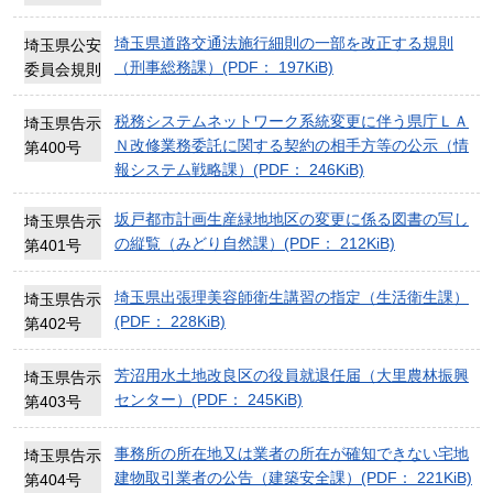
埼玉県道路交通法施行細則の一部を改正する規則
埼玉県公安
（刑事総務課）(PDF： 197KiB)
委員会規則
税務システムネットワーク系統変更に伴う県庁ＬＡ
埼玉県告示
Ｎ改修業務委託に関する契約の相手方等の公示（情
第400号
報システム戦略課）(PDF： 246KiB)
坂戸都市計画生産緑地地区の変更に係る図書の写し
埼玉県告示
の縦覧（みどり自然課）(PDF： 212KiB)
第401号
埼玉県出張理美容師衛生講習の指定（生活衛生課）
埼玉県告示
(PDF： 228KiB)
第402号
芳沼用水土地改良区の役員就退任届（大里農林振興
埼玉県告示
センター）(PDF： 245KiB)
第403号
事務所の所在地又は業者の所在が確知できない宅地
埼玉県告示
建物取引業者の公告（建築安全課）(PDF： 221KiB)
第404号