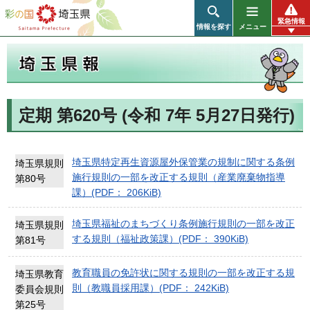
彩の国 埼玉県
緊急情報
情報を探す
メニュー
定期 第620号 (令和 7年 5月27日発行)
埼玉県報
埼玉県特定再生資源屋外保管業の規制に関する条例
埼玉県規則
施行規則の一部を改正する規則（産業廃棄物指導
第80号
課）(PDF： 206KiB)
埼玉県福祉のまちづくり条例施行規則の一部を改正
埼玉県規則
する規則（福祉政策課）(PDF： 390KiB)
第81号
教育職員の免許状に関する規則の一部を改正する規
埼玉県教育
則（教職員採用課）(PDF： 242KiB)
委員会規則
第25号