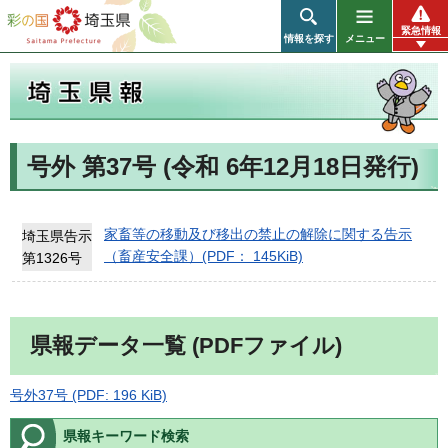
彩の国 埼玉県
緊急情報
情報を探す
メニュー
号外 第37号 (令和 6年12月18日発行)
埼玉県報
家畜等の移動及び移出の禁止の解除に関する告示
埼玉県告示
（畜産安全課）(PDF： 145KiB)
第1326号
県報データ一覧 (PDFファイル)
号外37号 (PDF: 196 KiB)
県報キーワード検索