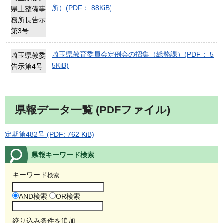
所）(PDF： 88KiB)
県土整備事
務所長告示
第3号
埼玉県教育委員会定例会の招集（総務課）(PDF： 5
埼玉県教委
5KiB)
告示第4号
県報データ一覧 (PDFファイル)
定期第482号 (PDF: 762 KiB)
県報キーワード検索
キーワード
検索
AND検索
OR検索
絞り込み条件を追加