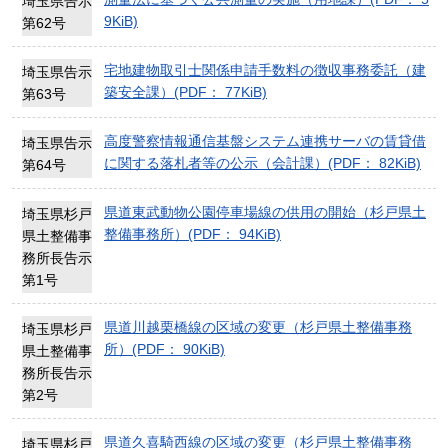
埼玉県告示
9KiB)
第62号
宅地建物取引士関係申請手数料の徴収事務委託（建
埼玉県告示
築安全課）(PDF： 77KiB)
第63号
高度警察情報通信基盤システム連携サーバの賃貸借
埼玉県告示
に関する落札者等の公示（会計課）(PDF： 82KiB)
第64号
県道東武動物公園停車場線の供用の開始（杉戸県土
埼玉県杉戸
整備事務所）(PDF： 94KiB)
県土整備事
務所長告示
第1号
県道川越栗橋線の区域の変更（杉戸県土整備事務
埼玉県杉戸
所）(PDF： 90KiB)
県土整備事
務所長告示
第2号
県道久喜騎西線の区域の変更（杉戸県土整備事務
埼玉県杉戸