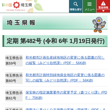
彩の国 埼玉県
緊急情報
情報を探す
メニュー
定期 第482号 (令和 6年 1月19日発行)
埼玉県報
和光都市計画生産緑地地区の変更に係る図書の写し
埼玉県告示
の縦覧（みどり自然課）(PDF： 56KiB)
第59号
和光都市計画特別緑地保全地区の変更に係る図書の
埼玉県告示
写しの縦覧（みどり自然課）(PDF： 56KiB)
第60号
保安林の指定施業要件の変更予定（森づくり課）(PD
埼玉県告示
F： 75KiB)
第61号
測量法に基づく公共測量の実施（用地課）(PDF： 5