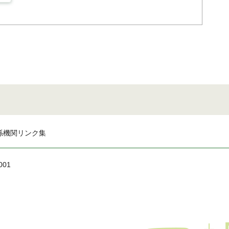
係機関リンク集
001