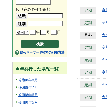
絞り込み条件を追加
令
定期
令
定期
年
月
日
令
号外
令
定期
県報キーワード検索の利用方法
令
定期
今年発行した県報一覧
令
定期
令和8年8月
令和
定期
令和8年7月
令和8年6月
令和
定期
令和8年5月