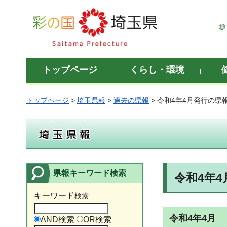
彩の国 埼玉県
トップページ
くらし・環境
トップページ
>
埼玉県報
>
過去の県報
> 令和4年4月発行の県
埼玉県報
県報キーワード検索
令和4年
キーワード
検索
令和4年4月
AND検索
OR検索