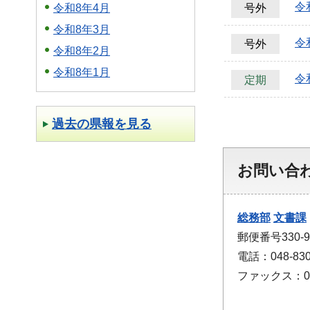
令
令和8年4月
号外
令和8年3月
令
号外
令和8年2月
令和8年1月
令和
定期
過去の県報を見る
お問い合
総務部
文書課
郵便番号330
電話：048-830
ファックス：048