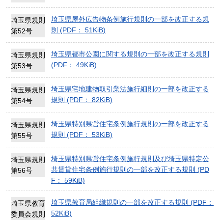
埼玉県屋外広告物条例施行規則の一部を改正する規
埼玉県規則
則 (PDF： 51KiB)
第52号
埼玉県都市公園に関する規則の一部を改正する規則
埼玉県規則
(PDF： 49KiB)
第53号
埼玉県宅地建物取引業法施行細則の一部を改正する
埼玉県規則
規則 (PDF： 82KiB)
第54号
埼玉県特別県営住宅条例施行規則の一部を改正する
埼玉県規則
規則 (PDF： 53KiB)
第55号
埼玉県特別県営住宅条例施行規則及び埼玉県特定公
埼玉県規則
共賃貸住宅条例施行規則の一部を改正する規則 (PD
第56号
F： 59KiB)
埼玉県教育局組織規則の一部を改正する規則 (PDF：
埼玉県教育
52KiB)
委員会規則