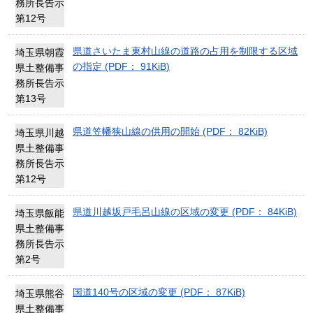
務所長告示
第12号
県道さいたま東村山線の道路の占用を制限する区域
埼玉県朝霞
の指定 (PDF： 91KiB)
県土整備事
務所長告示
第13号
県道笠幡狭山線の供用の開始 (PDF： 82KiB)
埼玉県川越
県土整備事
務所長告示
第12号
県道川越坂戸毛呂山線の区域の変更 (PDF： 84KiB)
埼玉県飯能
県土整備事
務所長告示
第2号
国道140号の区域の変更 (PDF： 87KiB)
埼玉県熊谷
県土整備事