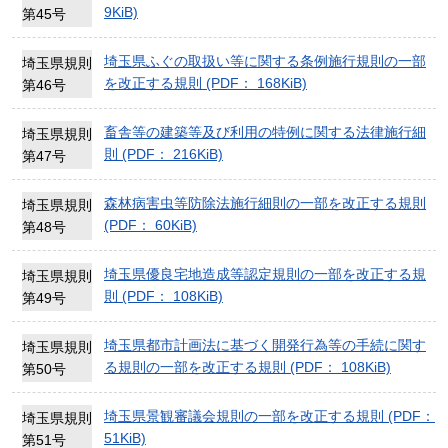
9KiB)
第45号
埼玉県ふぐの取扱い等に関する条例施行規則の一部
埼玉県規則
を改正する規則 (PDF： 168KiB)
第46号
畜舎等の建築等及び利用の特例に関する法律施行細
埼玉県規則
則 (PDF： 216KiB)
第47号
森林病害虫等防除法施行細則の一部を改正する規則
埼玉県規則
(PDF： 60KiB)
第48号
埼玉県優良宅地造成等認定規則の一部を改正する規
埼玉県規則
則 (PDF： 108KiB)
第49号
埼玉県都市計画法に基づく開発行為等の手続に関す
埼玉県規則
る規則の一部を改正する規則 (PDF： 108KiB)
第50号
埼玉県景観審議会規則の一部を改正する規則 (PDF：
埼玉県規則
51KiB)
第51号