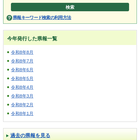
県報キーワード検索の利用方法
今年発行した県報一覧
令和8年8月
令和8年7月
令和8年6月
令和8年5月
令和8年4月
令和8年3月
令和8年2月
令和8年1月
過去の県報を見る