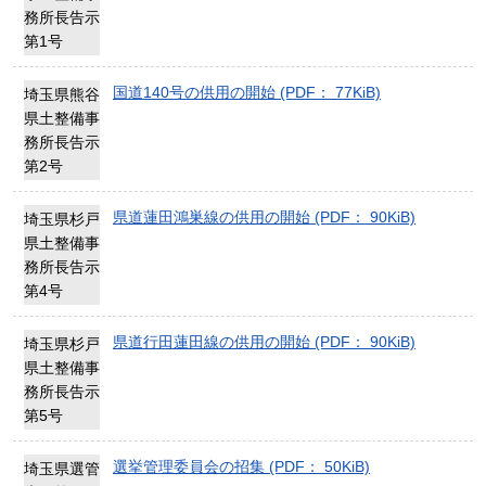
務所長告示
第1号
国道140号の供用の開始 (PDF： 77KiB)
埼玉県熊谷
県土整備事
務所長告示
第2号
県道蓮田鴻巣線の供用の開始 (PDF： 90KiB)
埼玉県杉戸
県土整備事
務所長告示
第4号
県道行田蓮田線の供用の開始 (PDF： 90KiB)
埼玉県杉戸
県土整備事
務所長告示
第5号
選挙管理委員会の招集 (PDF： 50KiB)
埼玉県選管