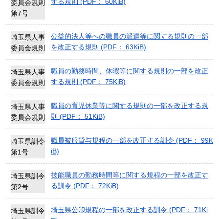
する規則 (PDF： 60KiB)
委員会規則
第7号
公益的法人等への職員の派遣等に関する規則の一部
埼玉県人事
を改正する規則 (PDF： 63KiB)
委員会規則
職員の勤務時間、休暇等に関する規則の一部を改正
埼玉県人事
する規則 (PDF： 75KiB)
委員会規則
職員の育児休業等に関する規則の一部を改正する規
埼玉県人事
則 (PDF： 51KiB)
委員会規則
職員被服貸与規程の一部を改正する訓令 (PDF： 99K
埼玉県訓令
iB)
第1号
技能職員の勤務時間等に関する規程の一部を改正す
埼玉県訓令
る訓令 (PDF： 72KiB)
第2号
埼玉県公印規程の一部を改正する訓令 (PDF： 71Ki
埼玉県訓令