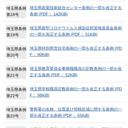
埼玉県産業技術総合センター条例の一部を改正する
埼玉県条例
条例 (PDF： 142KiB)
第18号
埼玉県新型コロナウイルス感染症対策推進基金条例
埼玉県条例
の一部を改正する条例 (PDF： 51KiB)
第19号
埼玉県特別県営住宅条例の一部を改正する条例 (PD
埼玉県条例
F： 90KiB)
第20号
埼玉県教育委員会事務職職員の定数条例の一部を改
埼玉県条例
正する条例 (PDF： 52KiB)
第21号
埼玉県学校職員定数条例の一部を改正する条例 (PD
埼玉県条例
F： 98KiB)
第22号
警察署の名称、位置及び管轄区域に関する条例の一
埼玉県条例
部を改正する条例 (PDF： 55KiB)
第23号