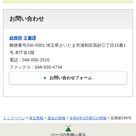
お問い合わせ
総務部
文書課
郵便番号330-9301 埼玉県さいたま市浦和区高砂三丁目15番1
号 本庁舎1階
電話：048-830-2510
ファックス：048-830-4734
お問い合わせフォーム
トップページ
>
埼玉県報
>
過去の県報
>
令和4年3月発行の県報
> 定期第298号
ページの先頭へ戻る