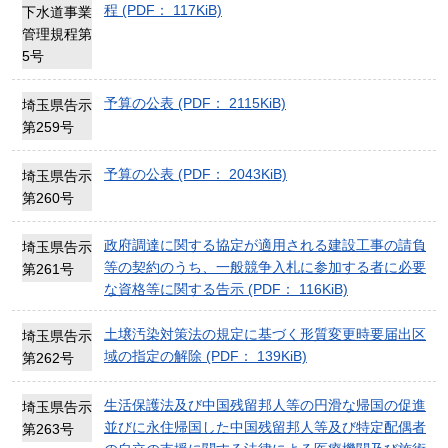
程 (PDF： 117KiB)
下水道事業
管理規程第
5号
予算の公表 (PDF： 2115KiB)
埼玉県告示
第259号
予算の公表 (PDF： 2043KiB)
埼玉県告示
第260号
政府調達に関する協定が適用される建設工事の請負
埼玉県告示
等の契約のうち、一般競争入札に参加する者に必要
第261号
な資格等に関する告示 (PDF： 116KiB)
土壌汚染対策法の規定に基づく形質変更時要届出区
埼玉県告示
域の指定の解除 (PDF： 139KiB)
第262号
生活保護法及び中国残留邦人等の円滑な帰国の促進
埼玉県告示
並びに永住帰国した中国残留邦人等及び特定配偶者
第263号