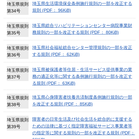
埼玉県生活環境保全条例施行規則の一部を改正する
埼玉県規則
規則 (PDF： 96KiB)
第34号
埼玉県総合リハビリテーションセンター病院事業財
埼玉県規則
務規則の一部を改正する規則 (PDF： 80KiB)
第35号
埼玉県社会福祉総合センター管理規則の一部を改正
埼玉県規則
する規則 (PDF： 62KiB)
第36号
埼玉県被保護者等住居・生活サービス提供事業の業
埼玉県規則
務の適正化等に関する条例施行規則の一部を改正す
第37号
る規則 (PDF： 63KiB)
埼玉県心身障害者扶養共済制度条例施行規則の一部
埼玉県規則
を改正する規則 (PDF： 85KiB)
第38号
障害者の日常生活及び社会生活を総合的に支援する
埼玉県規則
ための法律に基づく指定障害福祉サービス事業者等
第39号
の指定等に関する規則の一部を改正する規則 (PDF：