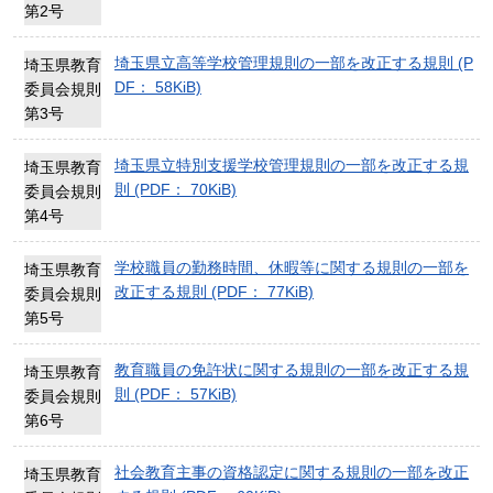
第2号
埼玉県立高等学校管理規則の一部を改正する規則 (P
埼玉県教育
DF： 58KiB)
委員会規則
第3号
埼玉県立特別支援学校管理規則の一部を改正する規
埼玉県教育
則 (PDF： 70KiB)
委員会規則
第4号
学校職員の勤務時間、休暇等に関する規則の一部を
埼玉県教育
改正する規則 (PDF： 77KiB)
委員会規則
第5号
教育職員の免許状に関する規則の一部を改正する規
埼玉県教育
則 (PDF： 57KiB)
委員会規則
第6号
社会教育主事の資格認定に関する規則の一部を改正
埼玉県教育