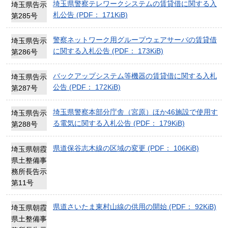
埼玉県警察テレワークシステムの賃貸借に関する入
埼玉県告示
札公告 (PDF： 171KiB)
第285号
警察ネットワーク用グループウェアサーバの賃貸借
埼玉県告示
に関する入札公告 (PDF： 173KiB)
第286号
バックアップシステム等機器の賃貸借に関する入札
埼玉県告示
公告 (PDF： 172KiB)
第287号
埼玉県警察本部分庁舎（宮原）ほか46施設で使用す
埼玉県告示
る電気に関する入札公告 (PDF： 179KiB)
第288号
県道保谷志木線の区域の変更 (PDF： 106KiB)
埼玉県朝霞
県土整備事
務所長告示
第11号
県道さいたま東村山線の供用の開始 (PDF： 92KiB)
埼玉県朝霞
県土整備事