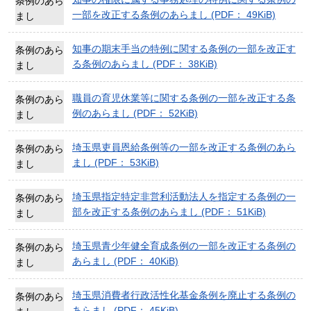
条例のあら
一部を改正する条例のあらまし (PDF： 49KiB)
まし
知事の期末手当の特例に関する条例の一部を改正す
条例のあら
る条例のあらまし (PDF： 38KiB)
まし
職員の育児休業等に関する条例の一部を改正する条
条例のあら
例のあらまし (PDF： 52KiB)
まし
埼玉県吏員恩給条例等の一部を改正する条例のあら
条例のあら
まし (PDF： 53KiB)
まし
埼玉県指定特定非営利活動法人を指定する条例の一
条例のあら
部を改正する条例のあらまし (PDF： 51KiB)
まし
埼玉県青少年健全育成条例の一部を改正する条例の
条例のあら
あらまし (PDF： 40KiB)
まし
埼玉県消費者行政活性化基金条例を廃止する条例の
条例のあら
あらまし (PDF： 45KiB)