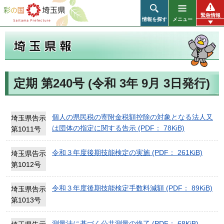
彩の国 埼玉県
緊急情報
情報を探す
メニュー
定期 第240号 (令和 3年 9月 3日発行)
埼玉県報
個人の県民税の寄附金税額控除の対象となる法人又
埼玉県告示
は団体の指定に関する告示 (PDF： 78KiB)
第1011号
令和３年度後期技能検定の実施 (PDF： 261KiB)
埼玉県告示
第1012号
令和３年度後期技能検定手数料減額 (PDF： 89KiB)
埼玉県告示
第1013号
測量法に基づく公共測量の終了 (PDF： 68KiB)