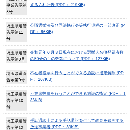
する入札公告 (PDF： 219KiB)
事業告示第
5号
公職選挙法及び同法施行令等執行規程の一部改正 (P
埼玉県選管
DF： 96KiB)
告示第11
号
令和元年６月３日現在における選挙人名簿登録者数
埼玉県選管
の50分の１の数等について (PDF： 127KiB)
告示第8号
不在者投票を行うことができる施設の指定解除 (PD
埼玉県選管
F： 107KiB)
告示第9号
不在者投票を行うことができる施設の指定 (PDF： 1
埼玉県選管
36KiB)
告示第10
号
手話通訳士による手話通訳を付して政見を録画する
埼玉県選管
放送事業者 (PDF： 83KiB)
告示第12