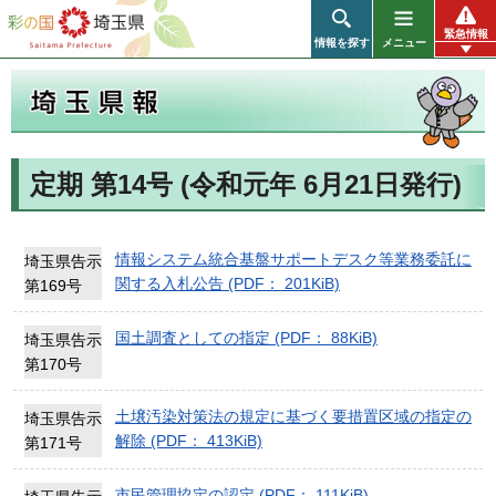
彩の国 埼玉県
緊急情報
情報を探す
メニュー
定期 第14号 (令和元年 6月21日発行)
埼玉県報
情報システム統合基盤サポートデスク等業務委託に
埼玉県告示
関する入札公告 (PDF： 201KiB)
第169号
国土調査としての指定 (PDF： 88KiB)
埼玉県告示
第170号
土壌汚染対策法の規定に基づく要措置区域の指定の
埼玉県告示
解除 (PDF： 413KiB)
第171号
市民管理協定の認定 (PDF： 111KiB)