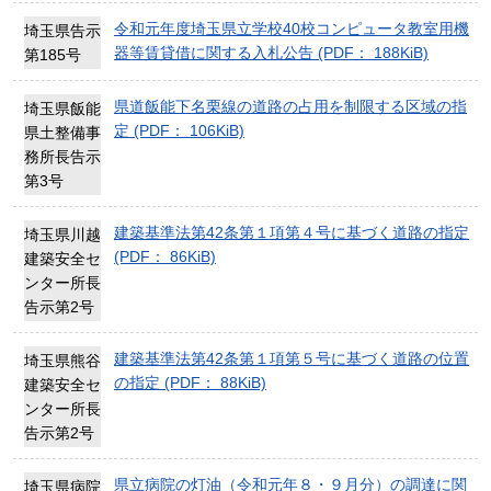
令和元年度埼玉県立学校40校コンピュータ教室用機
埼玉県告示
器等賃貸借に関する入札公告 (PDF： 188KiB)
第185号
県道飯能下名栗線の道路の占用を制限する区域の指
埼玉県飯能
定 (PDF： 106KiB)
県土整備事
務所長告示
第3号
建築基準法第42条第１項第４号に基づく道路の指定
埼玉県川越
(PDF： 86KiB)
建築安全セ
ンター所長
告示第2号
建築基準法第42条第１項第５号に基づく道路の位置
埼玉県熊谷
の指定 (PDF： 88KiB)
建築安全セ
ンター所長
告示第2号
県立病院の灯油（令和元年８・９月分）の調達に関
埼玉県病院