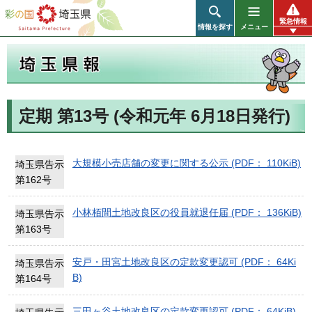
彩の国 埼玉県
緊急情報
情報を探す
メニュー
定期 第13号 (令和元年 6月18日発行)
埼玉県報
大規模小売店舗の変更に関する公示 (PDF： 110KiB)
埼玉県告示
第162号
小林栢間土地改良区の役員就退任届 (PDF： 136KiB)
埼玉県告示
第163号
安戸・田宮土地改良区の定款変更認可 (PDF： 64Ki
埼玉県告示
B)
第164号
三田ヶ谷土地改良区の定款変更認可 (PDF： 64KiB)