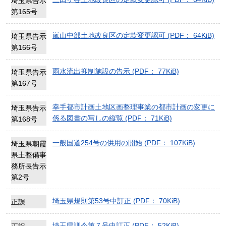
埼玉県告示
第165号
嵐山中部土地改良区の定款変更認可 (PDF： 64KiB)
埼玉県告示
第166号
雨水流出抑制施設の告示 (PDF： 77KiB)
埼玉県告示
第167号
幸手都市計画土地区画整理事業の都市計画の変更に
埼玉県告示
係る図書の写しの縦覧 (PDF： 71KiB)
第168号
一般国道254号の供用の開始 (PDF： 107KiB)
埼玉県朝霞
県土整備事
務所長告示
第2号
埼玉県規則第53号中訂正 (PDF： 70KiB)
正誤
埼玉県訓令第７号中訂正 (PDF： 52KiB)