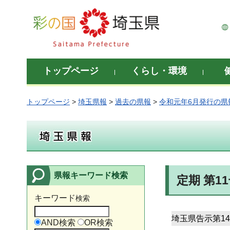
彩の国 埼玉県
トップページ
くらし・環境
トップページ
>
埼玉県報
>
過去の県報
>
令和元年6月発行の県
埼玉県報
県報キーワード検索
定期 第11
キーワード
検索
埼玉県告示第14
AND検索
OR検索