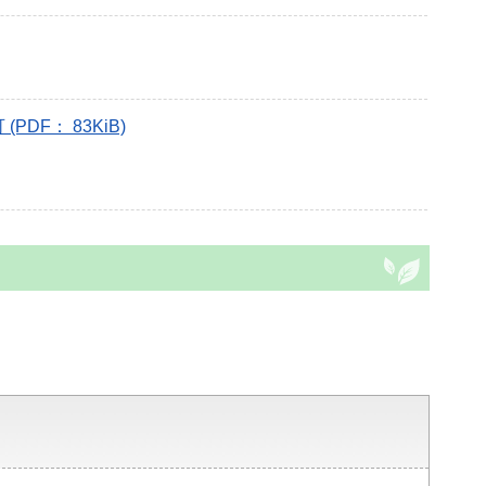
F： 83KiB)