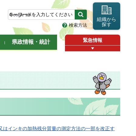
組織から
探す
検索方法
緊急情報
県政情報・統計
又はインキの加熱残分質量の測定方法の一部を改正す