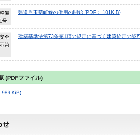
県道児玉新町線の供用の開始 (PDF： 101KiB)
整備
1号
建築基準法第73条第1項の規定に基づく建築協定の認可 (PD
安全
示第
 (PDFファイル)
989 KiB)
わせ