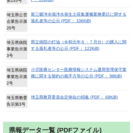
第133号
新三郷浄水場浄水発生土収集運搬業務委託に関する
埼玉県公営
落札者等の公示 (PDF： 106KiB)
企業告示第
20号
県立病院の灯油（令和元年６・７月分）の購入に関
埼玉県病院
する落札者等の公示 (PDF： 122KiB)
事業告示第
3号
小児医療センター医療情報システム運用管理保守業
埼玉県病院
務に関する契約の相手方等の公示 (PDF： 98KiB)
事業告示第
2号
埼玉県教育委員会定例会の招集 (PDF： 68KiB)
埼玉県教委
告示第3号
県報データ一覧 (PDFファイル)