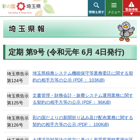
彩の国 埼玉県
緊急情報
情報を探す
メニュー
定期 第9号 (令和元年 6月 4日発行)
埼玉県報
埼玉県税務システム機能保守等業務委託に関する契
埼玉県告示
約の相手方等の公示 (PDF： 103KiB)
第124号
文書管理・財務会計・旅費システム運用業務に関す
埼玉県告示
る契約の相手方等の公示 (PDF： 96KiB)
第125号
彩の国だよりの新聞折り込み及び配布業務に関する
埼玉県告示
契約の相手方等の公示 (PDF： 100KiB)
第126号
土壌汚染対策法の規定に基づく形質変更時要届出区