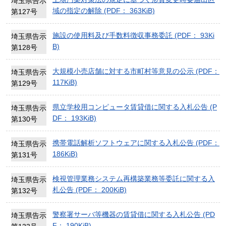
埼玉県告示
域の指定の解除 (PDF： 363KiB)
第127号
施設の使用料及び手数料徴収事務委託 (PDF： 93Ki
埼玉県告示
B)
第128号
大規模小売店舗に対する市町村等意見の公示 (PDF：
埼玉県告示
117KiB)
第129号
県立学校用コンピュータ賃貸借に関する入札公告 (P
埼玉県告示
DF： 193KiB)
第130号
携帯電話解析ソフトウェアに関する入札公告 (PDF：
埼玉県告示
186KiB)
第131号
検視管理業務システム再構築業務等委託に関する入
埼玉県告示
札公告 (PDF： 200KiB)
第132号
警察署サーバ等機器の賃貸借に関する入札公告 (PD
埼玉県告示
F： 190KiB)