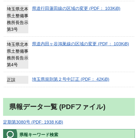
県道行田蓮田線の区域の変更 (PDF： 103KiB)
埼玉県北本
県土整備事
務所長告示
第3号
県道内田ヶ谷鴻巣線の区域の変更 (PDF： 103KiB)
埼玉県北本
県土整備事
務所長告示
第4号
埼玉県規則第２号中訂正 (PDF： 42KiB)
正誤
県報データ一覧 (PDFファイル)
定期第3080号 (PDF: 1938 KiB)
県報キーワード検索