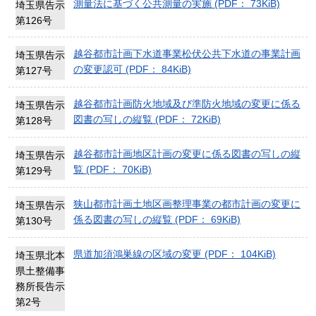
測量法に基づく公共測量の実施 (PDF： 73KiB)
埼玉県告示
第126号
越谷都市計画下水道事業松伏公共下水道の事業計画
埼玉県告示
の変更認可 (PDF： 84KiB)
第127号
越谷都市計画防火地域及び準防火地域の変更に係る
埼玉県告示
図書の写しの縦覧 (PDF： 72KiB)
第128号
越谷都市計画地区計画の変更に係る図書の写しの縦
埼玉県告示
覧 (PDF： 70KiB)
第129号
狭山都市計画土地区画整理事業の都市計画の変更に
埼玉県告示
係る図書の写しの縦覧 (PDF： 69KiB)
第130号
県道加須鴻巣線の区域の変更 (PDF： 104KiB)
埼玉県北本
県土整備事
務所長告示
第2号