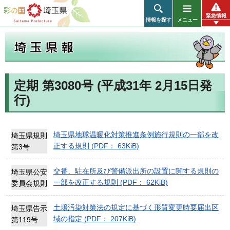
彩の国 埼玉県
緊急情報
情報を探す
メニュー
定期 第3080号 (平成31年 2月15日発
行)
埼玉県報
埼玉県地球温暖化対策推進条例施行規則の一部を改
埼玉県規則
正する規則 (PDF： 63KiB)
第3号
交番、駐在所及び警備派出所の設置に関する規則の
埼玉県公安
一部を改正する規則 (PDF： 62KiB)
委員会規則
土壌汚染対策法の規定に基づく形質変更時要届出区
埼玉県告示
域の指定 (PDF： 207KiB)
第119号