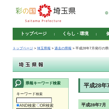
彩の国 埼玉県
トップページ
くらし・環境
トップページ
>
埼玉県報
>
過去の県報
> 平成28年7月発行の
埼玉県報
県報キーワード検索
平成28年
キーワード
検索
平成28年7月
AND検索
OR検索