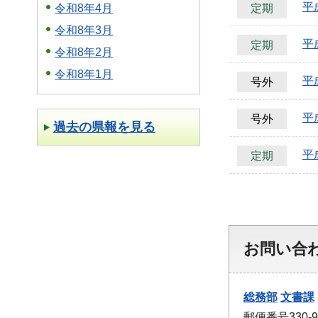
平
令和8年4月
定期
令和8年3月
平
定期
令和8年2月
令和8年1月
平
号外
平
号外
過去の県報を見る
平
定期
お問い合
総務部
文書課
郵便番号330