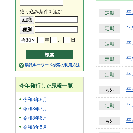
絞り込み条件を追加
平
定期
平
定期
年
月
日
平
定期
平
定期
県報キーワード検索の利用方法
平
定期
今年発行した県報一覧
平
号外
令和8年8月
平
定期
令和8年7月
令和8年6月
平
号外
令和8年5月