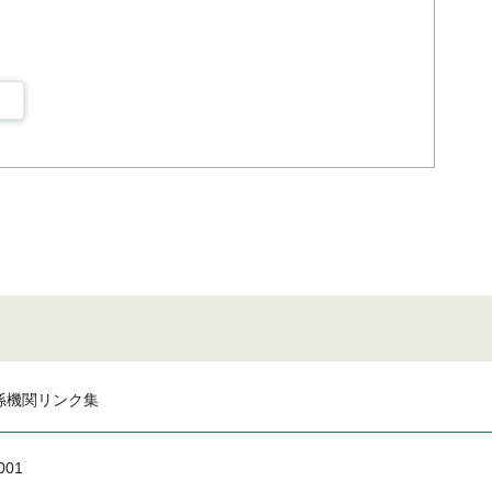
係機関リンク集
001