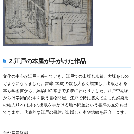
2.
江戸の本屋が手がけた作品
文化の中心が江戸へ移っていき、江戸での出版も京都、大坂をしの
ぐようになりました。書肆(本屋)の数も大きく増加し、出版される
本も学術書から、娯楽用の本まで多岐にわたりました。江戸中期頃
からは学術的な本を扱う書物問屋、江戸で特に盛んであった娯楽用
の絵入り本(地本)の出版を手がける地本問屋という書肆の区分も出
てきます。代表的な江戸の書肆が出版した本や錦絵を紹介します。
主な展示資料