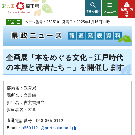
彩の国 埼玉県
緊急・防
情報を探す
メニュー
災
ページ番号：263510
発表日：2025年1月16日11時
企画展「本をめぐる文化－江戸時代
の本屋と読者たち－」を開催します
部局名：教育局
課所名：文書館
担当名：古文書担当
担当者名：木暮
直通電話番号：048-865-0112
Email：
p6501121@pref.saitama.lg.jp