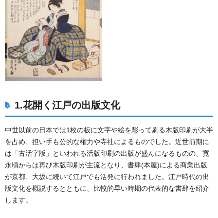
1.花開く江戸の出版文化
中世以前の日本では1枚の板に文字や絵を彫って刷る木版印刷が大半
を占め、担い手も公的な権力や寺社によるものでした。近世前期に
は「古活字版」といわれる活版印刷の出版が盛んになるものの、寛
永頃からは再び木版印刷が主流となり、書肆(本屋)による商業出版
が京都、大坂に続いて江戸でも活発に行われました。江戸時代の出
版文化を概説するとともに、比較的早い時期の代表的な書肆を紹介
します。