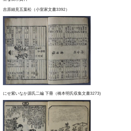
吉原細見五葉松（小室家文書3392）
にせ紫いなか源氏二編 下冊（橋本明氏収集文書3273)