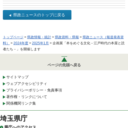
県政ニュースのトップに戻る
トップページ
>
県政情報・統計
>
県政資料・県報
>
県政ニュース（報道発表資
料）
>
2024年度
>
2025年1月
> 企画展「本をめぐる文化－江戸時代の本屋と読
者たち－」を開催します
ページの先頭へ戻る
サイトマップ
ウェブアクセシビリティ
プライバシーポリシー・免責事項
著作権・リンクについて
関係機関リンク集
埼玉県庁
県庁へのアクセス