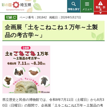
彩の国 埼玉県
緊急・防
情報を探す
メニュー
災
ページ番号：281842
掲載日：2026年5月27日
企画展「土をこねこね１万年～土製
品の考古学～」
県立歴史と民俗の博物館では、令和8年7月11日（土曜日）から8月3
0日（日曜日）の期間で、企画展「土をこねこね1万年～土製品の考