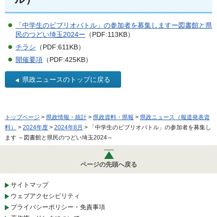
「中学生のビブリオバトル」の参加者を募集しますー図書館と県
民のつどい埼玉2024ー
（PDF:113KB）
チラシ
（PDF:611KB）
開催要項
（PDF:425KB）
県政ニュースのトップに戻る
トップページ
>
県政情報・統計
>
県政資料・県報
>
県政ニュース（報道発表資
料）
>
2024年度
>
2024年8月
> 「中学生のビブリオバトル」の参加者を募集し
ます ～図書館と県民のつどい埼玉2024～
ページの先頭へ戻る
サイトマップ
ウェブアクセシビリティ
プライバシーポリシー・免責事項