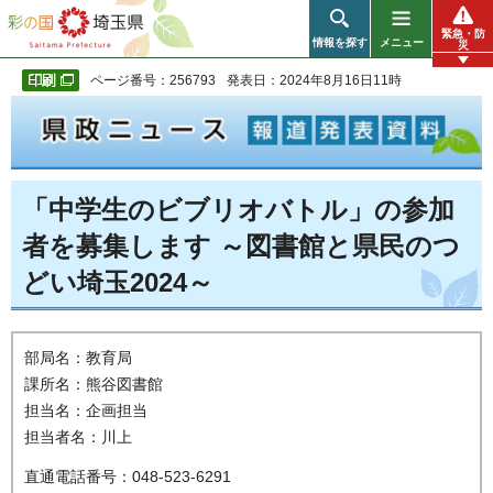
彩の国 埼玉県
緊急・防
情報を探す
メニュー
災
ページ番号：256793
発表日：2024年8月16日11時
「中学生のビブリオバトル」の参加
者を募集します ～図書館と県民のつ
どい埼玉2024～
部局名：教育局
課所名：熊谷図書館
担当名：企画担当
担当者名：川上
直通電話番号：048-523-6291