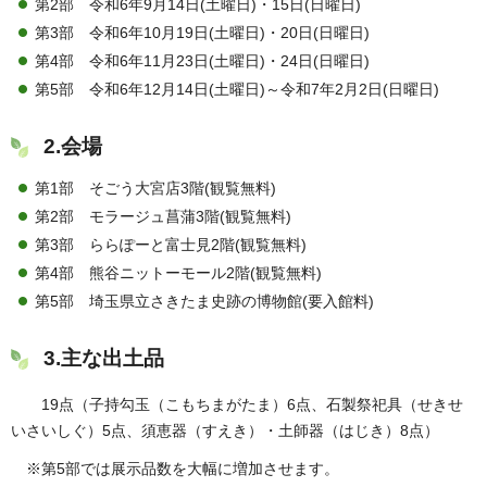
第2部 令和6年9月14日(土曜日)・15日(日曜日)
第3部 令和6年10月19日(土曜日)・20日(日曜日)
第4部 令和6年11月23日(土曜日)・24日(日曜日)
第5部 令和6年12月14日(土曜日)～令和7年2月2日(日曜日)
2.会場
第1部 そごう大宮店3階(観覧無料)
第2部 モラージュ菖蒲3階(観覧無料)
第3部 ららぽーと富士見2階(観覧無料)
第4部 熊谷ニットーモール2階(観覧無料)
第5部 埼玉県立さきたま史跡の博物館(要入館料)
3.主な出土品
19点（子持勾玉（こもちまがたま）6点、石製祭祀具（せきせ
いさいしぐ）5点、須恵器（すえき）・土師器（はじき）8点）
※第5部では展示品数を大幅に増加させます。