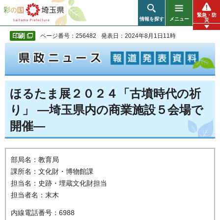
彩の国 埼玉県
緊急・防
情報を探す
メニュー
災
ページ番号：256482
発表日：2024年8月1日11時
ほるたま展２０２４「古墳時代の祈
り」 ―埼玉県内の商業施設５会場で
開催―
部局名：教育局
課所名：文化財・博物館課
担当名：史跡・埋蔵文化財担当
担当者名：末木
内線電話番号：6988