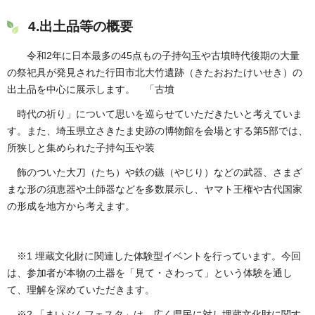
4.出土品等の概要
令和2年に日本最多の45点もの子持勾玉や古墳時代後期の大量
の祭祀具が発見された行田市北大竹遺跡（きたおおたけいせき）の
出土品を中心に展示します。 「古墳
時代の祈り」について思いを巡らせていただきたいと考えていま
す。また、埼玉県立さきたま史跡の博物館を会場とする第5部では、
所狭しと集められた子持勾玉や装
飾のついた大刀（たち）や鉄の鏃（やじり）などの武器、さまざ
まな形の須恵器や土師器などを多数展示し、ヤマト王権や古代国家
の形成を地方から考えます。
※1 埋蔵文化財に関連した体験型イベントを行っています。今回
は、参加者が本物の土器を「見て・さわって」という体験を通し
て、理解を深めていただきます。
※2 「まいぶんフェスタ」は、広く県民に対し埋蔵文化財に関す