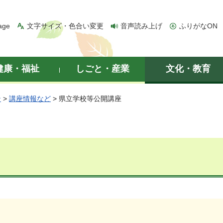
age
文字サイズ・色合い変更
音声読み上げ
ふりがなON
健康・福祉
しごと・産業
文化・教育
ン
>
講座情報など
> 県立学校等公開講座