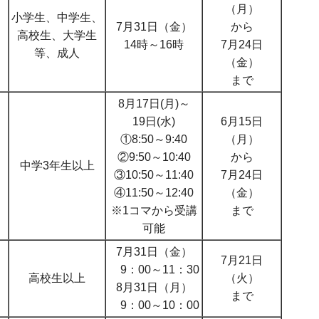
（月）
小学生、中学生、
7月31日（金）
から
高校生、大学生
14時～16時
7月24日
等、成人
（金）
まで
8月17日(月)～
19日(水)
6月15日
①8:50～9:40
（月）
②9:50～10:40
から
中学3年生以上
③10:50～11:40
7月24日
④11:50～12:40
（金）
※1コマから受講
まで
可能
7月31日（金）
7月21日
9：00～11：30
高校生以上
（火）
8月31日（月）
まで
9：00～10：00