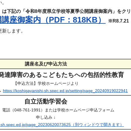
い。
〉は下記の「令和8年度県立学校等夏季公開講座御案内」をク
講座御案内（PDF：818KB）
※R8.7
更新します。
講座名及び申込方法
発達障害のあるこどもたちへの包括的性教育
【申込方法】学校ホームページより
→
https://koshigayanishi-sh.spec.ed.jp/setting/page_20240919022941
自立活動学習会
電話（048-761-1991）または学校ホームページ申込フォーム
申し込み ↓
abe-sh.spec.ed.jp/page_20230620073625（別ウィンドウで開きます）