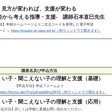
見方が変われば、支援が変わる
姿から考える指導・支援- 講師石本直巳先生
法】本校ホームページより二次元コードを使用した電子申請
ージ →
https://misato-sh.spec.ed.jp/（別ウィンドウで開きます）
講座名及び申込方法
くい子・聞こえない子の理解と支援（基礎）
【申込方法】申込フォームより
https://forms.gle/7Fsi1aFwdqWyzZR78（別ウィンドウで開きます）
くい子・聞こえない子の理解と支援（応用）
申込方法】詳しくは学校に直接お問い合わせください。