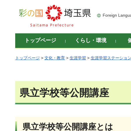
彩の国 埼玉県
Foreign Langu
トップページ
くらし・環境
トップページ
>
文化・教育
>
生涯学習
>
生涯学習ステーショ
県立学校等公開講座
県立学校等公開講座とは