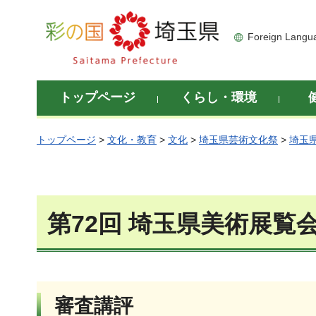
彩の国 埼玉県
Foreign Langu
トップページ
くらし・環境
トップページ
>
文化・教育
>
文化
>
埼玉県芸術文化祭
>
埼玉
第72回 埼玉県美術展覧
審査講評