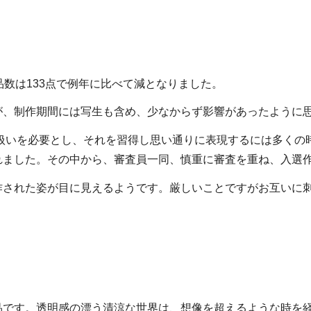
品数は133点で例年に比べて減となりました。
が、制作期間には写生も含め、少なからず影響があったように
な扱いを必要とし、それを習得し思い通りに表現するには多くの
れました。その中から、審査員一同、慎重に審査を重ね、入選
作された姿が目に見えるようです。厳しいことですがお互いに
品です。透明感の漂う清涼な世界は、想像を超えるような時を