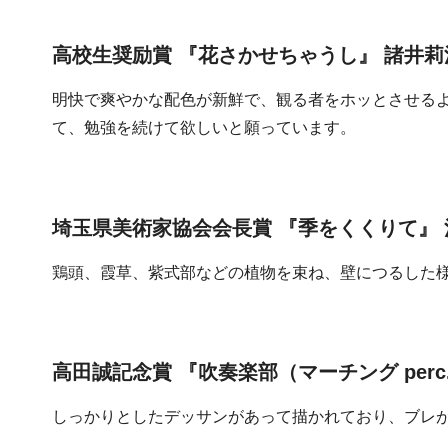
高校生奨励賞 『花さかせちゃうし』 諸井莉
明快で爽やかな配色が新鮮で、観る者をホッとさせる
て、勉強を続けて欲しいと願っています。
埼玉県美術家協会会長賞 『季をくくりて』
鶏頭、霞草、紫式部などの植物を束ね、壁につるした
高田誠記念賞 『吹奏楽部（マーチング perc
しっかりとしたデッサンがあって描かれており、ブレ