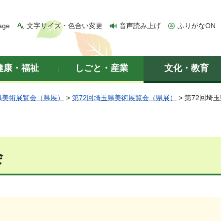
age
文字サイズ・色合い変更
音声読み上げ
ふりがなON
健康・福祉
しごと・産業
文化・教育
県美術展覧会（県展）
>
第72回埼玉県美術展覧会（県展）
> 第72回埼
会