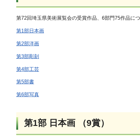
第72回埼玉県美術展覧会の受賞作品、6部門75作品に
第1部日本画
第2部洋画
第3部彫刻
第4部工芸
第5部書
第6部写真
第1部 日本画 （9賞）