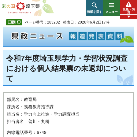
彩の国 埼玉県
緊急・防
情報を探す
メニュー
災
ページ番号：283202
発表日：2026年6月2日17時
令和7年度埼玉県学力・学習状況調査
における個人結果票の未返却につい
て
部局名：教育局
課所名：義務教育指導課
担当名：学力向上推進・学力調査担当
担当者名：普川・丸橋
内線電話番号：6749