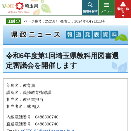
彩の国 埼玉県
緊急・防
情報を探す
メニュー
災
ページ番号：252587
発表日：2024年4月9日11時
令和6年度第1回埼玉県教科用図書選
定審議会を開催します
部局名：教育局
課所名：義務教育指導課
担当名：教科書担当
担当者名：林 裕人
内線電話番号：0488306746
直通電話番号：0488306746
Email：
a6750-02@pref.saitama.lg.jp