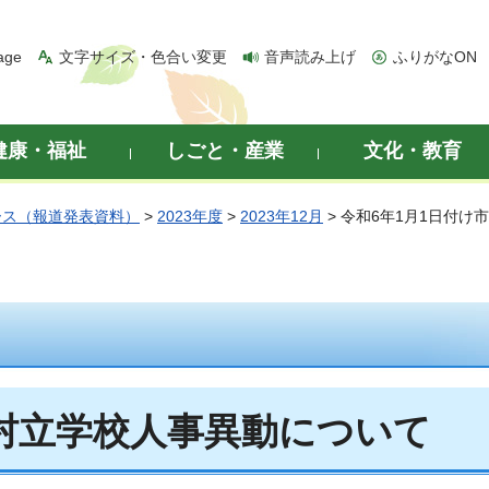
age
文字サイズ・色合い変更
音声読み上げ
ふりがなON
健康・福祉
しごと・産業
文化・教育
ース（報道発表資料）
>
2023年度
>
2023年12月
> 令和6年1月1日付
町村立学校人事異動について