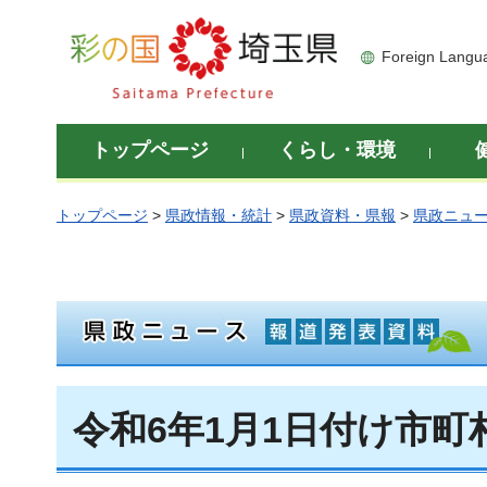
彩の国 埼玉県
Foreign Langu
トップページ
くらし・環境
トップページ
>
県政情報・統計
>
県政資料・県報
>
県政ニュ
令和6年1月1日付け市