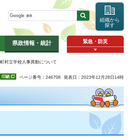
組織から
探す
緊急・防災
県政情報・統計
け市町村立学校人事異動について
ページ番号：246708
発表日：2023年12月28日14時