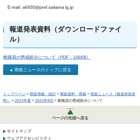
E-mail: a6930@pref.saitama.lg.jp
報道発表資料（ダウンロードファイ
ル）
教職員の懲戒処分について（PDF：106KB）
県政ニュースのトップに戻る
トップページ
>
県政情報・統計
>
県政資料・県報
>
県政ニュース（報道発表資
料）
>
2023年度
>
2023年9月
> 教職員の懲戒処分について
ページの先頭へ戻る
サイトマップ
ウェブアクセシビリティ