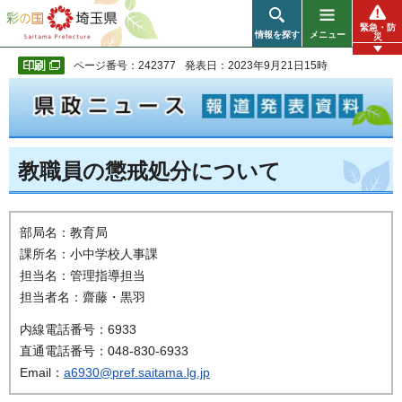
彩の国 埼玉県
緊急・防
情報を探す
メニュー
災
ページ番号：242377
発表日：2023年9月21日15時
教職員の懲戒処分について
部局名：教育局
課所名：小中学校人事課
担当名：管理指導担当
担当者名：齋藤・黒羽
内線電話番号：6933
直通電話番号：048-830-6933
Email：
a6930@pref.saitama.lg.jp